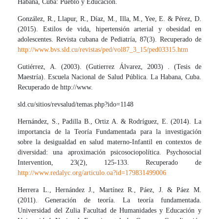
Habana, Cuba: Pueblo y Educación.
González, R., Llapur, R., Díaz, M., Illa, M., Yee, E. & Pérez, D.
(2015). Estilos de vida, hipertensión arterial y obesidad en
adolescentes. Revista cubana de Pediatría, 87(3). Recuperado de
http://www.bvs.sld.cu/revistas/ped/vol87_3_15/ped03315.htm
Gutiérrez, A. (2003). (Gutierrez Álvarez, 2003) . (Tesis de
Maestría). Escuela Nacional de Salud Pública. La Habana, Cuba.
Recuperado de http://www.
sld.cu/sitios/revsalud/temas.php?ido=1148
Hernández, S., Padilla B., Ortiz A. & Rodríguez, E. (2014). La
importancia de la Teoría Fundamentada para la investigación
sobre la desigualdad en salud materno-Infantil en contextos de
diversidad: una aproximación psicosociopolítica. Psychosocial
Intervention, 23(2), 125-133. Recuperado de
http://www.redalyc.org/articulo.oa?id=179831499006
Herrera L., Hernández J., Martínez R., Páez, J. & Páez M.
(2011). Generación de teoría. La teoría fundamentada.
Universidad del Zulia Facultad de Humanidades y Educación y