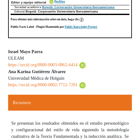
Perfiles
Editor y equipo editorial
Sociedad académica
Bogotá: Corporación Universitaria Iberoamericana
Editorial
Bogotá: Corporación Universitaria Iberoamericana
Para obtener más información sobre un dato, haga clic
Public Facts Label
- Plugin Mantenido por
Public Knowledge Project
Israel Mayo Parra
ULEAM
Contenido principal del artículo
https://orcid.org/0000-0003-0862-6414
Ana Karina Gutiérrez Álvarez
Universidad Médica de Holguín
https://orcid.org/0000-0002-7712-7291
Resumen
Se presentan los resultados obtenidos en el estudio personológico
y configuracional del estilo de vida siguiendo la metodología
cualitativa de la Teoría Fundamentada y la inducción analítica. Se