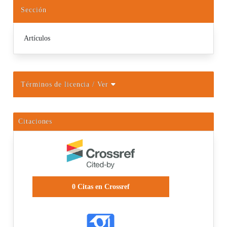
Sección
Artículos
Términos de licencia
/ Ver
Citaciones
0
Citas en Crossref