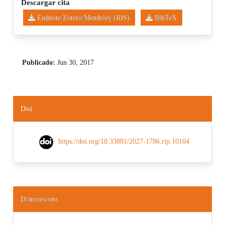
Descargar cita
Endnote/Zotero/Mendeley (RIS)
BibTeX
Publicado:
Jun 30, 2017
Doi
https://doi.org/10.33881/2027-1786.rip.10104
Dimensions