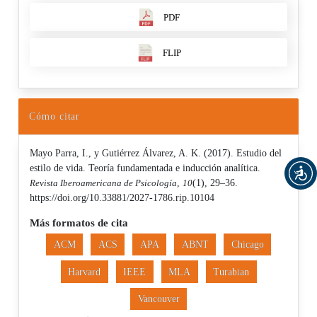
PDF
FLIP
Cómo citar
Mayo Parra, I., y Gutiérrez Álvarez, A. K. (2017). Estudio del
estilo de vida. Teoría fundamentada e inducción analítica.
Revista Iberoamericana de Psicología
,
10
(1), 29–36.
https://doi.org/10.33881/2027-1786.rip.10104
Más formatos de cita
ACM
ACS
APA
ABNT
Chicago
Harvard
IEEE
MLA
Turabian
Vancouver