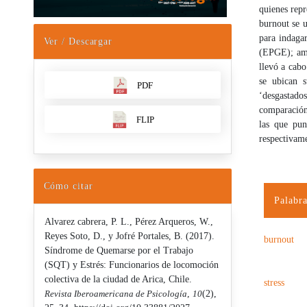
quienes repr
burnout se 
para indagar
Ver / Descargar
(EPGE); amb
llevó a cabo
se ubican s
PDF
‘desgastados
comparación
FLIP
las que pun
respectivam
Cómo citar
Palabra
Alvarez cabrera, P. L., Pérez Arqueros, W.,
Reyes Soto, D., y Jofré Portales, B. (2017).
burnout
Síndrome de Quemarse por el Trabajo
(SQT) y Estrés: Funcionarios de locomoción
colectiva de la ciudad de Arica, Chile.
stress
Revista Iberoamericana de Psicología
,
10
(2),