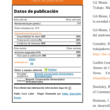
Datos de publicación
Gil Monte, 
Trabajo. Ma
Datos de publicación
Gil-Monte, 
Este artículo
Otros artículos
la sociedad 
Revisores/as por pares
2
2.4
Perfil evaluadores/as N/D
Gil-Monte, P
Declaraciones de autoría
del síndrome
Disponibilidad de datos
N/D
16%
Declaraciones de autoría
Este artículo
Otros artículos
Financiación externa
No
32%
González, M.
Conflictos de intereses
N/D
11%
Esta revista
Otras revistas
trabaja
Artículos aceptados
67%
33%
https://doi
Días para la publicación
300
145
DOAJ
Indexado en
Guillén Gest
GS
Ateneo de C
Perfiles
Editor y equipo editorial
Stress. 
Sociedad
Bogotá: Corporación Universitaria
académica
Iberoamericana
4/hanzlikov
Bogotá: Corporación Universitaria
Editorial
Iberoamericana
Hawksley, B.
Para obtener más información sobre un dato, haga clic
of Communit
Public Facts Label
- Plugin Mantenido por
Public Knowledge
Project
Houtman, I.,
en desarrol