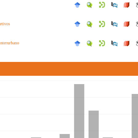
letivos
interurbano