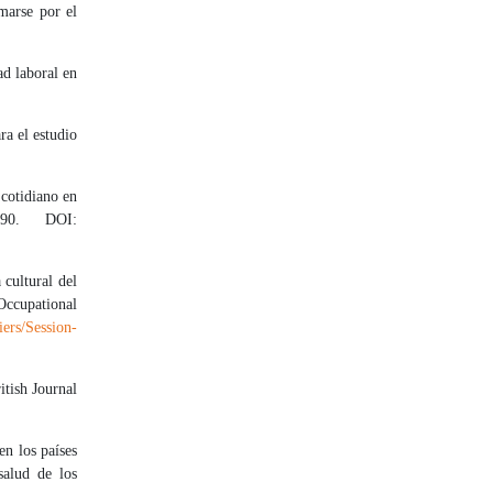
marse por el
d laboral en
ra el estudio
 cotidiano en
90. DOI:
 cultural del
Occupational
ers/Session-
itish Journal
n los países
salud de los