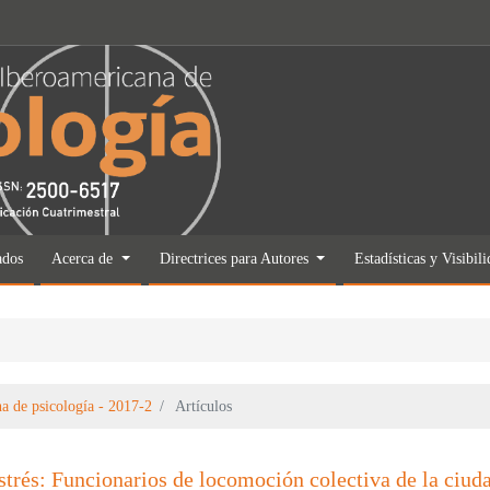
ados
Acerca de
Directrices para Autores
Estadísticas y Visibil
a de psicología - 2017-2
Artículos
rés: Funcionarios de locomoción colectiva de la ciud