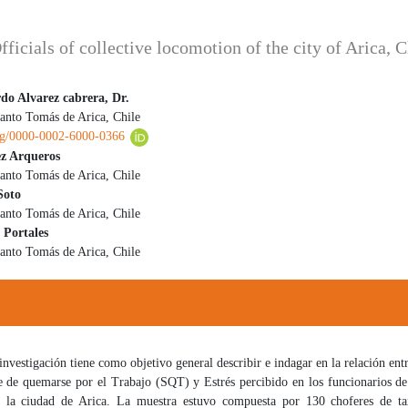
cials of collective locomotion of the city of Arica, C
do Alvarez cabrera, Dr.
anto Tomás de Arica, Chile
 principal del artículo
org/0000-0002-6000-0366
z Arqueros
anto Tomás de Arica, Chile
Soto
anto Tomás de Arica, Chile
 Portales
anto Tomás de Arica, Chile
investigación tiene como objetivo general describir e indagar en la relación entr
 de quemarse por el Trabajo (SQT) y Estrés percibido en los funcionarios d
e la ciudad de Arica. La muestra estuvo compuesta por 130 choferes de tax