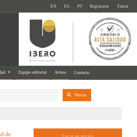
EN
ES
PT
Registrarse
Entrar
idad
Equipo editorial
Avisos
Contacto
Buscar
ad de
Enviar un artículo