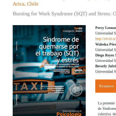
Arica, Chile
Burning for Work Syndrome (SQT) and Stress: Offi
Percy Leonar
Universidad S
Barra lateral del artículo
Contenido
http://orcid.
Waleska Pére
Universidad S
Diego Reyes 
Universidad S
Beverly Jofré
Universidad S
Resumen
La presente 
de Síndrome
colectiva d