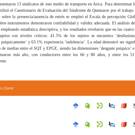
esentaron 13 sindicatos de este medio de transporte en Arica. Para determinar l
utilizó el Cuestionario de Evaluación del Síndrome de Quemarse por el trabaj
 sobre la presencia/ausencia de estrés se empleó el Escala de percepción Glo
os instrumentos demostraron confiabilidad y validez adecuada. El análisis de 
 empleando estadística descriptiva, y los resultados revelaron que en las cuatr
ujetos con niveles críticos: 41.5% de los sujetos se encuentra ‘desilusio
 psíquicamente’ y 63.1% experiencia ‘indolencia’. La edad demostró ser signif
 de medias entre el SQT y EPGE, siendo las dimensiones ‘desgaste psíquico’ e 
tuaron más alto, con conductores entre los 66 y 80 años, y entre los 5
ente.
s clave: