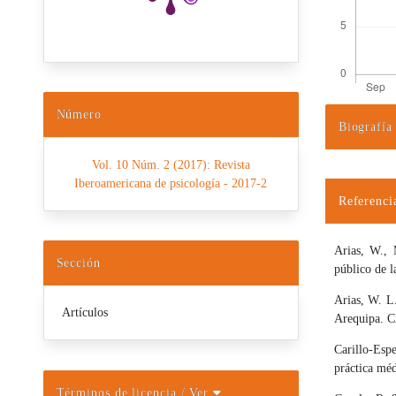
Número
Biografía
Detalles d
Vol. 10 Núm. 2 (2017): Revista
Iberoamericana de psicología - 2017-2
Referenci
Arias, W.,
Sección
público de l
Arias, W. L
Artículos
Arequipa. C
Carillo-Esp
práctica mé
Términos de licencia
/ Ver