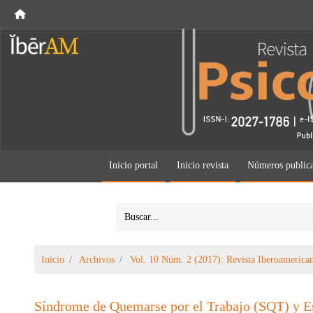
Inicio portal
Inicio revista
Números public
Inicio
Archivos
Vol. 10 Núm. 2 (2017): Revista Iberoamerican
Síndrome de Quemarse por el Trabajo (SQT) y Est