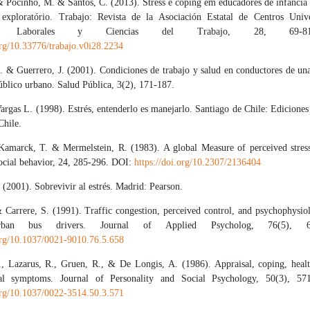
& Pocinho, M. & Santos, C. (2013). Stress e coping em educadores de infância 
xploratório. Trabajo: Revista de la Asociación Estatal de Centros Unive
nes Laborales y Ciencias del Trabajo, 28, 69-
org/10.33776/trabajo.v0i28.2234
. & Guerrero, J. (2001). Condiciones de trabajo y salud en conductores de un
úblico urbano. Salud Pública, 3(2), 171-187.
rgas L. (1998). Estrés, entenderlo es manejarlo. Santiago de Chile: Edicione
Chile.
Kamarck, T. & Mermelstein, R. (1983). A global Measure of perceived stress
social behavior, 24, 285-296. DOI:
https://doi.org/10.2307/2136404
 (2001). Sobrevivir al estrés. Madrid: Pearson.
Carrere, S. (1991). Traffic congestion, perceived control, and psychophysiol
ban bus drivers. Journal of Applied Psycholog, 76(5), 
.org/10.1037/0021-9010.76.5.658
, Lazarus, R., Gruen, R., & De Longis, A. (1986). Appraisal, coping, healt
cal symptoms. Journal of Personality and Social Psychology, 50(3), 57
.org/10.1037/0022-3514.50.3.571