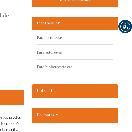
hile
Información
Para lectores/as
Para autores/as
Para bibliotecarios/as
Indexada en:
Formatos
e los niveles
e locomoción
i-colectivo,