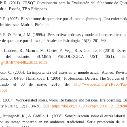
P. R. (2011). CESQT Cuestionario para la Evaluación del Síndrome de Que
drid, España, TEA Ediciones.
P. R. (2005). El síndrome de quemarse por el trabajo (burnout). Una enfermeda
del bienestar. Madrid: Pirámide.
. R. & Peiró, J. M. (1999a). Perspectivas teóricas y modelos interpretativos pa
 de quemarse por el trabajo. Anales de Psicología, 15(2), 261-268.
, Landero, R., Maruris, M., Cortés, P., Vega, R. & Godínez, F. (2013). Estrés
dores del volante. SUMMA PSICOLÓGICA UST, 10(1), 85-
.org/10.18774/448x.2013.10.39
oso, C. (2005). La importancia del estrés en el mundo actual. Ateneo: Revista
ádiz, 5, 84-95. Hanzlíková, I. (2004). Professional Drivers: The Sources of 
Extraído el 30 de mayo, 2016, de:
http://www.ectri.org/YRS05/Papi
a.pdf
 (2007). Work-related stress, work/life balance and personal life coaching. Br
y Nursing, 12(1), 34-36. DOI:
https://doi.org/10.12968/bjcn.2007.12.1.22690
 Jettinghoff, K., & Cedillo, L. (2008). Sensibilización sobre el estrés laboral e
lo: un riesgo moderno en un ambiente tradicional. Serie protección de la 