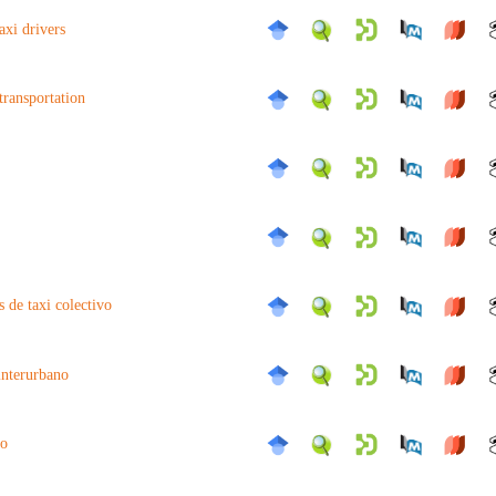
taxi drivers
transportation
 de taxi colectivo
interurbano
to