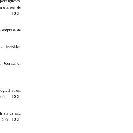
portugueses:
rsitarios de
81. DOI:
a empresa de
s Universidad
. Journal of
ogical stress
658. DOI:
h status and
1-579. DOI: