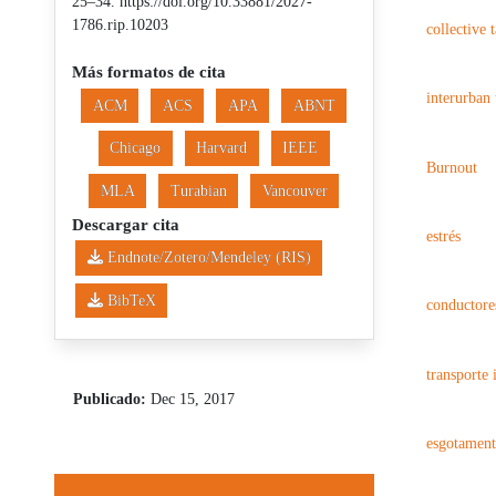
25–34. https://doi.org/10.33881/2027-
1786.rip.10203
collective 
Más formatos de cita
interurban 
ACM
ACS
APA
ABNT
Chicago
Harvard
IEEE
Burnout
MLA
Turabian
Vancouver
Descargar cita
estrés
Endnote/Zotero/Mendeley (RIS)
BibTeX
conductores
transporte 
Publicado:
Dec 15, 2017
esgotamen