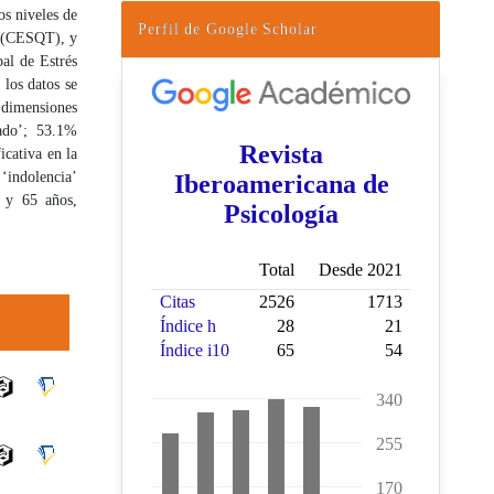
os niveles de
Perfil de Google Scholar
o (CESQT), y
bal de Estrés
los datos se
o dimensiones
nado’; 53.1%
icativa en la
‘indolencia’
1 y 65 años,