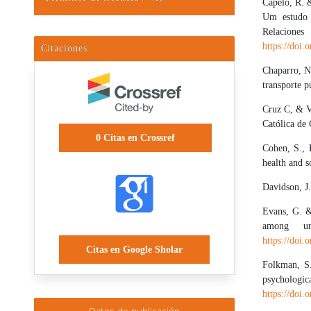
Capelo, R. 
Um estudo e
Relacio
https://doi.
Citaciones
Chaparro, N
transporte p
Cruz C, & Va
Católica de 
0
Citas en Crossref
Cohen, S., 
health and 
Davidson, J.
Evans, G. & 
among ur
https://doi
Citas en Google Sholar
Folkman, S.
psychologi
https://doi