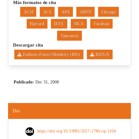
Más formatos de cita
ACM
ACS
APA
ABNT
Chicago
Harvard
IEEE
MLA
Turabian
Vancouver
Descargar cita
Endnote/Zotero/Mendeley (RIS)
BibTeX
Publicado:
Dec 31, 2008
Doi
https://doi.org/10.33881/2027-1786.rip.1104