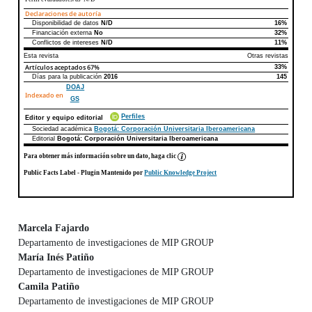
Declaraciones de autoría
Disponibilidad de datos
N/D
16%
Declaraciones de autoría
Este artículo
Otros artículos
Financiación externa
No
32%
Conflictos de intereses
N/D
11%
Esta revista
Otras revistas
Artículos aceptados
67%
33%
Días para la publicación
2016
145
DOAJ
Indexado en
GS
Perfiles
Editor y equipo editorial
Sociedad académica
Bogotá: Corporación Universitaria Iberoamericana
Editorial
Bogotá: Corporación Universitaria Iberoamericana
Para obtener más información sobre un dato, haga clic
Public Facts Label
- Plugin Mantenido por
Public Knowledge Project
Marcela Fajardo
Departamento de investigaciones de MIP GROUP
Contenido principal del artículo
María Inés Patiño
Departamento de investigaciones de MIP GROUP
Camila Patiño
Departamento de investigaciones de MIP GROUP