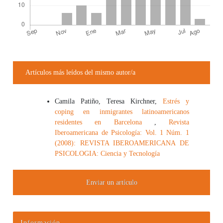
Detalles del artículo
Artículos más leídos del mismo autor/a
Camila Patiño, Teresa Kirchner,
Estrés y
coping en inmigrantes latinoamericanos
residentes en Barcelona
,
Revista
Iberoamericana de Psicología: Vol. 1 Núm. 1
(2008): REVISTA IBEROAMERICANA DE
PSICOLOGIA: Ciencia y Tecnología
Enviar un artículo
Información