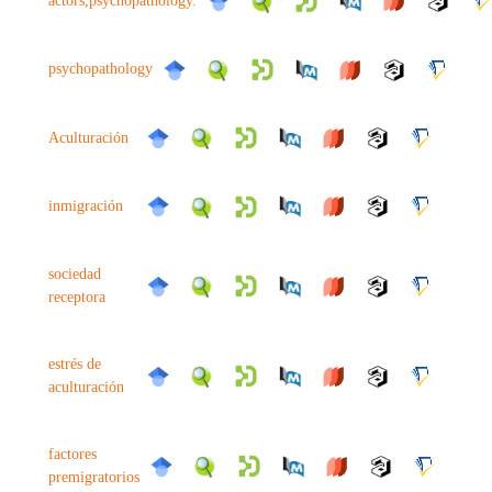
actors,psychopathology.
psychopathology
Aculturación
inmigración
sociedad
receptora
estrés de
aculturación
factores
premigratorios