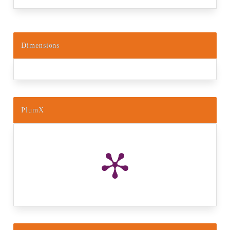
Dimensions
PlumX