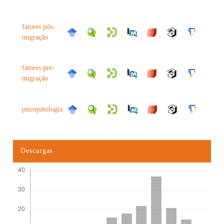
fatores pós-
migração
fatores pre-
migração
psicopatologia
Descargas