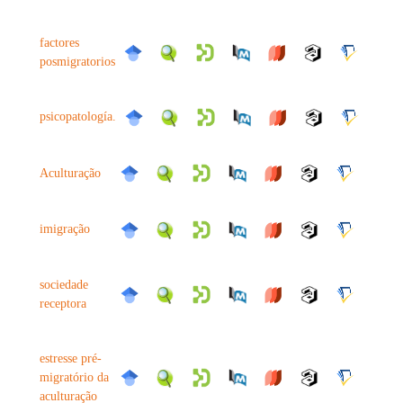
factores
posmigratorios
psicopatología.
Aculturação
imigração
sociedade
receptora
estresse pré-
migratório da
aculturação