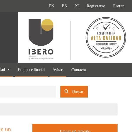
EN
ES
PT
Registrarse
Entrar
idad
Equipo editorial
Avisos
Contacto
Buscar
en un
Enviar un artículo