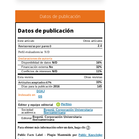
Datos de publicación
Datos de publicación
Este artículo
Otros artículos
Revisores/as por pares
0
2.4
Perfil evaluadores/as N/D
Declaraciones de autoría
Disponibilidad de datos
N/D
16%
Declaraciones de autoría
Este artículo
Otros artículos
Financiación externa
No
32%
Conflictos de intereses
N/D
11%
Esta revista
Otras revistas
Artículos aceptados
67%
33%
Días para la publicación
2016
145
DOAJ
Indexado en
GS
Perfiles
Editor y equipo editorial
Sociedad
Bogotá: Corporación Universitaria
académica
Iberoamericana
Bogotá: Corporación Universitaria
Editorial
Iberoamericana
Para obtener más información sobre un dato, haga clic
Public Facts Label
- Plugin Mantenido por
Public Knowledge