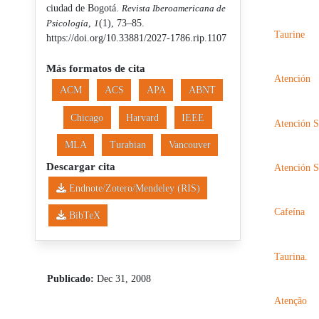
ciudad de Bogotá.
Revista Iberoamericana de
Psicología
,
1
(1), 73–85.
Taurine
https://doi.org/10.33881/2027-1786.rip.1107
Más formatos de cita
Atención
ACM
ACS
APA
ABNT
Chicago
Harvard
IEEE
Atención S
MLA
Turabian
Vancouver
Descargar cita
Atención S
Endnote/Zotero/Mendeley (RIS)
Cafeína
BibTeX
Taurina.
Publicado:
Dec 31, 2008
Atenção