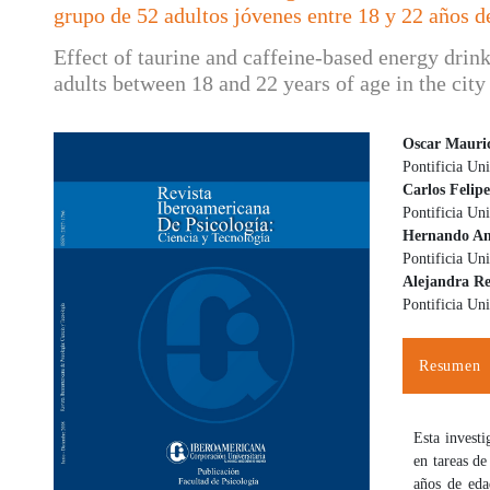
grupo de 52 adultos jóvenes entre 18 y 22 años d
Effect of taurine and caffeine-based energy drink
adults between 18 and 22 years of age in the city
Oscar Mauric
Pontificia Uni
Barra lateral del artículo
Contenido
Carlos Felip
Pontificia Uni
Hernando An
Pontificia Uni
Alejandra Re
Pontificia Uni
Resumen
Esta invest
en tareas de
años de eda