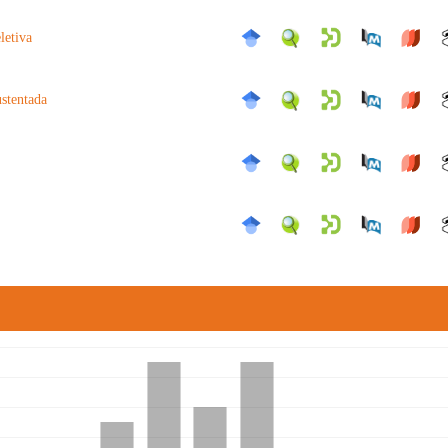
letiva
stentada