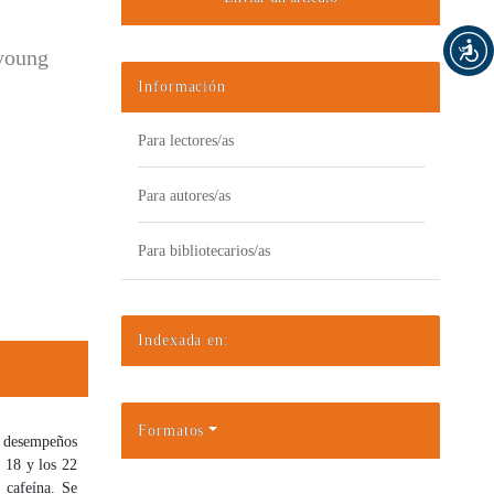
 young
Información
Para lectores/as
Para autores/as
Para bibliotecarios/as
Indexada en:
Formatos
s desempeños
s 18 y los 22
 cafeína. Se