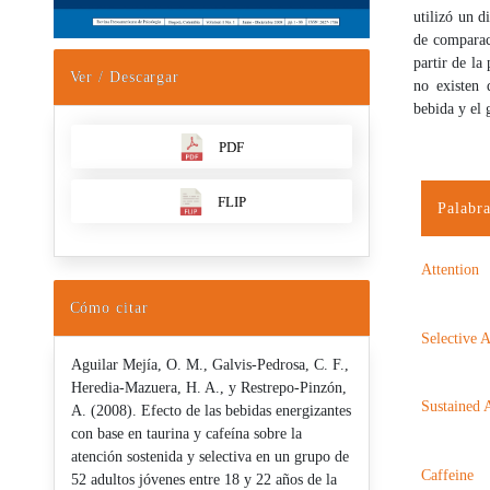
utilizó un d
de comparaci
partir de la
Ver / Descargar
no existen 
bebida y el 
PDF
FLIP
Palabra
Attention
Cómo citar
Selective A
Aguilar Mejía, O. M., Galvis-Pedrosa, C. F.,
Heredia-Mazuera, H. A., y Restrepo-Pinzón,
Sustained 
A. (2008). Efecto de las bebidas energizantes
con base en taurina y cafeína sobre la
atención sostenida y selectiva en un grupo de
Caffeine
52 adultos jóvenes entre 18 y 22 años de la