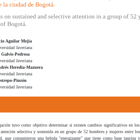
e la ciudad de Bogotá.
s on sustained and selective attention in a group of 52
 of Bogotá.
io Aguilar Mejía
versidad Javeriana
 principal del artículo
e Galvis-Pedrosa
versidad Javeriana
drés Heredia-Mazuera
versidad Javeriana
strepo-Pinzón
versidad Javeriana
igación tuvo como objetivo determinar si existen cambios significativos en lo
 atención selectiva y sostenida en un grupo de 52 hombres y mujeres entre lo
d, que consumieron una bebida “energizante” que tiene como base taurina y