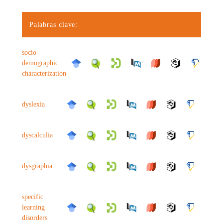
Palabras clave:
socio-
demographic
characterization
dyslexia
dyscalculia
dysgraphia
specific
learning
disorders