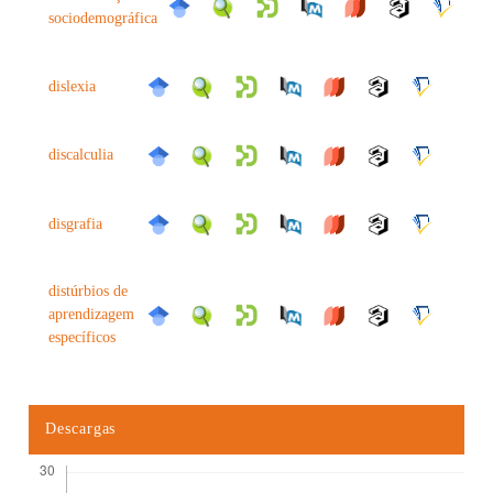
sociodemográfica
dislexia
discalculia
disgrafia
distúrbios de
aprendizagem
específicos
Descargas