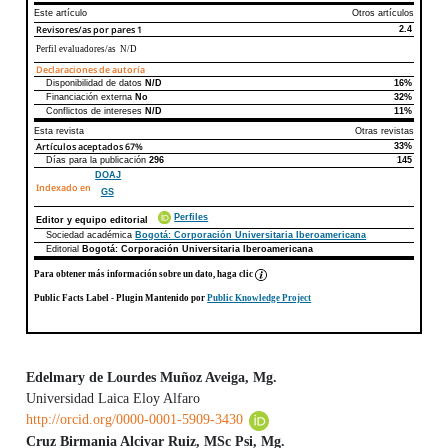
Este artículo
Otros artículos
Revisores/as por pares
1
2.4
Perfil evaluadores/as N/D
Declaraciones de autoría
Disponibilidad de datos
N/D
16%
Declaraciones de autoría
Este artículo
Otros artículos
Financiación externa
No
32%
Conflictos de intereses
N/D
11%
Esta revista
Otras revistas
Artículos aceptados
67%
33%
Días para la publicación
296
145
DOAJ
Indexado en
GS
Perfiles
Editor y equipo editorial
Sociedad académica
Bogotá: Corporación Universitaria Iberoamericana
Editorial
Bogotá: Corporación Universitaria Iberoamericana
Para obtener más información sobre un dato, haga clic
Public Facts Label
- Plugin Mantenido por
Public Knowledge Project
Edelmary de Lourdes Muñoz Aveiga, Mg.
Universidad Laica Eloy Alfaro
Contenido principal del artículo
http://orcid.org/0000-0001-5909-3430
Cruz Birmania Alcivar Ruiz, MSc Psi, Mg.