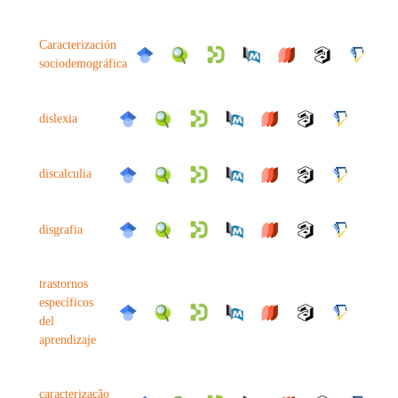
Caracterización
sociodemográfica
dislexia
discalculia
disgrafia
trastornos
específicos
del
aprendizaje
caracterização