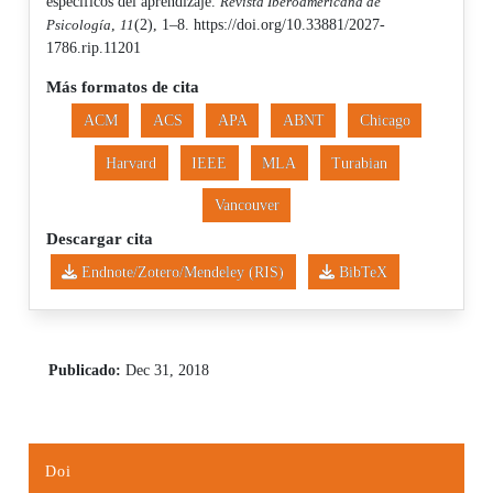
específicos del aprendizaje.
Revista Iberoamericana de
Psicología
,
11
(2), 1–8. https://doi.org/10.33881/2027-
1786.rip.11201
Más formatos de cita
ACM
ACS
APA
ABNT
Chicago
Harvard
IEEE
MLA
Turabian
Vancouver
Descargar cita
Endnote/Zotero/Mendeley (RIS)
BibTeX
Publicado:
Dec 31, 2018
Doi