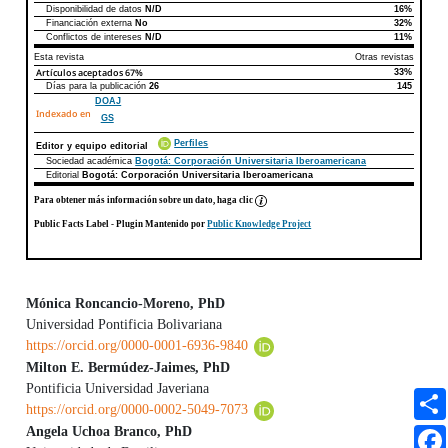
Disponibilidad de datos
N/D
16%
Declaraciones de autoría
Este artículo
Otros artículos
Financiación externa
No
32%
Conflictos de intereses
N/D
11%
Esta revista
Otras revistas
Artículos aceptados
67%
33%
Días para la publicación
26
145
DOAJ
Indexado en
GS
Perfiles
Editor y equipo editorial
Sociedad académica
Bogotá: Corporación Universitaria Iberoamericana
Editorial
Bogotá: Corporación Universitaria Iberoamericana
Para obtener más información sobre un dato, haga clic
Public Facts Label
- Plugin Mantenido por
Public Knowledge Project
Mónica Roncancio-Moreno, PhD
Universidad Pontificia Bolivariana
Contenido principal del artículo
https://orcid.org/0000-0001-6936-9840
Milton E. Bermúdez-Jaimes, PhD
Pontificia Universidad Javeriana
https://orcid.org/0000-0002-5049-7073
Angela Uchoa Branco, PhD