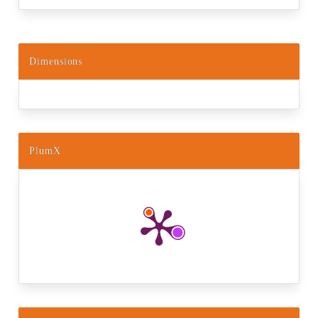
Dimensions
PlumX