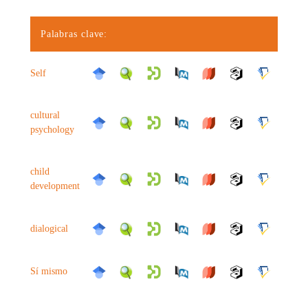
Palabras clave:
Self
cultural
psychology
child
development
dialogical
Sí mismo