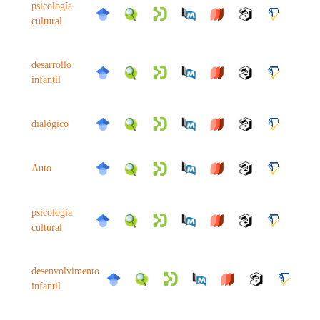
psicología
cultural
desarrollo
infantil
dialógico
Auto
psicologia
cultural
desenvolvimento
infantil