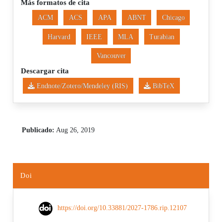
Más formatos de cita
ACM
ACS
APA
ABNT
Chicago
Harvard
IEEE
MLA
Turabian
Vancouver
Descargar cita
Endnote/Zotero/Mendeley (RIS)
BibTeX
Publicado:
Aug 26, 2019
Doi
https://doi.org/10.33881/2027-1786.rip.12107