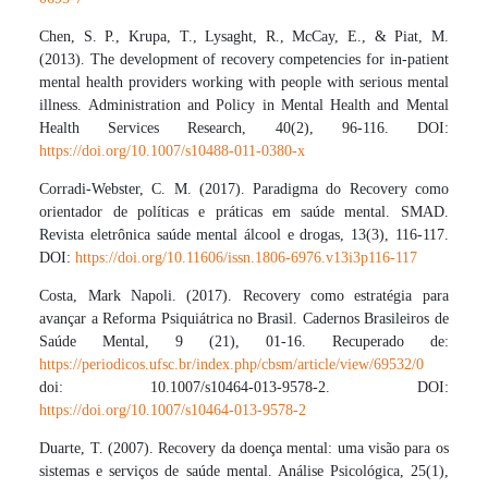
Chen, S. P., Krupa, T., Lysaght, R., McCay, E., & Piat, M.
(2013). The development of recovery competencies for in-patient
mental health providers working with people with serious mental
illness. Administration and Policy in Mental Health and Mental
Health Services Research, 40(2), 96-116. DOI:
https://doi.org/10.1007/s10488-011-0380-x
Corradi-Webster, C. M. (2017). Paradigma do Recovery como
orientador de políticas e práticas em saúde mental. SMAD.
Revista eletrônica saúde mental álcool e drogas, 13(3), 116-117.
DOI:
https://doi.org/10.11606/issn.1806-6976.v13i3p116-117
Costa, Mark Napoli. (2017). Recovery como estratégia para
avançar a Reforma Psiquiátrica no Brasil. Cadernos Brasileiros de
Saúde Mental, 9 (21), 01-16. Recuperado de:
https://periodicos.ufsc.br/index.php/cbsm/article/view/69532/0
doi: 10.1007/s10464-013-9578-2. DOI:
https://doi.org/10.1007/s10464-013-9578-2
Duarte, T. (2007). Recovery da doença mental: uma visão para os
sistemas e serviços de saúde mental. Análise Psicológica, 25(1),