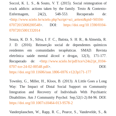
Soccol, K. L. S., & Souto, V. T. (2015). Social reintegration of
crack addicts: actions taken by the family. Texto & Contexto-
Enfermagem, 24(2), 548-553. Recuperado de:
<
http://www.scielo.br/scielo.php?script=sci_arttext&pid=S0104-
07072015000200548
>. DOI:
https://doi.org/10.1590/0104-
07072015001332014
Souza, K. D. S., Silva, I. F. C., Batista, S. H. R., & Almeida, R.
J. D. (2016). Reinserção social de dependentes químicos
residentes em comunidades terapêuticas. SMAD. Revista
eletrônica saúde mental álcool e drogas, 12(3), 171-177.
Recuperado de: <
http://www.scielo.br/pdf/tce/v24n2/pt_0104-
0707-tce-24-02-00548.pdf
>. DOI:
https://doi.org/10.11606/issn.1806-6976.v12i3p171-177
Townley, G., Miller, H., Kloos, B. (2013). A Little Goes a Long
Way: The Impact of Distal Social Support on Community
Integration and Recovery of Individuals With Psychiatric
Disabilities. Am J Community Psychol. Sep;52(1-2):84-96. DOI:
https://doi.org/10.1007/s10464-013-9578-2
Vanderplasschen, W., Rapp, R. C., Pearce, S., Vandevelde, S., &