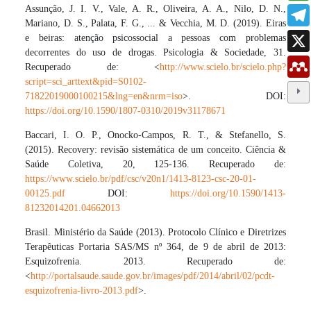
Assunção, J. I. V., Vale, A. R., Oliveira, A. A., Nilo, D. N.,
Mariano, D. S., Palata, F. G., ... & Vecchia, M. D. (2019). Eiras
e beiras: atenção psicossocial a pessoas com problemas
decorrentes do uso de drogas. Psicologia & Sociedade, 31.
Recuperado de: <
http://www.scielo.br/scielo.php?
script=sci_arttext&pid=S0102-
71822019000100215&lng=en&nrm=iso
>. DOI:
https://doi.org/10.1590/1807-0310/2019v31178671
Baccari, I. O. P., Onocko-Campos, R. T., & Stefanello, S.
(2015). Recovery: revisão sistemática de um conceito. Ciência &
Saúde Coletiva, 20, 125-136. Recuperado de:
https://www.scielo.br/pdf/csc/v20n1/1413-8123-csc-20-01-
00125.pdf
DOI:
https://doi.org/10.1590/1413-
81232014201.04662013
Brasil. Ministério da Saúde (2013). Protocolo Clínico e Diretrizes
Terapêuticas Portaria SAS/MS nº 364, de 9 de abril de 2013:
Esquizofrenia. 2013. Recuperado de:
<
http://portalsaude.saude.gov.br/images/pdf/2014/abril/02/pcdt-
esquizofrenia-livro-2013.pdf
>.