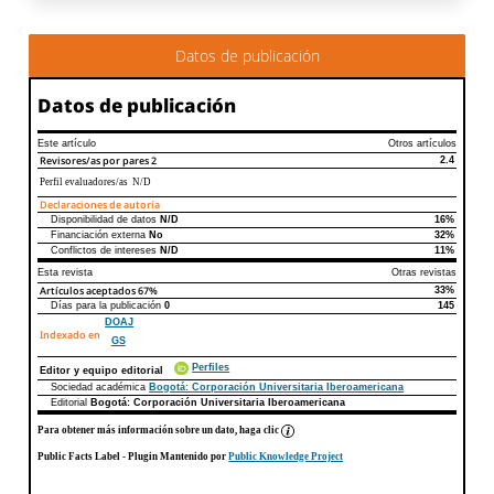
Datos de publicación
Datos de publicación
Este artículo
Otros artículos
Revisores/as por pares
2
2.4
Perfil evaluadores/as N/D
Declaraciones de autoría
Disponibilidad de datos
N/D
16%
Declaraciones de autoría
Este artículo
Otros artículos
Financiación externa
No
32%
Conflictos de intereses
N/D
11%
Esta revista
Otras revistas
Artículos aceptados
67%
33%
Días para la publicación
0
145
DOAJ
Indexado en
GS
Perfiles
Editor y equipo editorial
Sociedad académica
Bogotá: Corporación Universitaria Iberoamericana
Editorial
Bogotá: Corporación Universitaria Iberoamericana
Para obtener más información sobre un dato, haga clic
Public Facts Label
- Plugin Mantenido por
Public Knowledge Project