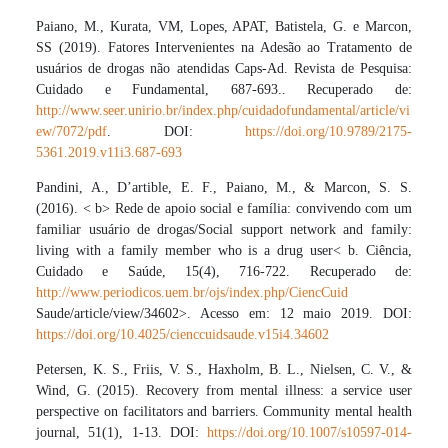
Paiano, M., Kurata, VM, Lopes, APAT, Batistela, G. e Marcon,
SS (2019). Fatores Intervenientes na Adesão ao Tratamento de
usuários de drogas não atendidas Caps-Ad. Revista de Pesquisa:
Cuidado e Fundamental, 687-693.. Recuperado de:
http://www.seer.unirio.br/index.php/cuidadofundamental/article/vi
ew/7072/pdf
. DOI:
https://doi.org/10.9789/2175-
5361.2019.v11i3.687-693
Pandini, A., D’artible, E. F., Paiano, M., & Marcon, S. S.
(2016). < b> Rede de apoio social e família: convivendo com um
familiar usuário de drogas/Social support network and family:
living with a family member who is a drug user< b. Ciência,
Cuidado e Saúde, 15(4), 716-722. Recuperado de:
http://www.periodicos.uem.br/ojs/index.php/CiencCuid
Saude/article/view/34602>. Acesso em: 12 maio 2019. DOI:
https://doi.org/10.4025/cienccuidsaude.v15i4.34602
Petersen, K. S., Friis, V. S., Haxholm, B. L., Nielsen, C. V., &
Wind, G. (2015). Recovery from mental illness: a service user
perspective on facilitators and barriers. Community mental health
journal, 51(1), 1-13. DOI:
https://doi.org/10.1007/s10597-014-