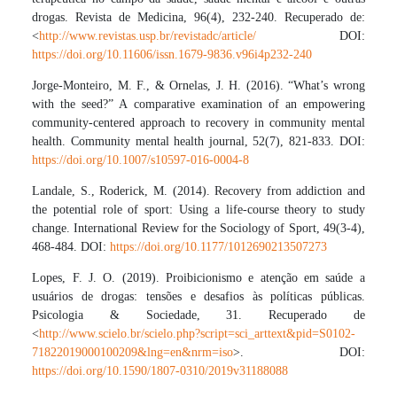
drogas. Revista de Medicina, 96(4), 232-240. Recuperado de:
<
http://www.revistas.usp.br/revistadc/article/
DOI:
https://doi.org/10.11606/issn.1679-9836.v96i4p232-240
Jorge-Monteiro, M. F., & Ornelas, J. H. (2016). “What’s wrong
with the seed?” A comparative examination of an empowering
community-centered approach to recovery in community mental
health. Community mental health journal, 52(7), 821-833. DOI:
https://doi.org/10.1007/s10597-016-0004-8
Landale, S., Roderick, M. (2014). Recovery from addiction and
the potential role of sport: Using a life-course theory to study
change. International Review for the Sociology of Sport, 49(3-4),
468-484. DOI:
https://doi.org/10.1177/1012690213507273
Lopes, F. J. O. (2019). Proibicionismo e atenção em saúde a
usuários de drogas: tensões e desafios às políticas públicas.
Psicologia & Sociedade, 31. Recuperado de
<
http://www.scielo.br/scielo.php?script=sci_arttext&pid=S0102-
71822019000100209&lng=en&nrm=iso
>. DOI:
https://doi.org/10.1590/1807-0310/2019v31188088