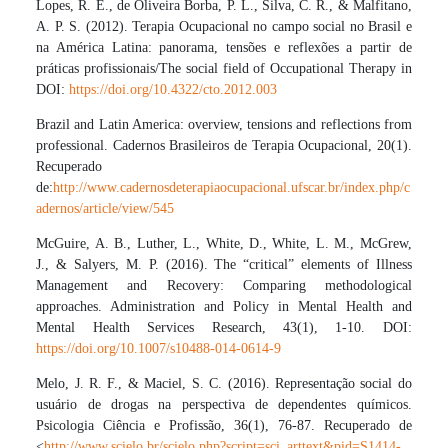
Lopes, R. E., de Oliveira Borba, P. L., Silva, C. R., & Malfitano,
A. P. S. (2012). Terapia Ocupacional no campo social no Brasil e
na América Latina: panorama, tensões e reflexões a partir de
práticas profissionais/The social field of Occupational Therapy in
DOI:
https://doi.org/10.4322/cto.2012.003
Brazil and Latin America: overview, tensions and reflections from
professional. Cadernos Brasileiros de Terapia Ocupacional, 20(1).
Recuperado
de:
http://www.cadernosdeterapiaocupacional.ufscar.br/index.php/c
adernos/article/view/545
McGuire, A. B., Luther, L., White, D., White, L. M., McGrew,
J., & Salyers, M. P. (2016). The “critical” elements of Illness
Management and Recovery: Comparing methodological
approaches. Administration and Policy in Mental Health and
Mental Health Services Research, 43(1), 1-10. DOI:
https://doi.org/10.1007/s10488-014-0614-9
Melo, J. R. F., & Maciel, S. C. (2016). Representação social do
usuário de drogas na perspectiva de dependentes químicos.
Psicologia Ciência e Profissão, 36(1), 76-87. Recuperado de
<
http://www.scielo.br/scielo.php?script=sci_arttext&pid=S1414-