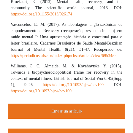
Broekaert, E. (2013). Mental health, recovery, and the
community. The scientific world journal, 2013. DOI:
https://doi.org/10.1155/2013/926174
Vasconcelos, E. M. (2017). As abordagens anglo-saxônicas de
empoderamento e Recovery (recuperação, restabelecimento) em
saúde mental I: Uma apresentação história e conceitual para o
leitor brasileiro. Cadernos Brasileiros de Saúde Mental/Brazilian
Journal of Mental Health, 9(21), 31-47. Recuperado de:
https://periodicos.ufsc.br/index.php/cbsm/article/view/69534/0
Williams, C. C., Almeida, M., & Knyahnytska, Y. (2015).
Towards a biopsychosociopolitical frame for recovery in the
context of mental illness. British Journal of Social Work, 45(Supp
1), 9–26.
https://doi.org/10.1093/bjsw/bcv100
. DOI:
https://doi.org/10.1093/bjsw/bcv100
Enviar un artículo