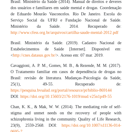
Brasil. Ministério da Saúde (2014). Manual de direitos e deveres
dos usuários e familiares em saúde mental e drogas. Coordenação
de Eduardo Mourão Vasconcelos. Rio De Janeiro. Escola do
Serviço Social da UFRJ e Fundação Nacional de Saúde.
Ministério da Saúde. 2014. Recuperado de:
http://www.cfess.org.br/arquivos/cartilha-saude-mental-2012.pdf
Brasil. Ministério da Saúde. (2019). Cadastro Nacional de
Estabelecimentos de Saúde [Internet]. Disponível em:
<
http://cnes.datasus.gov.br/
>. Acesso em: 07 mar. 2019.
Cavaggioni, A. P. M., Gomes, M. B., & Rezende, M. M. (2017).
O Tratamento familiar em casos de dependência de drogas no
Brasil: revisão de literatura. Mudanças–Psicologia da Saúde,
25(1), 49-55. Recuperado de:
https://pesquisa.bvsalud.org/portal/resource/pt/biblio-869144
DOI:
https://doi.org/10.15603/2176-1019/mud.v25n1p49-55
Chan, K. K., & Mak, W. W. (2014). The mediating role of self-
stigma and unmet needs on the recovery of people with
schizophrenia living in the community. Quality of Life Research,
23(9), 2559-2568. DOI:
https://doi.org/10.1007/s11136-014-
0695-7