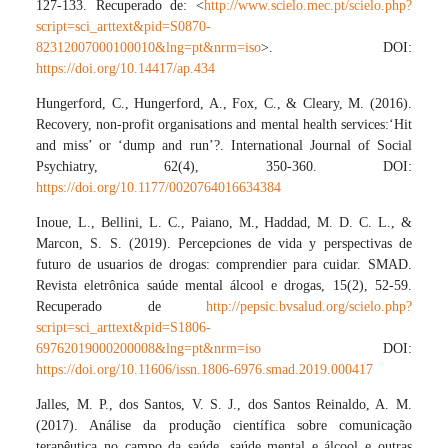
127-133. Recuperado de: <
http://www.scielo.mec.pt/scielo.php?
script=sci_arttext&pid=S0870-
82312007000100010&lng=pt&nrm=iso
>. DOI:
https://doi.org/10.14417/ap.434
Hungerford, C., Hungerford, A., Fox, C., & Cleary, M. (2016).
Recovery, non-profit organisations and mental health services:‘Hit
and miss’ or ‘dump and run’?. International Journal of Social
Psychiatry, 62(4), 350-360. DOI:
https://doi.org/10.1177/0020764016634384
Inoue, L., Bellini, L. C., Paiano, M., Haddad, M. D. C. L., &
Marcon, S. S. (2019). Percepciones de vida y perspectivas de
futuro de usuarios de drogas: comprendier para cuidar. SMAD.
Revista eletrônica saúde mental álcool e drogas, 15(2), 52-59.
Recuperado de
http://pepsic.bvsalud.org/scielo.php?
script=sci_arttext&pid=S1806-
69762019000200008&lng=pt&nrm=iso
DOI:
https://doi.org/10.11606/issn.1806-6976.smad.2019.000417
Jalles, M. P., dos Santos, V. S. J., dos Santos Reinaldo, A. M.
(2017). Análise da produção científica sobre comunicação
terapêutica no campo da saúde, saúde mental e álcool e outras