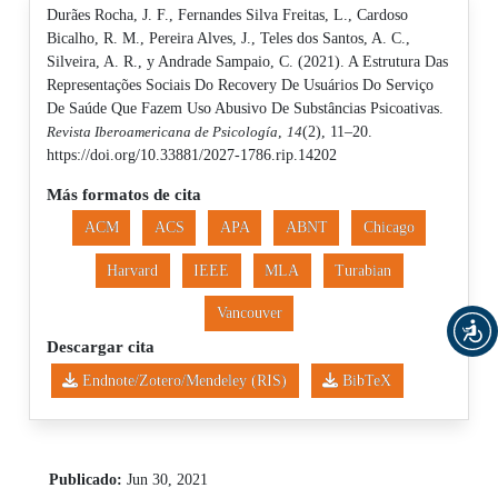
Durães Rocha, J. F., Fernandes Silva Freitas, L., Cardoso
Bicalho, R. M., Pereira Alves, J., Teles dos Santos, A. C.,
Silveira, A. R., y Andrade Sampaio, C. (2021). A Estrutura Das
Representações Sociais Do Recovery De Usuários Do Serviço
De Saúde Que Fazem Uso Abusivo De Substâncias Psicoativas.
Revista Iberoamericana de Psicología
,
14
(2), 11–20.
https://doi.org/10.33881/2027-1786.rip.14202
Más formatos de cita
ACM
ACS
APA
ABNT
Chicago
Harvard
IEEE
MLA
Turabian
Vancouver
Descargar cita
Endnote/Zotero/Mendeley (RIS)
BibTeX
Publicado:
Jun 30, 2021