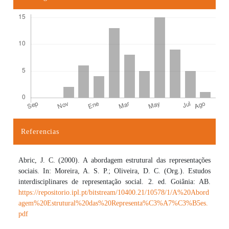
Referencias
Detalles del artículo
Abric, J. C. (2000). A abordagem estrutural das representações
sociais. In: Moreira, A. S. P.; Oliveira, D. C. (Org.). Estudos
interdisciplinares de representação social. 2. ed. Goiânia: AB.
https://repositorio.ipl.pt/bitstream/10400.21/10578/1/A%20Abord
agem%20Estrutural%20das%20Representa%C3%A7%C3%B5es.
pdf