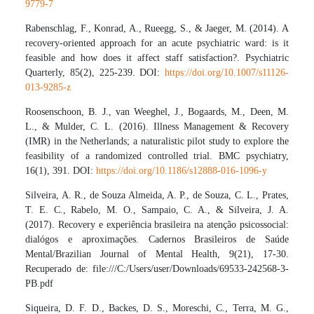
9779-7
Rabenschlag, F., Konrad, A., Rueegg, S., & Jaeger, M. (2014). A
recovery-oriented approach for an acute psychiatric ward: is it
feasible and how does it affect staff satisfaction?. Psychiatric
Quarterly, 85(2), 225-239. DOI:
https://doi.org/10.1007/s11126-
013-9285-z
Roosenschoon, B. J., van Weeghel, J., Bogaards, M., Deen, M.
L., & Mulder, C. L. (2016). Illness Management & Recovery
(IMR) in the Netherlands; a naturalistic pilot study to explore the
feasibility of a randomized controlled trial. BMC psychiatry,
16(1), 391. DOI:
https://doi.org/10.1186/s12888-016-1096-y
Silveira, A. R., de Souza Almeida, A. P., de Souza, C. L., Prates,
T. E. C., Rabelo, M. O., Sampaio, C. A., & Silveira, J. A.
(2017). Recovery e experiência brasileira na atenção psicossocial:
dialógos e aproximações. Cadernos Brasileiros de Saúde
Mental/Brazilian Journal of Mental Health, 9(21), 17-30.
Recuperado de: file:///C:/Users/user/Downloads/69533-242568-3-
PB.pdf
Siqueira, D. F. D., Backes, D. S., Moreschi, C., Terra, M. G.,