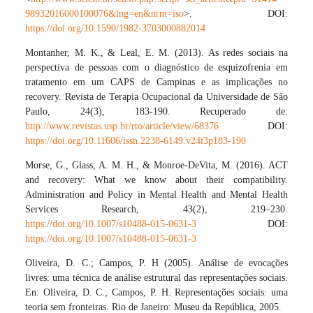
98932016000100076&lng=en&nrm=iso
>. DOI:
https://doi.org/10.1590/1982-3703000882014
Montanher, M. K., & Leal, E. M. (2013). As redes sociais na
perspectiva de pessoas com o diagnóstico de esquizofrenia em
tratamento em um CAPS de Campinas e as implicações no
recovery. Revista de Terapia Ocupacional da Universidade de São
Paulo, 24(3), 183-190. Recuperado de:
http://www.revistas.usp.br/rto/article/view/68376
DOI:
https://doi.org/10.11606/issn.2238-6149.v24i3p183-190
Morse, G., Glass, A. M. H., & Monroe-DeVita, M. (2016). ACT
and recovery: What we know about their compatibility.
Administration and Policy in Mental Health and Mental Health
Services Research, 43(2), 219–230.
https://doi.org/10.1007/s10488-015-0631-3
DOI:
https://doi.org/10.1007/s10488-015-0631-3
Oliveira, D. C.; Campos, P. H (2005). Análise de evocações
livres: uma técnica de análise estrutural das representações sociais.
En: Oliveira, D. C.; Campos, P. H. Representações sociais: uma
teoria sem fronteiras. Rio de Janeiro: Museu da República, 2005.