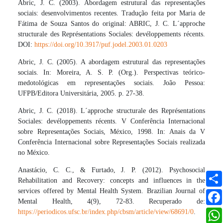
Abric, J. C. (2003). Abordagem estrutural das representações
sociais: desenvolvimentos recentes. Tradução feita por Maria de
Fátima de Souza Santos do original: ABRIC, J. C. L´approche
structurale des Représentations Sociales: devéloppements récents.
DOI:
https://doi.org/10.3917/puf.jodel.2003.01.0203
Abric, J. C. (2005). A abordagem estrutural das representações
sociais. In: Moreira, A. S. P. (Org.). Perspectivas teórico-
medotológicas em representações sociais. João Pessoa:
UFPB/Editora Universitária, 2005. p. 27-38.
Abric, J. C. (2018). L´approche structurale des Représentations
Sociales: devéloppements récents. V Conferência Internacional
sobre Representações Sociais, México, 1998. In: Anais da V
Conferência Internacional sobre Representações Sociais realizada
no México.
Anastácio, C. C., & Furtado, J. P. (2012). Psychosocial
Rehabilitation and Recovery: concepts and influences in the
services offered by Mental Health System. Brazilian Journal of
Mental Health, 4(9), 72-83. Recuperado de:
https://periodicos.ufsc.br/index.php/cbsm/article/view/68691/0
.