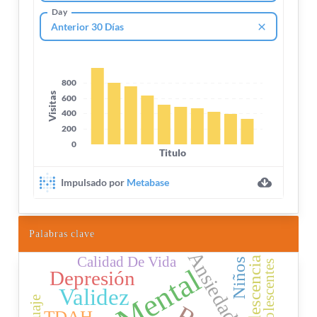
Palabras clave
Ansiedad
Calidad De Vida
Adolescencia
Niños
Adolescentes
Depresión
Validez
TDAH