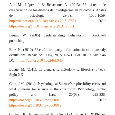
Ato, M., López, J. & Benavente, A. (2013). Un sistema de
clasificación de los diseños de investigación en psicología. Anales
de psicología. 29(3), 1038-1059.
http://dx.doi.org/10.6018/analesps.29.3.178511
DOI:
https://doi.org/10.6018/analesps.29.3.178511
Baum, W. (2005) Understanding Behaviorism. Blackwell
publishing.
Bow, N. (2010). Use of third party information in child custody
evaluations. Behav. Sci. Law, 28, 511–521. Doi. 10.1002/bsl.946
DOI:
https://doi.org/10.1002/bsl.946
Bunge, M. (2011). La ciencia, su método y su filosofía (3ª ed).
Siglo XX.
Chin, J.M. (2014). Psychological Science´s replicability crisis and
what it means for science in the courtroom. Psychology, public
policy and Law, 20(03), 225-238.
https://doi.org/10.1037/law0000012
DOI:
https://doi.org/10.1037/law0000012
Colwell, K., James-Kangal, N., Hiscock-Anisman, C., & Phelan,