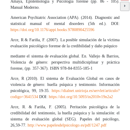
Amaya, Epistemología y Psicología forense (pp. 86 - 105).
Manual Moderno.
American Psychiatric Association (APA). (2014). Diagnostic and
statistical manual of mental disorders (5th ed.). DOI:
https://doi.org/10.1176/appi.books.9780890425596
Arce, R & Fariña, F. (2007). La posible simulación de la víctima
evaluación psicológico forense de la credibilidad y daño psíquico
mediante el sistema de evaluación global. En. Vallejo & Barrios,
Violencia de género: perspectiva multidicsiplinar y práctica
forense, (pp. 357-367). ISBN 978-84-8355-185-1
Arce, R (2010). El sistema de Evaluación Global en casos de
violencia de género: huella psíquica y testimonio. Información
psicológica, 99, 19-35.
https://dialnet.unirioja.es/servlet/articulo?
codigo=3641534
DOI:
https://doi.org/10.5093/in2010v19n2a2
Arce, R. & Fariña, F. (2005). Peritación psicológica de la
credibilidad del testimonio, la huella psíquica y la simulación: el
sistema de evaluación global (SEG). Papeles del psicólogo,
26,59-77.
http://www.papelesdelpsicologo.es/pdf/1247.pdf