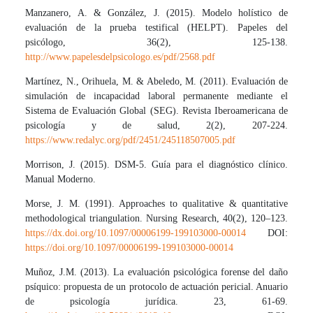
Manzanero, A. & González, J. (2015). Modelo holístico de
evaluación de la prueba testifical (HELPT). Papeles del
psicólogo, 36(2), 125-138.
http://www.papelesdelpsicologo.es/pdf/2568.pdf
Martínez, N., Orihuela, M. & Abeledo, M. (2011). Evaluación de
simulación de incapacidad laboral permanente mediante el
Sistema de Evaluación Global (SEG). Revista Iberoamericana de
psicología y de salud, 2(2), 207-224.
https://www.redalyc.org/pdf/2451/245118507005.pdf
Morrison, J. (2015). DSM-5. Guía para el diagnóstico clínico.
Manual Moderno.
Morse, J. M. (1991). Approaches to qualitative & quantitative
methodological triangulation. Nursing Research, 40(2), 120–123.
https://dx.doi.org/10.1097/00006199-199103000-00014
DOI:
https://doi.org/10.1097/00006199-199103000-00014
Muñoz, J.M. (2013). La evaluación psicológica forense del daño
psíquico: propuesta de un protocolo de actuación pericial. Anuario
de psicología jurídica. 23, 61-69.