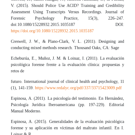
V. (2015). Should Police Use ACID? Training and Credibility
Assessment Using Transcripts Versus Recordings. Journal of
Forensic Psychology Practice, 15(3), 226–247.
doi:10.1080/15228932.2015.1035187 DOI:
https://doi.org/10.1080/15228932.2015.1035187
Creswell, J. W., & Plano-Clark, V. L. (2011). Designing and
conducting mixed methods research. Thousand Oaks, CA: Sage
Echeburúa, E., Muñoz, J. M. & Loinaz, I. (2011). La evaluación
psicológica forense frente a la evaluación clínica: propuestas y
retos de
futuro. International journal of clinical health and psychology, 11
(1), 141-159.
https://www.redalyc.org/pdf/337/33715423009.pdf
Espinosa, A. (2011). La psicología del testimonio. En Hernández,
Psicología Jurídica Iberoamericana (pp. 197-229). Editorial
Manual Moderno.
Espinosa, A. (2015). Generalidades de la evaluación psicológica
forense y su aplicación en víctimas del maltrato infantil. En I.
Loinaz & R,