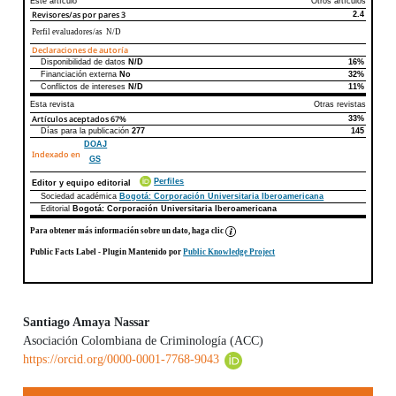
Este artículo
Otros artículos
Revisores/as por pares
3
2.4
Perfil evaluadores/as N/D
Declaraciones de autoría
Disponibilidad de datos
N/D
16%
Declaraciones de autoría
Este artículo
Otros artículos
Financiación externa
No
32%
Conflictos de intereses
N/D
11%
Esta revista
Otras revistas
Artículos aceptados
67%
33%
Días para la publicación
277
145
DOAJ
Indexado en
GS
Perfiles
Editor y equipo editorial
Sociedad académica
Bogotá: Corporación Universitaria Iberoamericana
Editorial
Bogotá: Corporación Universitaria Iberoamericana
Para obtener más información sobre un dato, haga clic
Public Facts Label
- Plugin Mantenido por
Public Knowledge Project
Santiago Amaya Nassar
Asociación Colombiana de Criminología (ACC)
Contenido principal del artículo
https://orcid.org/0000-0001-7768-9043