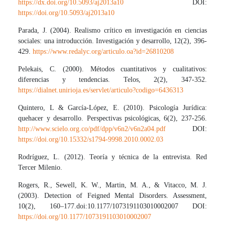
https://dx.doi.org/10.5093/aj2013a10
DOI:
https://doi.org/10.5093/aj2013a10
Parada, J. (2004). Realismo crítico en investigación en ciencias
sociales: una introducción. Investigación y desarrollo, 12(2), 396-
429.
https://www.redalyc.org/articulo.oa?id=26810208
Pelekais, C. (2000). Métodos cuantitativos y cualitativos:
diferencias y tendencias. Telos, 2(2), 347-352.
https://dialnet.unirioja.es/servlet/articulo?codigo=6436313
Quintero, L & García-López, E. (2010). Psicología Jurídica:
quehacer y desarrollo. Perspectivas psicológicas, 6(2), 237-256.
http://www.scielo.org.co/pdf/dpp/v6n2/v6n2a04.pdf
DOI:
https://doi.org/10.15332/s1794-9998.2010.0002.03
Rodríguez, L. (2012). Teoría y técnica de la entrevista. Red
Tercer Milenio.
Rogers, R., Sewell, K. W., Martin, M. A., & Vitacco, M. J.
(2003). Detection of Feigned Mental Disorders. Assessment,
10(2), 160–177.doi:10.1177/1073191103010002007 DOI:
https://doi.org/10.1177/1073191103010002007