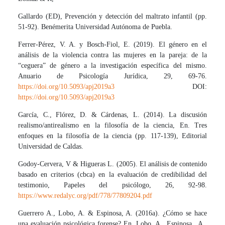
Gallardo (ED), Prevención y detección del maltrato infantil (pp.
51-92). Benémerita Universidad Autónoma de Puebla.
Ferrer-Pérez, V. A. y Bosch-Fiol, E. (2019). El género en el
análisis de la violencia contra las mujeres en la pareja: de la
“ceguera” de género a la investigación específica del mismo.
Anuario de Psicología Jurídica, 29, 69-76.
https://doi.org/10.5093/apj2019a3
DOI:
https://doi.org/10.5093/apj2019a3
García, C., Flórez, D. & Cárdenas, L. (2014). La discusión
realismo/antirealismo en la filosofía de la ciencia, En. Tres
enfoques en la filosofía de la ciencia (pp. 117-139), Editorial
Universidad de Caldas.
Godoy-Cervera, V & Higueras L. (2005). El análisis de contenido
basado en criterios (cbca) en la evaluación de credibilidad del
testimonio, Papeles del psicólogo, 26, 92-98.
https://www.redalyc.org/pdf/778/77809204.pdf
Guerrero A., Lobo, A. & Espinosa, A. (2016a). ¿Cómo se hace
una evaluación psicológica forense? En. Lobo, A., Espinosa., A.,