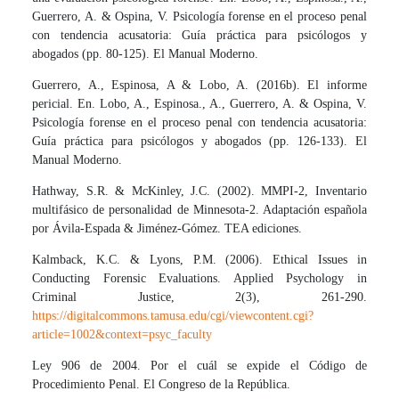
Guerrero, A. & Ospina, V. Psicología forense en el proceso penal
con tendencia acusatoria: Guía práctica para psicólogos y
abogados (pp. 80-125). El Manual Moderno.
Guerrero, A., Espinosa, A & Lobo, A. (2016b). El informe
pericial. En. Lobo, A., Espinosa., A., Guerrero, A. & Ospina, V.
Psicología forense en el proceso penal con tendencia acusatoria:
Guía práctica para psicólogos y abogados (pp. 126-133). El
Manual Moderno.
Hathway, S.R. & McKinley, J.C. (2002). MMPI-2, Inventario
multifásico de personalidad de Minnesota-2. Adaptación española
por Ávila-Espada & Jiménez-Gómez. TEA ediciones.
Kalmback, K.C. & Lyons, P.M. (2006). Ethical Issues in
Conducting Forensic Evaluations. Applied Psychology in
Criminal Justice, 2(3), 261-290.
https://digitalcommons.tamusa.edu/cgi/viewcontent.cgi?
article=1002&context=psyc_faculty
Ley 906 de 2004. Por el cuál se expide el Código de
Procedimiento Penal. El Congreso de la República.