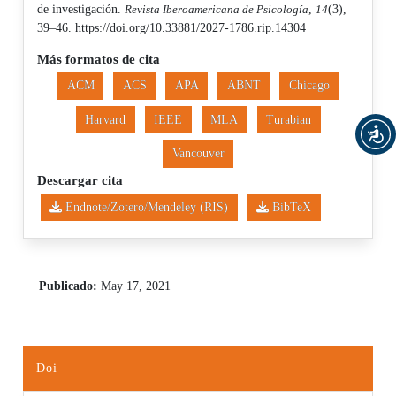
de investigación.
Revista Iberoamericana de Psicología
,
14
(3),
39–46. https://doi.org/10.33881/2027-1786.rip.14304
Más formatos de cita
ACM
ACS
APA
ABNT
Chicago
Harvard
IEEE
MLA
Turabian
Vancouver
Descargar cita
Endnote/Zotero/Mendeley (RIS)
BibTeX
Publicado:
May 17, 2021
Doi