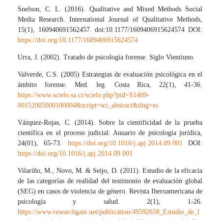
Snelson, C. L. (2016). Qualitative and Mixed Methods Social
Media Research. International Journal of Qualitative Methods,
15(1), 160940691562457. doi:10.1177/1609406915624574 DOI:
https://doi.org/10.1177/1609406915624574
Urra, J. (2002). Tratado de psicología forense. Siglo Vientiuno.
Valverde, C.S. (2005) Estrategias de evaluación psicológica en el
ámbito forense. Med. leg. Costa Rica, 22(1), 41-36.
https://www.scielo.sa.cr/scielo.php?pid=S1409-
00152005000100004&script=sci_abstract&tlng=es
Vázquez-Rojas, C. (2014). Sobre la cientificidad de la prueba
científica en el proceso judicial. Anuario de psicología jurídica,
24(01), 65-73.
https://doi.org/10.1016/j.apj.2014.09.001
DOI:
https://doi.org/10.1016/j.apj.2014.09.001
Vilariño, M., Novo, M. & Seijo, D. (2011). Estudio de la eficacia
de las categorías de realidad del testimonio de evaluación global
(SEG) en casos de violencia de género. Revista Iberoamericana de
psicología y salud. 2(1), 1-26.
https://www.researchgate.net/publication/49592658_Estudio_de_l