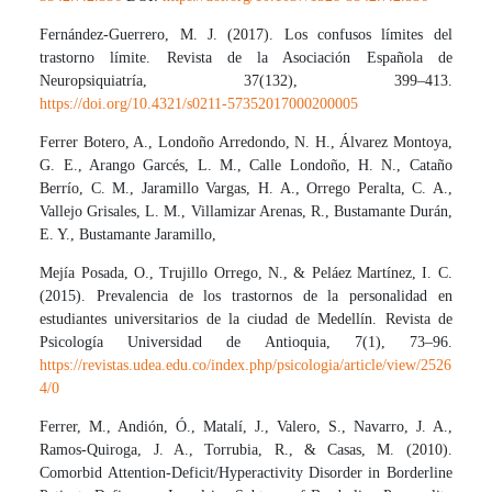
Fernández-Guerrero, M. J. (2017). Los confusos límites del
trastorno límite. Revista de la Asociación Española de
Neuropsiquiatría, 37(132), 399–413.
https://doi.org/10.4321/s0211-57352017000200005
Ferrer Botero, A., Londoño Arredondo, N. H., Álvarez Montoya,
G. E., Arango Garcés, L. M., Calle Londoño, H. N., Cataño
Berrío, C. M., Jaramillo Vargas, H. A., Orrego Peralta, C. A.,
Vallejo Grisales, L. M., Villamizar Arenas, R., Bustamante Durán,
E. Y., Bustamante Jaramillo,
Mejía Posada, O., Trujillo Orrego, N., & Peláez Martínez, I. C.
(2015). Prevalencia de los trastornos de la personalidad en
estudiantes universitarios de la ciudad de Medellín. Revista de
Psicología Universidad de Antioquia, 7(1), 73–96.
https://revistas.udea.edu.co/index.php/psicologia/article/view/2526
4/0
Ferrer, M., Andión, Ó., Matalí, J., Valero, S., Navarro, J. A.,
Ramos-Quiroga, J. A., Torrubia, R., & Casas, M. (2010).
Comorbid Attention-Deficit/Hyperactivity Disorder in Borderline