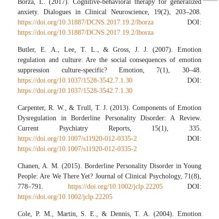
Borza, L. (2017). Cognitive-behavioral therapy for generalized
anxiety. Dialogues in Clinical Neuroscience, 19(2), 203–208.
https://doi.org/10.31887/DCNS.2017.19.2/lborza
DOI:
https://doi.org/10.31887/DCNS.2017.19.2/lborza
Butler, E. A., Lee, T. L., & Gross, J. J. (2007). Emotion
regulation and culture: Are the social consequences of emotion
suppression culture-specific? Emotion, 7(1), 30–48.
https://doi.org/10.1037/1528-3542.7.1.30
DOI:
https://doi.org/10.1037/1528-3542.7.1.30
Carpenter, R. W., & Trull, T. J. (2013). Components of Emotion
Dysregulation in Borderline Personality Disorder: A Review.
Current Psychiatry Reports, 15(1), 335.
https://doi.org/10.1007/s11920-012-0335-2
DOI:
https://doi.org/10.1007/s11920-012-0335-2
Chanen, A. M. (2015). Borderline Personality Disorder in Young
People: Are We There Yet? Journal of Clinical Psychology, 71(8),
778–791.
https://doi.org/10.1002/jclp.22205
DOI:
https://doi.org/10.1002/jclp.22205
Cole, P. M., Martin, S. E., & Dennis, T. A. (2004). Emotion