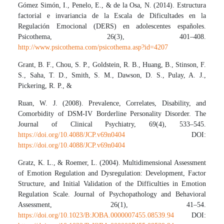
Gómez Simón, I., Penelo, E., & de la Osa, N. (2014). Estructura
factorial e invariancia de la Escala de Dificultades en la
Regulación Emocional (DERS) en adolescentes españoles.
Psicothema, 26(3), 401–408.
http://www.psicothema.com/psicothema.asp?id=4207
Grant, B. F., Chou, S. P., Goldstein, R. B., Huang, B., Stinson, F.
S., Saha, T. D., Smith, S. M., Dawson, D. S., Pulay, A. J.,
Pickering, R. P., &
Ruan, W. J. (2008). Prevalence, Correlates, Disability, and
Comorbidity of DSM-IV Borderline Personality Disorder. The
Journal of Clinical Psychiatry, 69(4), 533–545.
https://doi.org/10.4088/JCP.v69n0404
DOI:
https://doi.org/10.4088/JCP.v69n0404
Gratz, K. L., & Roemer, L. (2004). Multidimensional Assessment
of Emotion Regulation and Dysregulation: Development, Factor
Structure, and Initial Validation of the Difficulties in Emotion
Regulation Scale. Journal of Psychopathology and Behavioral
Assessment, 26(1), 41–54.
https://doi.org/10.1023/B:JOBA.0000007455.08539.94
DOI: