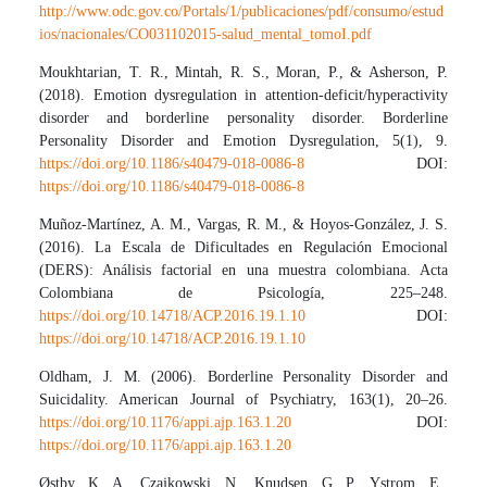
http://www.odc.gov.co/Portals/1/publicaciones/pdf/consumo/estud
ios/nacionales/CO031102015-salud_mental_tomoI.pdf
Moukhtarian, T. R., Mintah, R. S., Moran, P., & Asherson, P.
(2018). Emotion dysregulation in attention-deficit/hyperactivity
disorder and borderline personality disorder. Borderline
Personality Disorder and Emotion Dysregulation, 5(1), 9.
https://doi.org/10.1186/s40479-018-0086-8
DOI:
https://doi.org/10.1186/s40479-018-0086-8
Muñoz-Martínez, A. M., Vargas, R. M., & Hoyos-González, J. S.
(2016). La Escala de Dificultades en Regulación Emocional
(DERS): Análisis factorial en una muestra colombiana. Acta
Colombiana de Psicología, 225–248.
https://doi.org/10.14718/ACP.2016.19.1.10
DOI:
https://doi.org/10.14718/ACP.2016.19.1.10
Oldham, J. M. (2006). Borderline Personality Disorder and
Suicidality. American Journal of Psychiatry, 163(1), 20–26.
https://doi.org/10.1176/appi.ajp.163.1.20
DOI:
https://doi.org/10.1176/appi.ajp.163.1.20
Østby, K. A., Czajkowski, N., Knudsen, G. P., Ystrom, E.,