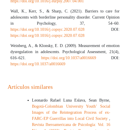
https://doi.org/10.1016/j.eurpsy.2007.04.001
Wall, K., Kerr, S., & Sharp, C. (2021). Barriers to care for
adolescents with borderline personality disorder. Current Opinion
in Psychology, 37, 54–60.
https://doi.org/10.1016/j.copsyc.2020.07.028
DOI:
https://doi.org/10.1016/j.copsyc.2020.07.028
Weinberg, A., & Klonsky, E. D. (2009). Measurement of emotion
dysregulation in adolescents. Psychological Assessment, 21(4),
616–621.
https://doi.org/10.1037/a0016669
DOI:
https://doi.org/10.1037/a0016669
Artículos similares
Leonardo Rafael Luna Eslava, Sean Byrne,
Bogotá-Colombian University Youth’ Social
Images of the Reintegration Process of ex-
FARC-EP Guerrillas into Local Civil Society
,
Revista Iberoamericana de Psicología: Vol. 16