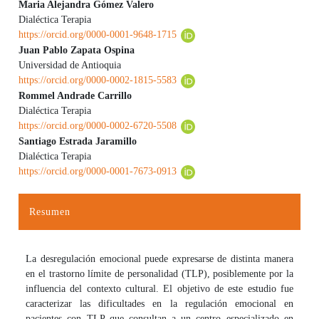
Maria Alejandra Gómez Valero
Dialéctica Terapia
Contenido principal del artículo
https://orcid.org/0000-0001-9648-1715
Juan Pablo Zapata Ospina
Universidad de Antioquia
https://orcid.org/0000-0002-1815-5583
Rommel Andrade Carrillo
Dialéctica Terapia
https://orcid.org/0000-0002-6720-5508
Santiago Estrada Jaramillo
Dialéctica Terapia
https://orcid.org/0000-0001-7673-0913
Resumen
La desregulación emocional puede expresarse de distinta manera
en el trastorno límite de personalidad (TLP), posiblemente por la
influencia del contexto cultural. El objetivo de este estudio fue
caracterizar las dificultades en la regulación emocional en
pacientes con TLP que consultan a un centro especializado en