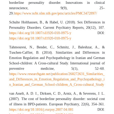
borderline personality disorder. Innovations in clinical
neuroscience, 9(9), 25–
29.
https://www.ncbi.nlm.nih.gov/pmc/articles/PMC3472897/
Schulte Holthausen, B., & Habel, U. (2018). Sex Differences in
Personality Disorders. Current Psychiatry Reports, 20(12), 107.
https://doi.org/10.1007/s11920-018-0975-y
DOI:
https://doi.org/10.1007/s11920-018-0975-y
Tahmouresi, N., Bender, C., Schmitz, J., Baleshzar, A., &
Tuschen-Caffier, B. (2014). Similarities and Differences in
Emotion Regulation and Psychopathology in Iranian and German
School-children: A Cross-cultural Study. International journal of
preventive medicine, 5(1), 52–60.
https://www.researchgate.net/publication/260272631_Similarities_
and_Differences_in_Emotion_Regulation_and_Psychopathology_i
n_Iranian_and_German_School-children_A_Cross-cultural_Study
van Asselt, A. D. I., Dirksen, C. D., Arntz, A., & Severens, J. L.
(2007). The cost of borderline personality disorder: societal cost
of illness in BPD-patients. European Psychiatry, 22(6), 354–361.
https://doi.org/10.1016/j.eurpsy.2007.04.001
DOI: