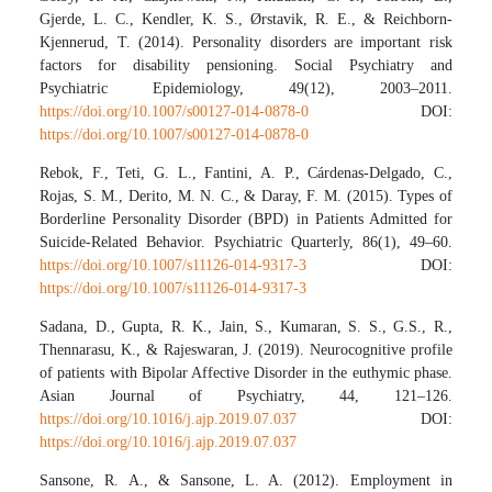
Gjerde, L. C., Kendler, K. S., Ørstavik, R. E., & Reichborn-
Kjennerud, T. (2014). Personality disorders are important risk
factors for disability pensioning. Social Psychiatry and
Psychiatric Epidemiology, 49(12), 2003–2011.
https://doi.org/10.1007/s00127-014-0878-0
DOI:
https://doi.org/10.1007/s00127-014-0878-0
Rebok, F., Teti, G. L., Fantini, A. P., Cárdenas-Delgado, C.,
Rojas, S. M., Derito, M. N. C., & Daray, F. M. (2015). Types of
Borderline Personality Disorder (BPD) in Patients Admitted for
Suicide-Related Behavior. Psychiatric Quarterly, 86(1), 49–60.
https://doi.org/10.1007/s11126-014-9317-3
DOI:
https://doi.org/10.1007/s11126-014-9317-3
Sadana, D., Gupta, R. K., Jain, S., Kumaran, S. S., G.S., R.,
Thennarasu, K., & Rajeswaran, J. (2019). Neurocognitive profile
of patients with Bipolar Affective Disorder in the euthymic phase.
Asian Journal of Psychiatry, 44, 121–126.
https://doi.org/10.1016/j.ajp.2019.07.037
DOI:
https://doi.org/10.1016/j.ajp.2019.07.037
Sansone, R. A., & Sansone, L. A. (2012). Employment in