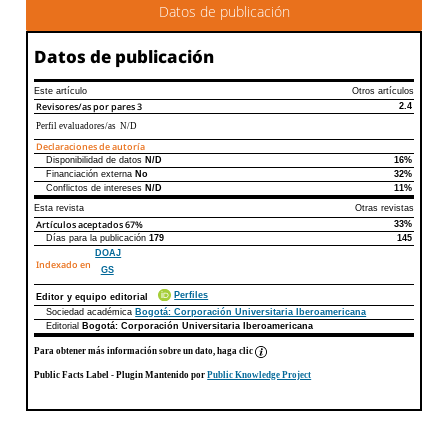
Datos de publicación
Datos de publicación
Este artículo
Otros artículos
Revisores/as por pares
3
2.4
Perfil evaluadores/as N/D
Declaraciones de autoría
Disponibilidad de datos
N/D
16%
Declaraciones de autoría
Este artículo
Otros artículos
Financiación externa
No
32%
Conflictos de intereses
N/D
11%
Esta revista
Otras revistas
Artículos aceptados
67%
33%
Días para la publicación
179
145
DOAJ
Indexado en
GS
Perfiles
Editor y equipo editorial
Sociedad académica
Bogotá: Corporación Universitaria Iberoamericana
Editorial
Bogotá: Corporación Universitaria Iberoamericana
Para obtener más información sobre un dato, haga clic
Public Facts Label
- Plugin Mantenido por
Public Knowledge Project