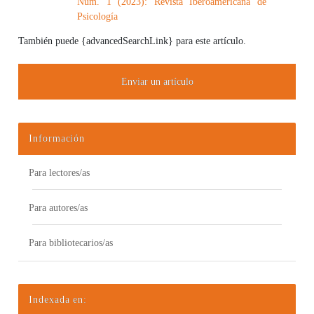
Núm. 1 (2023): Revista Iberoamericana de
Psicología
También puede {advancedSearchLink} para este artículo.
Enviar un artículo
Información
Para lectores/as
Para autores/as
Para bibliotecarios/as
Indexada en: