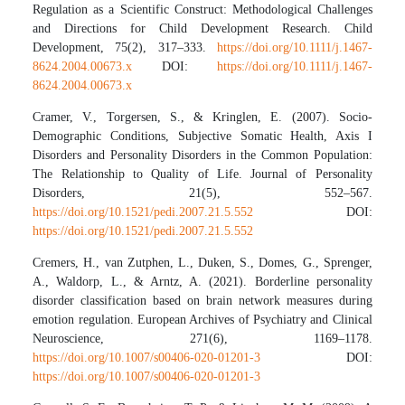
Regulation as a Scientific Construct: Methodological Challenges
and Directions for Child Development Research. Child
Development, 75(2), 317–333.
https://doi.org/10.1111/j.1467-
8624.2004.00673.x
DOI:
https://doi.org/10.1111/j.1467-
8624.2004.00673.x
Cramer, V., Torgersen, S., & Kringlen, E. (2007). Socio-
Demographic Conditions, Subjective Somatic Health, Axis I
Disorders and Personality Disorders in the Common Population:
The Relationship to Quality of Life. Journal of Personality
Disorders, 21(5), 552–567.
https://doi.org/10.1521/pedi.2007.21.5.552
DOI:
https://doi.org/10.1521/pedi.2007.21.5.552
Cremers, H., van Zutphen, L., Duken, S., Domes, G., Sprenger,
A., Waldorp, L., & Arntz, A. (2021). Borderline personality
disorder classification based on brain network measures during
emotion regulation. European Archives of Psychiatry and Clinical
Neuroscience, 271(6), 1169–1178.
https://doi.org/10.1007/s00406-020-01201-3
DOI:
https://doi.org/10.1007/s00406-020-01201-3