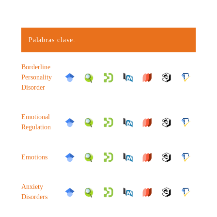
Palabras clave:
Borderline
Personality
Disorder
Emotional
Regulation
Emotions
Anxiety
Disorders