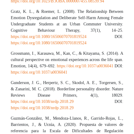
https://doi.org/10.1023/B:JOBA.0000007455.08539.94
Gratz, K. L., & Roemer, L. (2008). The Relationship Between
Emotion Dysregulation and Deliberate Self‐Harm Among Female
Undergraduate Students at an Urban Commuter University.
Cognitive Behaviour Therapy, 37(1), 14–25.
https://doi.org/10.1080/16506070701819524
DOI:
https://doi.org/10.1080/16506070701819524
Grossmann, I., Karasawa, M., Kan, C., & Kitayama, S. (2014). A
cultural perspective on emotional experiences across the life span.
Emotion, 14(4), 679–692.
https://doi.org/10.1037/a0036041
DOI:
https://doi.org/10.1037/a0036041
Gunderson, J. G., Herpertz, S. C., Skodol, A. E., Torgersen, S.,
& Zanarini, M. C. (2018). Borderline personality disorder. Nature
Reviews Disease Primers, 4(1), 18029.
https://doi.org/10.1038/nrdp.2018.29
DOI:
https://doi.org/10.1038/nrdp.2018.29
Guzmán-González, M., Mendoza-Llanos, R., Garrido-Rojas, L.,
Barrientos, J., & Urzúa, A. (2020). Propuesta de valores de
referencia para la Escala de Dificultades de Regulación