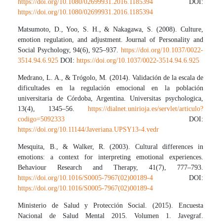
https://doi.org/10.1080/02699931.2016.1185394
DOI:
https://doi.org/10.1080/02699931.2016.1185394
Matsumoto, D., Yoo, S. H., & Nakagawa, S. (2008). Culture,
emotion regulation, and adjustment. Journal of Personality and
Social Psychology, 94(6), 925–937.
https://doi.org/10.1037/0022-
3514.94.6.925
DOI:
https://doi.org/10.1037/0022-3514.94.6.925
Medrano, L. A., & Trógolo, M. (2014). Validación de la escala de
dificultades en la regulación emocional en la población
universitaria de Córdoba, Argentina. Universitas psychologica,
13(4), 1345–56.
https://dialnet.unirioja.es/servlet/articulo?
codigo=5092333
DOI:
https://doi.org/10.11144/Javeriana.UPSY13-4.vedr
Mesquita, B., & Walker, R. (2003). Cultural differences in
emotions: a context for interpreting emotional experiences.
Behaviour Research and Therapy, 41(7), 777–793.
https://doi.org/10.1016/S0005-7967(02)00189-4
DOI:
https://doi.org/10.1016/S0005-7967(02)00189-4
Ministerio de Salud y Protección Social. (2015). Encuesta
Nacional de Salud Mental 2015. Volumen 1. Javegraf.