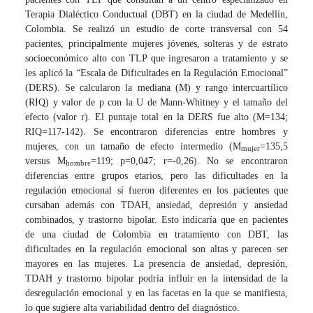
Terapia Dialéctico Conductual (DBT) en la ciudad de Medellín,
Colombia. Se realizó un estudio de corte transversal con 54
pacientes, principalmente mujeres jóvenes, solteras y de estrato
socioeconómico alto con TLP que ingresaron a tratamiento y se
les aplicó la “Escala de Dificultades en la Regulación Emocional”
(DERS). Se calcularon la mediana (M) y rango intercuartílico
(RIQ) y valor de p con la U de Mann-Whitney y el tamaño del
efecto (valor r). El puntaje total en la DERS fue alto (M=134;
RIQ=117-142). Se encontraron diferencias entre hombres y
mujeres, con un tamaño de efecto intermedio (M
=135,5
mujer
versus M
=119; p=0,047; r=-0,26). No se encontraron
hombre
diferencias entre grupos etarios, pero las dificultades en la
regulación emocional sí fueron diferentes en los pacientes que
cursaban además con TDAH, ansiedad, depresión y ansiedad
combinados, y trastorno bipolar. Esto indicaría que en pacientes
de una ciudad de Colombia en tratamiento con DBT, las
dificultades en la regulación emocional son altas y parecen ser
mayores en las mujeres. La presencia de ansiedad, depresión,
TDAH y trastorno bipolar podría influir en la intensidad de la
desregulación emocional y en las facetas en la que se manifiesta,
lo que sugiere alta variabilidad dentro del diagnóstico.