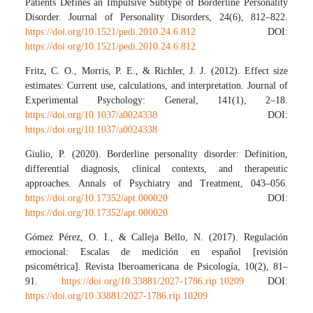
Patients Defines an Impulsive Subtype of Borderline Personality
Disorder. Journal of Personality Disorders, 24(6), 812–822.
https://doi.org/10.1521/pedi.2010.24.6.812
DOI:
https://doi.org/10.1521/pedi.2010.24.6.812
Fritz, C. O., Morris, P. E., & Richler, J. J. (2012). Effect size
estimates: Current use, calculations, and interpretation. Journal of
Experimental Psychology: General, 141(1), 2–18.
https://doi.org/10.1037/a0024338
DOI:
https://doi.org/10.1037/a0024338
Giulio, P. (2020). Borderline personality disorder: Definition,
differential diagnosis, clinical contexts, and therapeutic
approaches. Annals of Psychiatry and Treatment, 043–056.
https://doi.org/10.17352/apt.000020
DOI:
https://doi.org/10.17352/apt.000020
Gómez Pérez, O. I., & Calleja Bello, N. (2017). Regulación
emocional: Escalas de medición en español [revisión
psicométrica]. Revista Iberoamericana de Psicología, 10(2), 81–
91.
https://doi.org/10.33881/2027-1786.rip.10209
DOI:
https://doi.org/10.33881/2027-1786.rip.10209