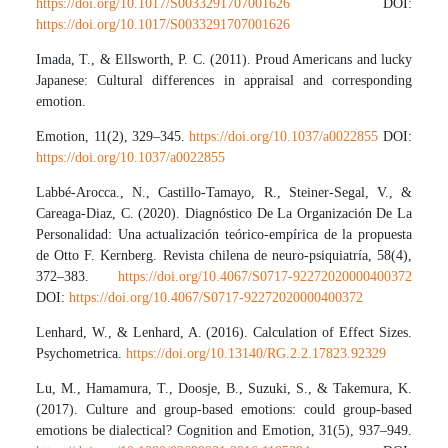
https://doi.org/10.1017/S0033291707001626
DOI:
https://doi.org/10.1017/S0033291707001626
Imada, T., & Ellsworth, P. C. (2011). Proud Americans and lucky
Japanese: Cultural differences in appraisal and corresponding
emotion.
Emotion, 11(2), 329–345.
https://doi.org/10.1037/a0022855
DOI:
https://doi.org/10.1037/a0022855
Labbé-Arocca., N., Castillo-Tamayo, R., Steiner-Segal, V., &
Careaga-Diaz, C. (2020). Diagnóstico De La Organización De La
Personalidad: Una actualización teórico-empírica de la propuesta
de Otto F. Kernberg. Revista chilena de neuro-psiquiatría, 58(4),
372–383.
https://doi.org/10.4067/S0717-92272020000400372
DOI:
https://doi.org/10.4067/S0717-92272020000400372
Lenhard, W., & Lenhard, A. (2016). Calculation of Effect Sizes.
Psychometrica.
https://doi.org/10.13140/RG.2.2.17823.92329
Lu, M., Hamamura, T., Doosje, B., Suzuki, S., & Takemura, K.
(2017). Culture and group-based emotions: could group-based
emotions be dialectical? Cognition and Emotion, 31(5), 937–949.