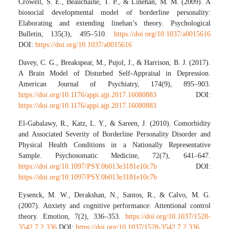
Crowell, S. E., Beauchaine, T. P., & Linehan, M. M. (2009). A
biosocial developmental model of borderline personality:
Elaborating and extending linehan’s theory. Psychological
Bulletin, 135(3), 495–510.
https://doi.org/10.1037/a0015616
DOI:
https://doi.org/10.1037/a0015616
Davey, C. G., Breakspear, M., Pujol, J., & Harrison, B. J. (2017).
A Brain Model of Disturbed Self-Appraisal in Depression.
American Journal of Psychiatry, 174(9), 895–903.
https://doi.org/10.1176/appi.ajp.2017.16080883
DOI:
https://doi.org/10.1176/appi.ajp.2017.16080883
El-Gabalawy, R., Katz, L. Y., & Sareen, J. (2010). Comorbidity
and Associated Severity of Borderline Personality Disorder and
Physical Health Conditions in a Nationally Representative
Sample. Psychosomatic Medicine, 72(7), 641–647.
https://doi.org/10.1097/PSY.0b013e3181e10c7b
DOI:
https://doi.org/10.1097/PSY.0b013e3181e10c7b
Eysenck, M. W., Derakshan, N., Santos, R., & Calvo, M. G.
(2007). Anxiety and cognitive performance: Attentional control
theory. Emotion, 7(2), 336–353.
https://doi.org/10.1037/1528-
3542.7.2.336
DOI:
https://doi.org/10.1037/1528-3542.7.2.336