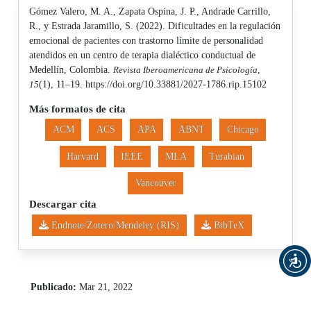
Gómez Valero, M. A., Zapata Ospina, J. P., Andrade Carrillo,
R., y Estrada Jaramillo, S. (2022). Dificultades en la regulación
emocional de pacientes con trastorno límite de personalidad
atendidos en un centro de terapia dialéctico conductual de
Medellín, Colombia.
Revista Iberoamericana de Psicología
,
15
(1), 11–19. https://doi.org/10.33881/2027-1786.rip.15102
Más formatos de cita
ACM
ACS
APA
ABNT
Chicago
Harvard
IEEE
MLA
Turabian
Vancouver
Descargar cita
Endnote/Zotero/Mendeley (RIS)
BibTeX
Publicado:
Mar 21, 2022