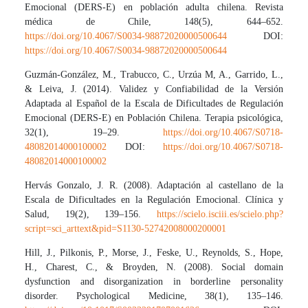
Emocional (DERS-E) en población adulta chilena. Revista
médica de Chile, 148(5), 644–652.
https://doi.org/10.4067/S0034-98872020000500644
DOI:
https://doi.org/10.4067/S0034-98872020000500644
Guzmán-González, M., Trabucco, C., Urzúa M, A., Garrido, L.,
& Leiva, J. (2014). Validez y Confiabilidad de la Versión
Adaptada al Español de la Escala de Dificultades de Regulación
Emocional (DERS-E) en Población Chilena. Terapia psicológica,
32(1), 19–29.
https://doi.org/10.4067/S0718-
48082014000100002
DOI:
https://doi.org/10.4067/S0718-
48082014000100002
Hervás Gonzalo, J. R. (2008). Adaptación al castellano de la
Escala de Dificultades en la Regulación Emocional. Clínica y
Salud, 19(2), 139–156.
https://scielo.isciii.es/scielo.php?
script=sci_arttext&pid=S1130-52742008000200001
Hill, J., Pilkonis, P., Morse, J., Feske, U., Reynolds, S., Hope,
H., Charest, C., & Broyden, N. (2008). Social domain
dysfunction and disorganization in borderline personality
disorder. Psychological Medicine, 38(1), 135–146.