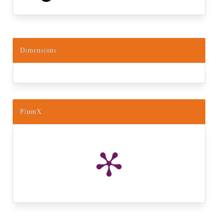
Dimensions
PlumX