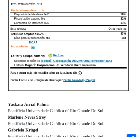
Perfil evaluadores/as N/D
Declaraciones de autoría
Disponibilidad de datos
N/D
16%
Declaraciones de autoría
Este artículo
Otros artículos
Financiación externa
No
32%
Conflictos de intereses
N/D
11%
Esta revista
Otras revistas
Artículos aceptados
67%
33%
Días para la publicación
752
145
DOAJ
Indexado en
GS
Perfiles
Editor y equipo editorial
Sociedad académica
Bogotá: Corporación Universitaria Iberoamericana
Editorial
Bogotá: Corporación Universitaria Iberoamericana
Para obtener más información sobre un dato, haga clic
Public Facts Label
- Plugin Mantenido por
Public Knowledge Project
Yáskara Arrial Palma
Pontifícia Universidade Católica of Rio Grande Do Sul
Contenido principal del artículo
Marlene Neves Strey
Pontifícia Universidade Católica of Rio Grande Do Sul
Gabriela Krügel
Pontifícia Universidade Católica of Rio Grande Do Sul