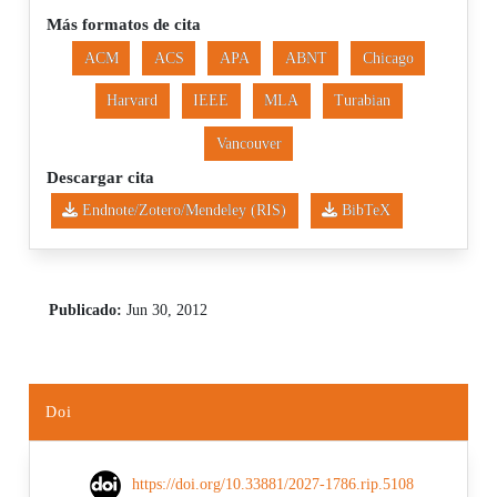
Más formatos de cita
ACM
ACS
APA
ABNT
Chicago
Harvard
IEEE
MLA
Turabian
Vancouver
Descargar cita
Endnote/Zotero/Mendeley (RIS)
BibTeX
Publicado:
Jun 30, 2012
Doi
https://doi.org/10.33881/2027-1786.rip.5108