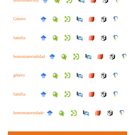
homomaternity
Género
familia
homomaternalidad.
gênero
família
homomaternidade