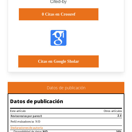
0
Citas en Crossref
Citas en Google Sholar
Datos de publicación
Datos de publicación
Este artículo
Otros artículos
Revisores/as por pares
0
2.4
Perfil evaluadores/as N/D
Declaraciones de autoría
Disponibilidad de datos
N/D
16%