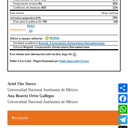
Declaraciones de autoría
Este artículo
Otros artículos
Financiación externa
No
32%
Conflictos de intereses
N/D
11%
Esta revista
Otras revistas
Artículos aceptados
67%
33%
Días para la publicación
752
145
DOAJ
Indexado en
GS
Perfiles
Editor y equipo editorial
Sociedad académica
Bogotá: Corporación Universitaria Iberoamericana
Editorial
Bogotá: Corporación Universitaria Iberoamericana
Para obtener más información sobre un dato, haga clic
Public Facts Label
- Plugin Mantenido por
Public Knowledge Project
Ariel Vite Sierra
Universidad Nacional Autónoma de México
Contenido principal del artículo
Ana Beatriz Ortiz Gallegos
Universidad Nacional Autónoma de México
Resumen