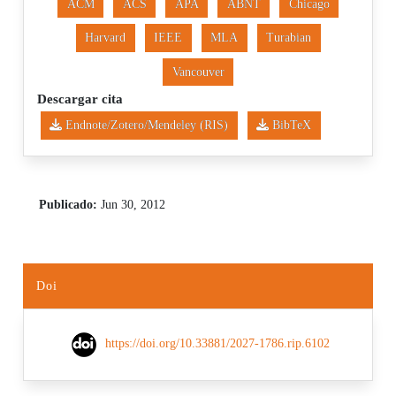
ACM
ACS
APA
ABNT
Chicago
Harvard
IEEE
MLA
Turabian
Vancouver
Descargar cita
Endnote/Zotero/Mendeley (RIS)
BibTeX
Publicado:
Jun 30, 2012
Doi
https://doi.org/10.33881/2027-1786.rip.6102