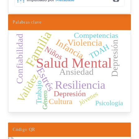
Palabras clave
Familia
Competencias
Confiabilidad
Infancia
Violencia
Depresión
TDAH
Niños
Salud Mental
Estrés
Ansiedad
Validez
Resiliencia
Trabajo
Depresión
Jóvenes
Género
Cultura
Psicología
Código QR