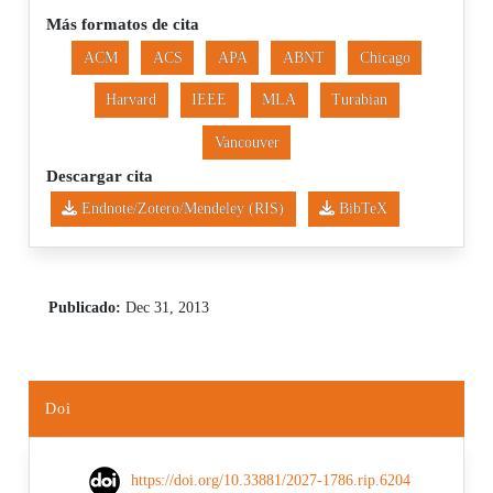
Más formatos de cita
ACM
ACS
APA
ABNT
Chicago
Harvard
IEEE
MLA
Turabian
Vancouver
Descargar cita
Endnote/Zotero/Mendeley (RIS)
BibTeX
Publicado:
Dec 31, 2013
Doi
https://doi.org/10.33881/2027-1786.rip.6204