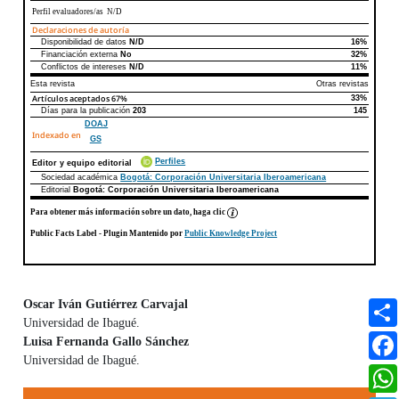
Perfil evaluadores/as N/D
Declaraciones de autoría
Disponibilidad de datos
N/D
16%
Declaraciones de autoría
Este artículo
Otros artículos
Financiación externa
No
32%
Conflictos de intereses
N/D
11%
Esta revista
Otras revistas
Artículos aceptados
67%
33%
Días para la publicación
203
145
DOAJ
Indexado en
GS
Perfiles
Editor y equipo editorial
Sociedad académica
Bogotá: Corporación Universitaria Iberoamericana
Editorial
Bogotá: Corporación Universitaria Iberoamericana
Para obtener más información sobre un dato, haga clic
Public Facts Label
- Plugin Mantenido por
Public Knowledge Project
Oscar Iván Gutiérrez Carvajal
Universidad de Ibagué.
Contenido principal del artículo
Luisa Fernanda Gallo Sánchez
Universidad de Ibagué.