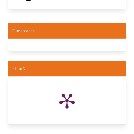
Dimensions
PlumX