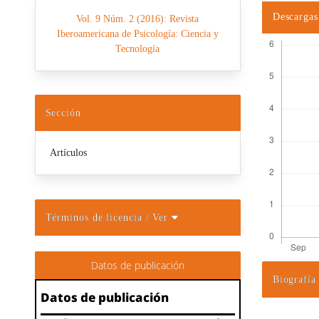
Descargas
Vol. 9 Núm. 2 (2016): Revista
Iberoamericana de Psicología: Ciencia y
Tecnología
Sección
Artículos
Términos de licencia
/ Ver
Datos de publicación
Biografía
Detalles d
Datos de publicación