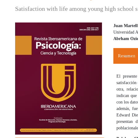
Satisfaction with life among young high school 
Juan Martel
Universidad 
Barra lateral del artículo
Contenido
Abrham Ozie
Resumen
El presente
satisfacción
otra, relac
indican que 
con los dato
además, fue
Edward Dien
presentan d
poblacionale