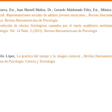
Cueva, Est., Juan Martell Muñoz, Dr., Gerardo Maldonado Félix, Est., Mónica
cial: Representaciones sociales de adultos jóvenes mexicanos
,
Revista Iberoam
ica: Revista Iberoamericana de Psicología
redicción de efectos fisiológicos causados por el estrés académico mediant
ología: Vol. 14 Núm. 3 (2021): Revista Iberoamericana de Psicología
tillo López,
La práctica del tatuaje y la imagen corporal
,
Revista Iberoameri
na de Psicología: Ciencia y Tecnología