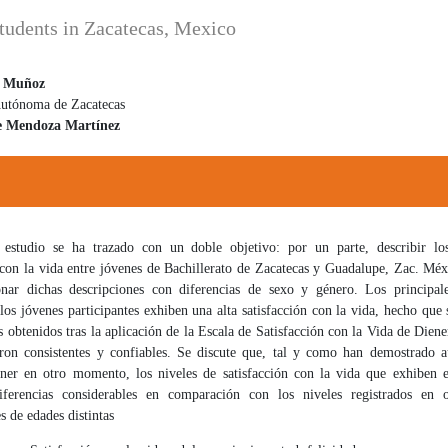
students in Zacatecas, Mexico
l Muñoz
Autónoma de Zacatecas
 principal del artículo
 Mendoza Martínez
 estudio se ha trazado con un doble objetivo: por un parte, describir lo
 con la vida entre jóvenes de Bachillerato de Zacatecas y Guadalupe, Zac. Méx
ionar dichas descripciones con diferencias de sexo y género. Los principale
los jóvenes participantes exhiben una alta satisfacción con la vida, hecho que
s obtenidos tras la aplicación de la Escala de Satisfacción con la Vida de Diener
ron consistentes y confiables. Se discute que, tal y como han demostrado 
er en otro momento, los niveles de satisfacción con la vida que exhiben e
iferencias considerables en comparación con los niveles registrados en 
s de edades distintas