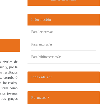
Información
Para lectores/as
Para autores/as
Para bibliotecarios/as
s niveles de
ico y, por la
s resultados
Indexada en:
 se corroboró
, los cuales,
autores como
stos jóvenes
Formatos
otros grupos