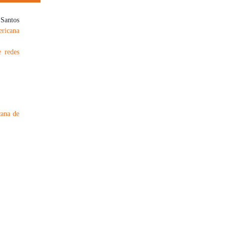
 Santos
ericana
e redes
cana de