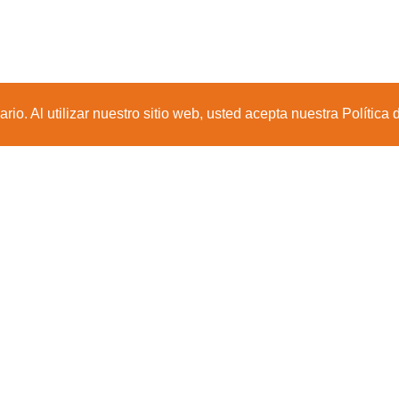
io. Al utilizar nuestro sitio web, usted acepta nuestra Política 
Sede Principal
Calle 67 #5-27; Bogotá, Colombia.
+57 (601) 742 6582 Opción 1
+57 301 307 8410