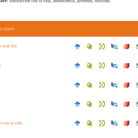
lave:
Satisfacción con la vida, adolescencia, juventud, felicidad.
s clave:
n with life
e
n con la vida