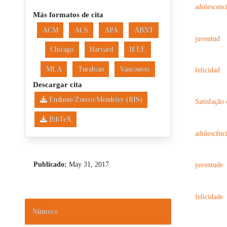
adolescenc
Más formatos de cita
ACM
ACS
APA
ABNT
juventud
Chicago
Harvard
IEEE
MLA
Turabian
Vancouver
felicidad
Descargar cita
Endnote/Zotero/Mendeley (RIS)
Satisfação
BibTeX
adolescênc
Publicado:
May 31, 2017
juventude
felicidade
Número