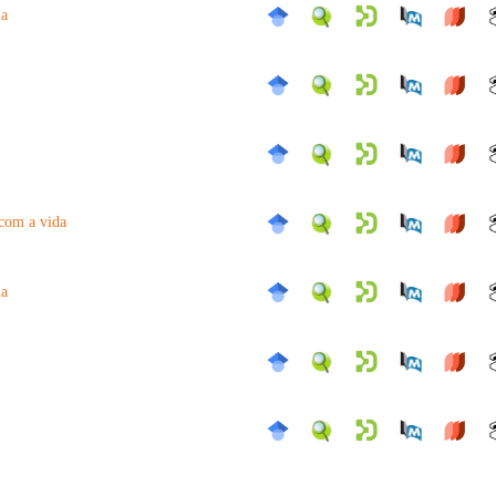
ia
 com a vida
ia