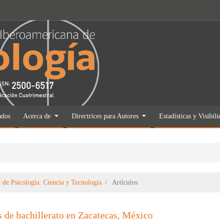
ados
Acerca de
Directrices para Autores
Estadísticas y Visibil
 de Psicología: Ciencia y Tecnología
Artículos
es de bachillerato en Zacatecas, México