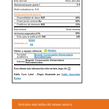
Este artículo
Otros artículos
Revisores/as por pares
1
2.4
Perfil evaluadores/as N/D
Declaraciones de autoría
Disponibilidad de datos
N/D
16%
Declaraciones de autoría
Este artículo
Otros artículos
Financiación externa
No
32%
Conflictos de intereses
N/D
11%
Esta revista
Otras revistas
Artículos aceptados
67%
33%
Días para la publicación
544
145
DOAJ
Indexado en
GS
Perfiles
Editor y equipo editorial
Sociedad
Bogotá: Corporación Universitaria
académica
Iberoamericana
Bogotá: Corporación Universitaria
Editorial
Iberoamericana
Para obtener más información sobre un dato, haga clic
Public Facts Label
- Plugin Mantenido por
Public Knowledge
Project
Artículos más leídos del mismo autor/a