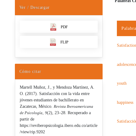
Palabras C
Ver / Descargar
PDF
Palabra
FLIP
Satisfactio
adolescenc
Cómo citar
youth
Martell Muñoz, J., y Mendoza Martínez, A.
O. (2017). Satisfacción con la vida entre
jóvenes estudiantes de bachillerato en
happiness
Zacatecas, México.
Revista Iberoamericana
de Psicología
,
9
(2), 23–28. Recuperado a
partir de
Satisfacció
https://reviberopsicologia.ibero.edu.co/article
/view/rip.9202