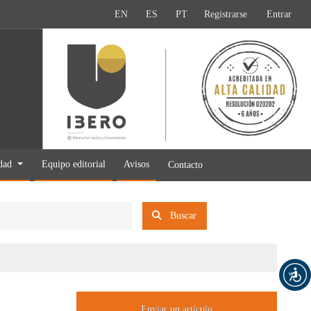
EN
ES
PT
Registrarse
Entrar
idad
Equipo editorial
Avisos
Contacto
Buscar
Enviar un artículo