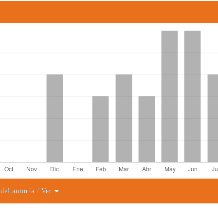
 del autor/a
/ Ver
el artículo