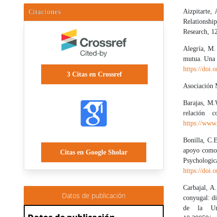
Aizpitarte,
Citaciones
Relationshi
Research, 1
Alegría, M. 
mutua. Una 
https://doi
3
Citas en Crossref
Asociación M
Barajas, M.
relación 
https://www
Bonilla, C.
apoyo como 
Citas en Google Sholar
Psycholo
https://doi.
Carbajal, A.
Datos de publicación
conyugal: d
de la Uni