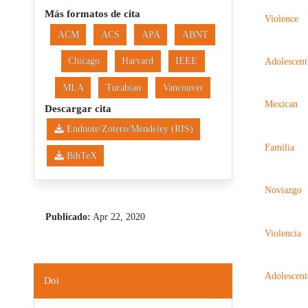
Más formatos de cita
Violence
ACM
ACS
APA
ABNT
Chicago
Harvard
IEEE
Adolescent
MLA
Turabian
Vancouver
Mexican
Descargar cita
Endnote/Zotero/Mendeley (RIS)
Familia
BibTeX
Noviazgo
Publicado:
Apr 22, 2020
Violencia
Adolescent
Doi