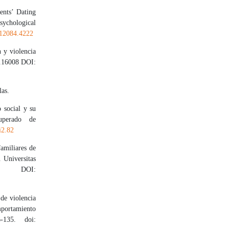
ents’ Dating
sychological
112084.4222
n y violencia
8.16008 DOI:
las.
 social y su
uperado de
i2.82
amiliares de
 Universitas
riam DOI:
 de violencia
mportamiento
-135. doi: