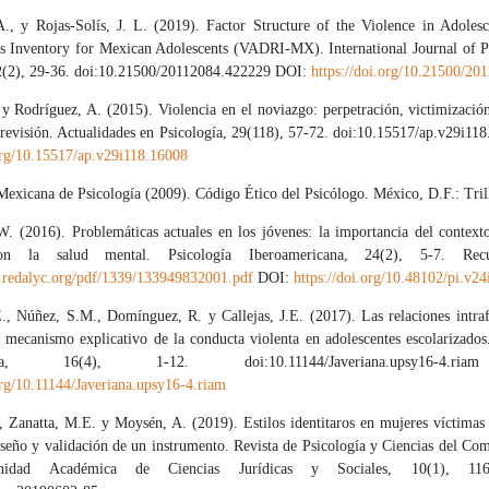
 A., y Rojas-Solís, J. L. (2019). Factor Structure of the Violence in Adolesc
ps Inventory for Mexican Adolescents (VADRI-MX). International Journal of P
2(2), 29-36. doi:10.21500/20112084.422229 DOI:
https://doi.org/10.21500/20
y Rodríguez, A. (2015). Violencia en el noviazgo: perpetración, victimizació
revisión. Actualidades en Psicología, 29(118), 57-72. doi:10.15517/ap.v29i11
.org/10.15517/ap.v29i118.16008
exicana de Psicología (2009). Código Ético del Psicólogo. México, D.F.: Tril
W. (2016). Problemáticas actuales en los jóvenes: la importancia del contexto
con la salud mental. Psicología Iberoamericana, 24(2), 5-7. Rec
.redalyc.org/pdf/1339/133949832001.pdf
DOI:
https://doi.org/10.48102/pi.v24
E., Núñez, S.M., Domínguez, R. y Callejas, J.E. (2017). Las relaciones intraf
mecanismo explicativo de la conducta violenta en adolescentes escolarizados.
gica, 16(4), 1-12. doi:10.11144/Javeriana.upsy16-4.
org/10.11144/Javeriana.upsy16-4.riam
, Zanatta, M.E. y Moysén, A. (2019). Estilos identitaros en mujeres víctimas
iseño y validación de un instrumento. Revista de Psicología y Ciencias del Co
dad Académica de Ciencias Jurídicas y Sociales, 10(1), 116