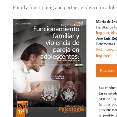
Family functioning and partner violence in adole
María de Jes
Facultad de P
Barra lateral del artículo
Contenido
https://orcid
José Luis Roj
Benemérita U
Perfil Google
http://orcid.
Resumen
Las conducta
En su estudi
caso de los
familiar pod
presente est
la posible 