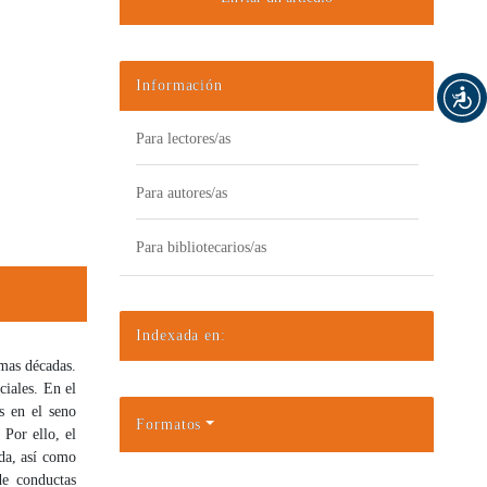
Información
Para lectores/as
Para autores/as
Para bibliotecarios/as
Indexada en:
imas décadas.
ciales. En el
s en el seno
Formatos
 Por ello, el
ida, así como
de conductas