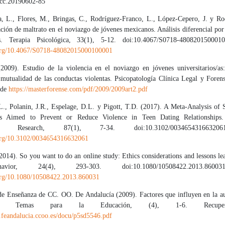
pcc.20190602-85
a, L., Flores, M., Bringas, C., Rodríguez-Franco, L., López-Cepero, J. y Rod
ción de maltrato en el noviazgo de jóvenes mexicanos. Análisis diferencial por
s. Terapia Psicológica, 33(1), 5-12. doi:10.4067/S0718-48082015000
.org/10.4067/S0718-48082015000100001
(2009). Estudio de la violencia en el noviazgo en jóvenes universitarios/as:
 mutualidad de las conductas violentas. Psicopatología Clínica Legal y Forens
 de
https://masterforense.com/pdf/2009/2009art2.pdf
L., Polanin, J.R., Espelage, D.L. y Pigott, T.D. (2017). A Meta-Analysis of 
ons Aimed to Prevent or Reduce Violence in Teen Dating Relationships
nal Research, 87(1), 7-34. doi:10.3102/003465431663
.org/10.3102/0034654316632061
014). So you want to do an online study: Ethics considerations and lessons le
ior, 24(4), 293-303. doi:10.1080/10508422.2013.860
.org/10.1080/10508422.2013.860031
de Enseñanza de CC. OO. De Andalucía (2009). Factores que influyen en la a
ente. Temas para la Educación, (4), 1-6. Recup
.feandalucia.ccoo.es/docu/p5sd5546.pdf