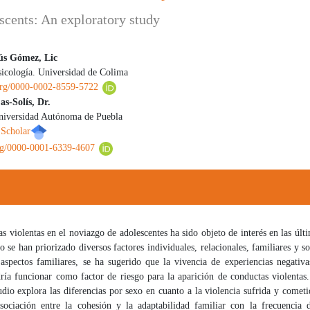
scents: An exploratory study
ús Gómez, Lic
sicología. Universidad de Colima
 principal del artículo
.org/0000-0002-8559-5722
as-Solís, Dr.
niversidad Autónoma de Puebla
 Scholar
org/0000-0001-6339-4607
s violentas en el noviazgo de adolescentes ha sido objeto de interés en las últ
o se han priorizado diversos factores individuales, relacionales, familiares y so
 aspectos familiares, se ha sugerido que la vivencia de experiencias negativa
ría funcionar como factor de riesgo para la aparición de conductas violentas.
udio explora las diferencias por sexo en cuanto a la violencia sufrida y comet
asociación entre la cohesión y la adaptabilidad familiar con la frecuencia 