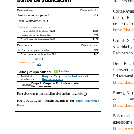
Datos de publicación
10.29059/r
Este artículo
Otros artículos
Cortés-Ayal
Revisores/as por pares
3
2.4
(2015). Rela
Perfil evaluadores/as N/D
de estudio
Declaraciones de autoría
https://doi
Disponibilidad de datos
N/D
16%
Declaraciones de autoría
Este artículo
Otros artículos
Financiación externa
No
32%
Conflictos de intereses
N/D
11%
Corral, S. 
Esta revista
Otras revistas
severidad y
Artículos aceptados
67%
33%
Recuperado
Días para la publicación
261
145
DOAJ
Indexado en
De la Rue, 
GS
Interventi
Perfiles
Editor y equipo editorial
Educatio
Sociedad
Bogotá: Corporación Universitaria
académica
Iberoamericana
https://doi
Bogotá: Corporación Universitaria
Editorial
Iberoamericana
Emery, K. (2
Para obtener más información sobre un dato, haga clic
& Behav
Public Facts Label
- Plugin Mantenido por
Public Knowledge
https://doi
Project
Federación 
adolesc
https://www