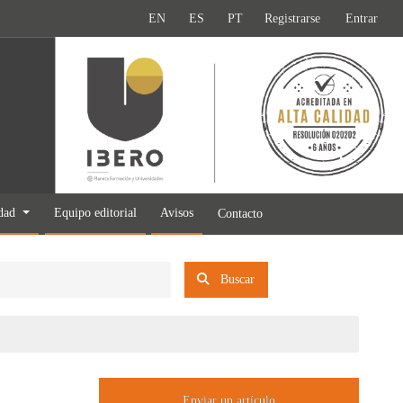
EN
ES
PT
Registrarse
Entrar
idad
Equipo editorial
Avisos
Contacto
Buscar
Enviar un artículo