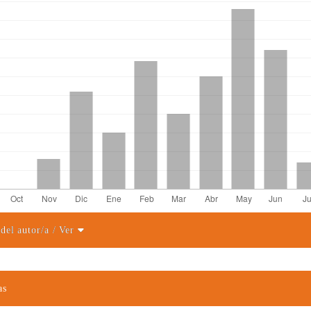
 del autor/a
/ Ver
el artículo
as