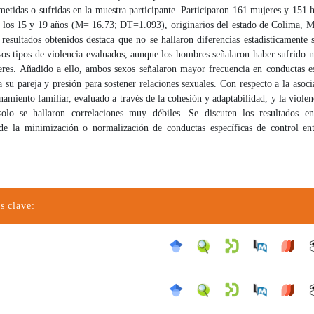
metidas o sufridas en la muestra participante. Participaron 161 mujeres y 151
e los 15 y 19 años (M= 16.73; DT=1.093), originarios del estado de Colima, M
 resultados obtenidos destaca que no se hallaron diferencias estadísticamente s
sos tipos de violencia evaluados, aunque los hombres señalaron haber sufrido 
eres. Añadido a ello, ambos sexos señalaron mayor frecuencia en conductas es
a su pareja y presión para sostener relaciones sexuales. Con respecto a la asoci
namiento familiar, evaluado a través de la cohesión y adaptabilidad, y la viole
solo se hallaron correlaciones muy débiles. Se discuten los resultados en
de la minimización o normalización de conductas específicas de control ent
s clave: