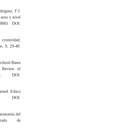
ríguez, F.J.
 sexo y nivel
100001 DOI:
 cronicidad,
e, 9, 29-48.
School-Bases
. Review of
2061 DOI:
arned. Ethics
031 DOI:
utonomía del
erado de