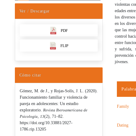
violentas co
edades entr
Ver / Descargar
los diversos
en los diver
que las muj
PDF
control haci
entre funcio
FLIP
y sufrida, 
prevención 
jóvenes.
Cómo citar
Palabra
Gómez, M. de J., y Rojas-Solís, J. L. (2020).
Funcionamiento familiar y violencia de
pareja en adolescentes: Un estudio
Family
exploratorio.
Revista Iberoamericana de
Psicología
,
13
(2), 71–82.
https://doi.org/10.33881/2027-
Dating
1786.rip.13205