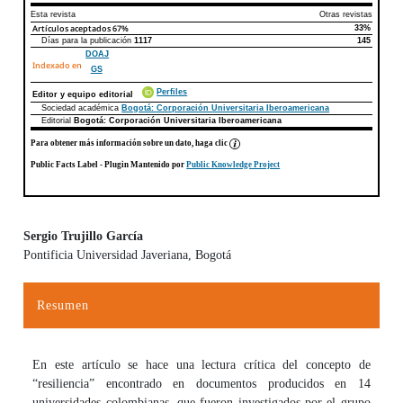
Esta revista
Otras revistas
Artículos aceptados
67%
33%
Días para la publicación
1117
145
DOAJ
Indexado en
GS
Perfiles
Editor y equipo editorial
Sociedad académica
Bogotá: Corporación Universitaria Iberoamericana
Editorial
Bogotá: Corporación Universitaria Iberoamericana
Para obtener más información sobre un dato, haga clic
Public Facts Label
- Plugin Mantenido por
Public Knowledge Project
Sergio Trujillo García
Pontificia Universidad Javeriana, Bogotá
Contenido principal del artículo
Resumen
En este artículo se hace una lectura crítica del concepto de
“resiliencia” encontrado en documentos producidos en 14
universidades colombianas, que fueron investigados por el grupo