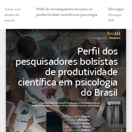
Perfil de investigadores becarios en
Descargar
Volver a los
productividad científica en psicología
detalles del
Descargar
artículo
PDF