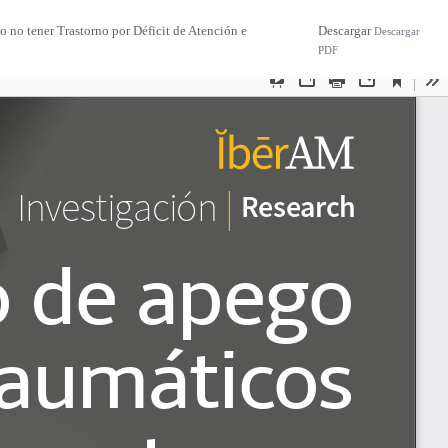
 o no tener Trastorno por Déficit de Atención e
Descargar
Descargar
PDF