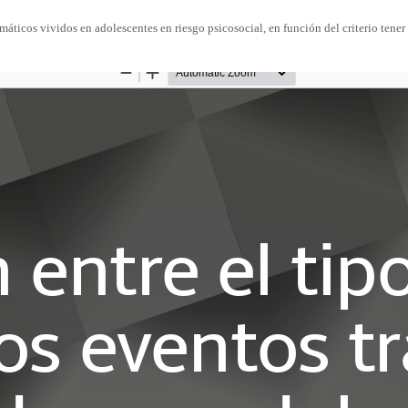
máticos vividos en adolescentes en riesgo psicosocial, en función del criterio tener