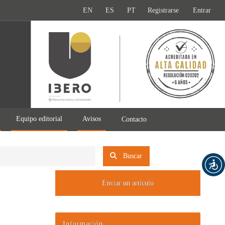
EN
ES
PT
Registrarse
Entrar
Equipo editorial
Avisos
Contacto
Buscar
Enviar un artículo
Información