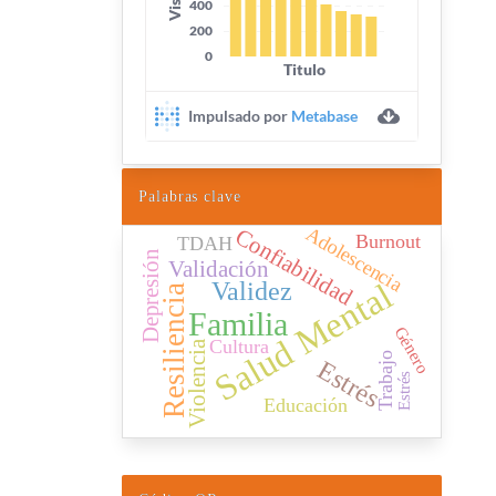
Palabras clave
Confiabilidad
Adolescencia
Burnout
TDAH
Depresión
Validación
Salud Mental
Validez
Resiliencia
Familia
Género
Cultura
Violencia
Trabajo
Estrés
Estrés
Educación