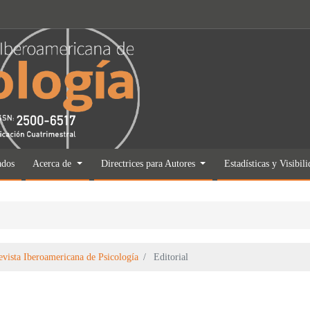
ados
Acerca de
Directrices para Autores
Estadísticas y Visibil
evista Iberoamericana de Psicología
Editorial