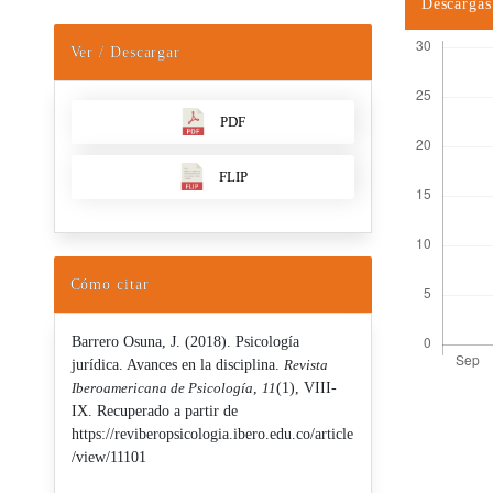
Descargas
Ver / Descargar
PDF
FLIP
Cómo citar
Barrero Osuna, J. (2018). Psicología
jurídica. Avances en la disciplina.
Revista
Iberoamericana de Psicología
,
11
(1), VIII-
IX. Recuperado a partir de
Detalles d
https://reviberopsicologia.ibero.edu.co/article
/view/11101