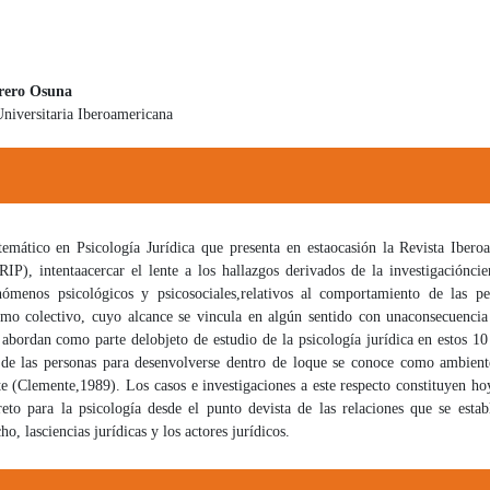
rero Osuna
niversitaria Iberoamericana
 principal del artículo
emático en Psicología Jurídica que presenta en esta
ocasión la Revista Ibero
RIP), intenta
acercar el lente a los hallazgos derivados de la investigación
cie
enómenos psicológicos y psicosociales,
relativos al comportamiento de las pe
mo colectivo, cuyo alcance se vincula en algún sentido con una
consecuencia
e abordan como parte del
objeto de estudio de la psicología jurídica en estos 10 
 de las personas para desenvolverse dentro de lo
que se conoce como ambient
te (Clemente,
1989). Los casos e investigaciones a este respecto constituyen ho
reto para la psicología desde el punto de
vista de las relaciones que se esta
ho, las
ciencias jurídicas y los actores jurídicos.