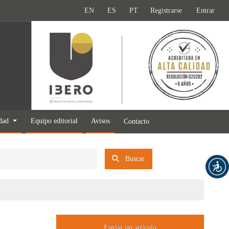
EN
ES
PT
Registrarse
Entrar
idad
Equipo editorial
Avisos
Contacto
Buscar
Enviar un artículo