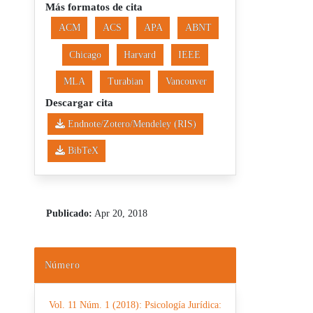
Más formatos de cita
ACM
ACS
APA
ABNT
Chicago
Harvard
IEEE
MLA
Turabian
Vancouver
Descargar cita
Endnote/Zotero/Mendeley (RIS)
BibTeX
Publicado:
Apr 20, 2018
Número
Vol. 11 Núm. 1 (2018): Psicología Jurídica: