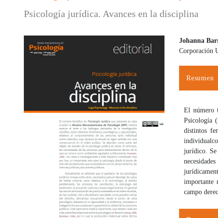
Psicología jurídica. Avances en la disciplina
Johanna Bar
Corporación U
Barra lateral del artículo
Contenido
Resumen
El número t
Psicología (
distintos f
individual
co
jurídico. S
necesidades
jurídicamen
importante 
campo derec