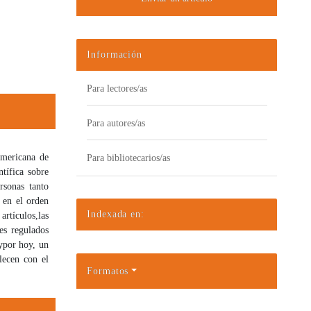
Información
Para lectores/as
Para autores/as
americana de
Para bibliotecarios/as
ntífica sobre
rsonas tanto
 en el orden
Indexada en:
artículos,
las
es regulados
y
por hoy, un
blecen con el
Formatos