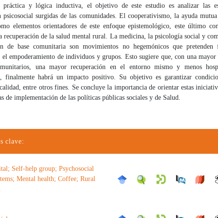
práctica y lógica inductiva, el objetivo de este estudio es analizar las es
n psicosocial surgidas de las comunidades. El cooperativismo, la ayuda mutua 
mo elementos orientadores de este enfoque epistemológico, este último c
la recuperación de la salud mental rural. La medicina, la psicología social y com
ión de base comunitaria son movimientos no hegemónicos que pretenden f
 el empoderamiento de individuos y grupos. Esto sugiere que, con una mayor 
comunitarios, una mayor recuperación en el entorno mismo y menos hospit
as, finalmente habrá un impacto positivo. Su objetivo es garantizar condici
calidad, entre otros fines. Se concluye la importancia de orientar estas iniciati
s de implementación de las políticas públicas sociales y de Salud.
s clave:
tal; Self-help group; Psychosocial
stems; Mental health; Coffee; Rural
.