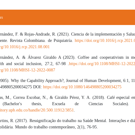
as
nández, F. & Rojas-Andrade, R. (2021). Ciencia de la implementación y Salu
ente. Revista Colombiana. de Psiquiatría.
https://doi.org/10.1016/j.rcp.2021
org/10.1016/j.rcp.2021.08.001
rnández, A. & Álvarez Giraldo A (2023). Coffee and cooperativism in men
th and social inclusion, 27:2, 67-98 .
https://doi.org/10.1108/MHSI-12-202
.org/10.1108/MHSI-12-2022-0087
(2005). Why the Capability Approach?, Journal of Human Development, 6:1, 1
6498805200034275 DOI:
https://doi.org/10.1080/146498805200034275
as, M., Correa Escobar, N., & Giraldo Pérez, Y. A. (2018). Café especial e
(Bachelor's thesis, Escuela de Ciencias Sociales). A
sitory.upb.edu.co/handle/20.500.11912/3851
.
tins, R. (2017). Ressignificação do trabalho na Saúde Mental. Interações e di
lidária. Mundo do trabalho contemporâneo, 2(1), 76-95.