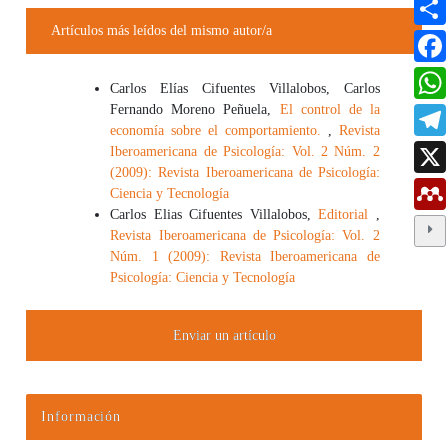
Detalles del artículo
Artículos más leídos del mismo autor/a
Carlos Elías Cifuentes Villalobos, Carlos
Fernando Moreno Peñuela,
El control de la
economía sobre el comportamiento.
,
Revista
Iberoamericana de Psicología: Vol. 2 Núm. 2
(2009): Revista Iberoamericana de Psicología:
Ciencia y Tecnología
Carlos Elias Cifuentes Villalobos,
Editorial
,
Revista Iberoamericana de Psicología: Vol. 2
Núm. 1 (2009): Revista Iberoamericana de
Psicología: Ciencia y Tecnología
Enviar un artículo
Información