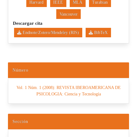
Harvard
IEEE
MLA
Turabian
Vancouver
Descargar cita
Endnote/Zotero/Mendeley (RIS)
BibTeX
Número
Vol. 1 Núm. 1 (2008): REVISTA IBEROAMERICANA DE
PSICOLOGIA: Ciencia y Tecnología
Sección