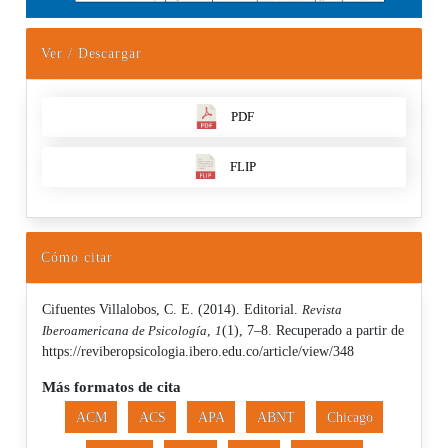
Ver / Descargar
PDF
FLIP
Cómo citar
Cifuentes Villalobos, C. E. (2014). Editorial.
Revista
Iberoamericana de Psicología
,
1
(1), 7–8. Recuperado a partir de
https://reviberopsicologia.ibero.edu.co/article/view/348
Más formatos de cita
ACM
ACS
APA
ABNT
Chicago