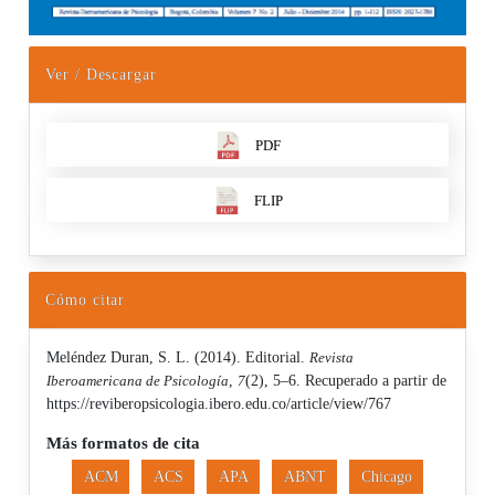
Ver / Descargar
PDF
FLIP
Cómo citar
Meléndez Duran, S. L. (2014). Editorial.
Revista
Iberoamericana de Psicología
,
7
(2), 5–6. Recuperado a partir de
https://reviberopsicologia.ibero.edu.co/article/view/767
Más formatos de cita
ACM
ACS
APA
ABNT
Chicago