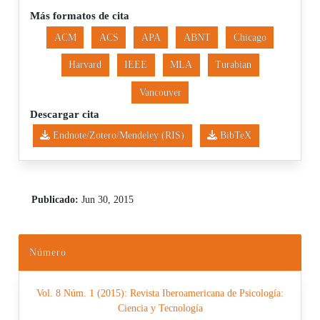
Más formatos de cita
ACM
ACS
APA
ABNT
Chicago
Harvard
IEEE
MLA
Turabian
Vancouver
Descargar cita
Endnote/Zotero/Mendeley (RIS)
BibTeX
Publicado:
Jun 30, 2015
Número
Vol. 8 Núm. 1 (2015): Revista Iberoamericana de Psicología:
Ciencia y Tecnología