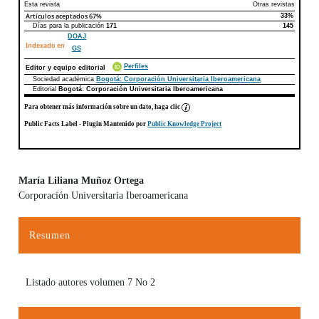
Esta revista
Otras revistas
Artículos aceptados
67%
33%
Días para la publicación
171
145
DOAJ
Indexado en
GS
Perfiles
Editor y equipo editorial
Sociedad académica
Bogotá: Corporación Universitaria Iberoamericana
Editorial
Bogotá: Corporación Universitaria Iberoamericana
Para obtener más información sobre un dato, haga clic
Public Facts Label
- Plugin Mantenido por
Public Knowledge Project
María Liliana Muñoz Ortega
Corporación Universitaria Iberoamericana
Contenido principal del artículo
Resumen
Listado autores volumen 7 No 2