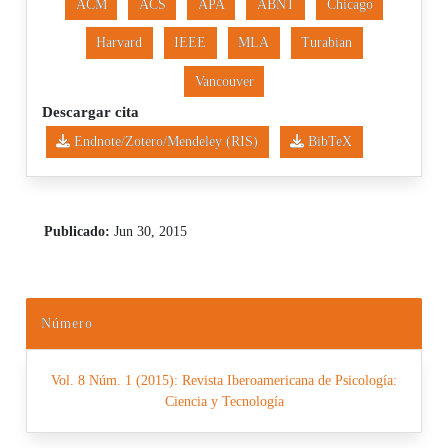
ACM
ACS
APA
ABNT
Chicago
Harvard
IEEE
MLA
Turabian
Vancouver
Descargar cita
Endnote/Zotero/Mendeley (RIS)
BibTeX
Publicado:
Jun 30, 2015
Número
Vol. 8 Núm. 1 (2015): Revista Iberoamericana de Psicología:
Ciencia y Tecnología