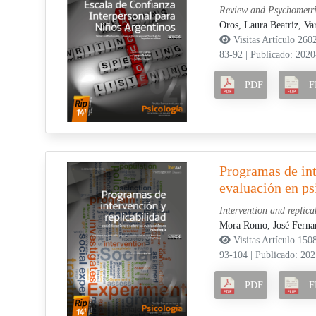
Review and Psychometric
Oros, Laura Beatriz,
Va
Visitas Artículo 260
83-92
|
Publicado: 2020
PDF
F
Programas de int
evaluación en ps
Intervention and replica
Mora Romo, José Ferna
Visitas Artículo 150
93-104
|
Publicado: 20
PDF
F