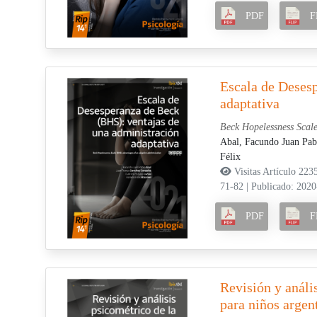
PDF
F
Escala de Deses
adaptativa
Beck Hopelessness Scale
Abal, Facundo Juan Pa
Félix
Visitas Artículo 223
71-82
|
Publicado: 2020
PDF
F
Revisión y análi
para niños argen