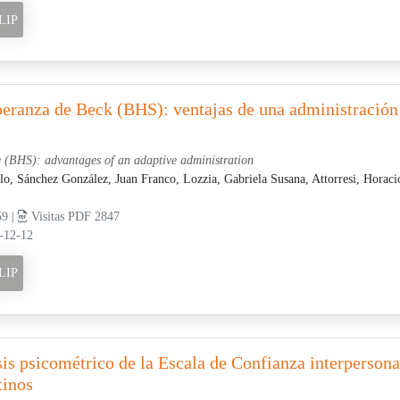
LIP
peranza de Beck (BHS): ventajas de una administración
 (BHS): advantages of an adaptive administration
blo,
Sánchez González, Juan Franco,
Lozzia, Gabriela Susana,
Attorresi, Horaci
59 |
Visitas PDF 2847
-12-12
LIP
sis psicométrico de la Escala de Confianza interpersona
tinos