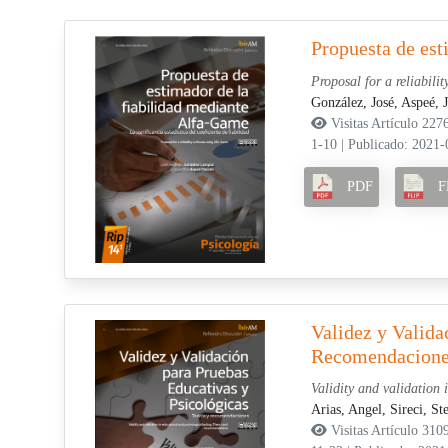
Propuesta de est
Proposal for a reliabili
González, José,
Aspeé, 
Visitas Artículo 227
1-10
|
Publicado: 2021-
PDF
F
Validez y Valida
Recomendacion
Validity and validation
Arias, Angel,
Sireci, St
Visitas Artículo 310