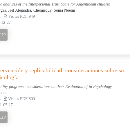
 analyses of the Interpersonal Trust Scale for Argentinean children
rgas, Jael Alejandra,
Chemisquy, Sonia Noemí
2 |
Visitas PDF 949
-12-27
LIP
ervención y replicabilidad: consideraciones sobre su
icología
bility programs: considerations on their Evaluation of in Psychology
ndo
8 |
Visitas PDF 800
21-05-17
LIP