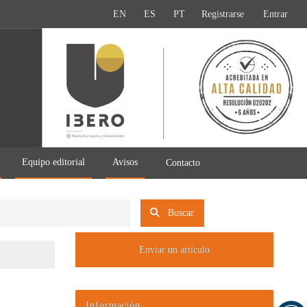
EN
ES
PT
Registrarse
Entrar
Equipo editorial
Avisos
Contacto
Buscar
Enviar un artículo
Información