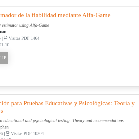
imador de la fiabilidad mediante Alfa-Game
ty estimator using Alfa-Game
Juan
6 |
Visitas PDF 1464
01-10
LIP
ción para Pruebas Educativas y Psicológicas: Teoría y
es
 in educational and psychological testing: Theory and recommendations
ephen
96 |
Visitas PDF 10204