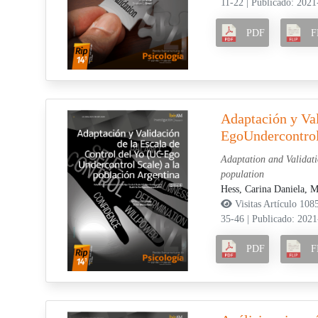
11-22
|
Publicado: 2021
PDF
F
Adaptación y Val
EgoUndercontrol 
Adaptation and Validati
population
Hess, Carina Daniela,
M
Visitas Artículo 108
35-46
|
Publicado: 2021
PDF
F