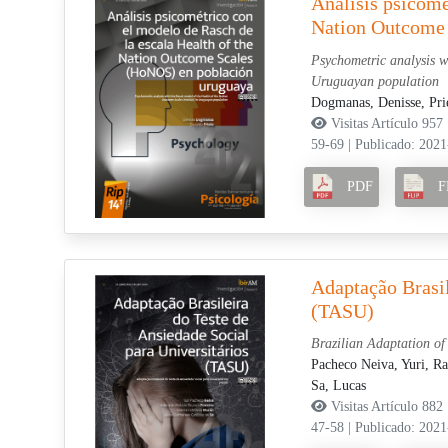
Análisis psicomé
Nation Outcome 
Psychometric analysis w
Uruguayan population
Dogmanas, Denisse,
Pri
Visitas Artículo 957
59-69
|
Publicado: 2021
PDF
F
Adaptação Brasil
(TASU)
Brazilian Adaptation of 
Pacheco Neiva, Yuri,
Ra
Sa, Lucas
Visitas Artículo 882
47-58
|
Publicado: 2021