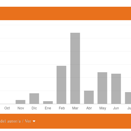
 del autor/a
/ Ver
el artículo