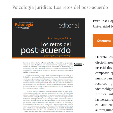
Psicología jurídica: Los retos del post-acuerdo
Ever José Ló
Universidad 
Barra lateral del artículo
Contenido
Resumen
Durante los
disciplinare
necesidades 
campos
de a
nuestro país
recursos p
victimológic
Jurídica, e
las herramie
en ambient
autorregulac