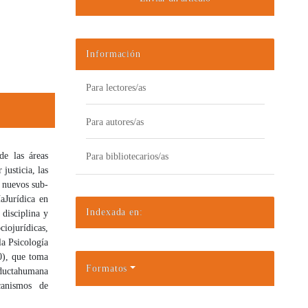
Información
Para lectores/as
Para autores/as
de las áreas
Para bibliotecarios/as
 justicia, las
e nuevos sub-
ía
Jurídica en
Indexada en:
a disciplina y
ciojurídicas,
a Psicología
10), que toma
Formatos
ducta
humana
canismos de