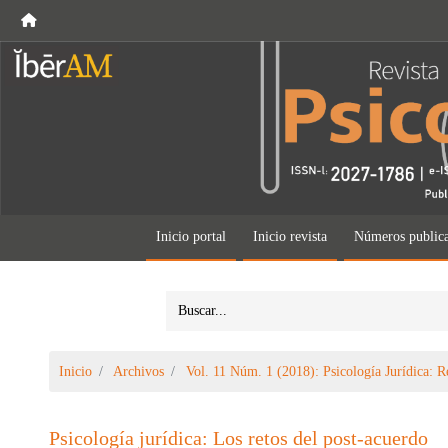
Inicio portal
Inicio revista
Números public
Inicio
Archivos
Vol. 11 Núm. 1 (2018): Psicología Jurídica: R
Psicología jurídica: Los retos del post-acuerdo