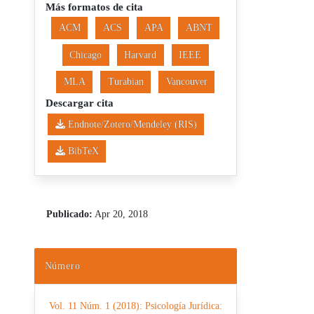
Más formatos de cita
ACM
ACS
APA
ABNT
Chicago
Harvard
IEEE
MLA
Turabian
Vancouver
Descargar cita
Endnote/Zotero/Mendeley (RIS)
BibTeX
Publicado:
Apr 20, 2018
Número
Vol. 11 Núm. 1 (2018): Psicología Jurídica: