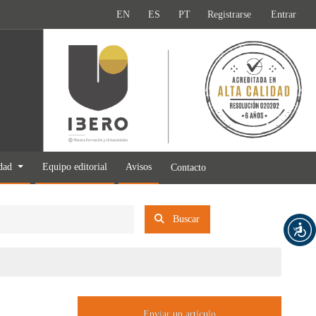
EN
ES
PT
Registrarse
Entrar
idad
Equipo editorial
Avisos
Contacto
Buscar
Enviar un artículo