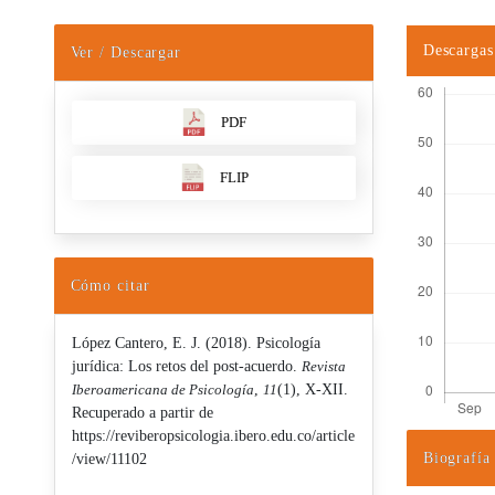
Descargas
Ver / Descargar
PDF
FLIP
Cómo citar
López Cantero, E. J. (2018). Psicología
jurídica: Los retos del post-acuerdo.
Revista
Iberoamericana de Psicología
,
11
(1), X-XII.
Recuperado a partir de
https://reviberopsicologia.ibero.edu.co/article
Biografía
/view/11102
Detalles d