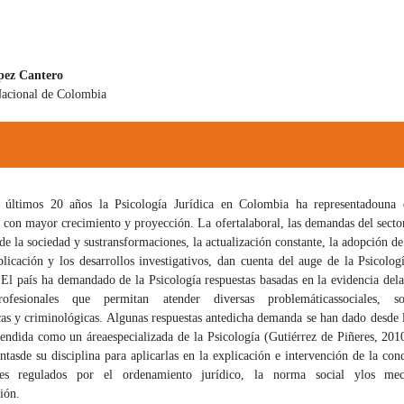
pez Cantero
Nacional de Colombia
 principal del artículo
 últimos 20 años la Psicología Jurídica en Colombia ha representado
una 
s con mayor crecimiento y proyección. La oferta
laboral, las demandas del sector
de la sociedad y sus
transformaciones, la actualización constante, la adopción d
plicación y los desarrollos investigativos, dan cuenta del auge de la Psicolog
.
El país ha demandado de la Psicología respuestas basadas en la evidencia de
l
rofesionales que permitan atender diversas problemáticas
sociales, so
as y criminológicas. Algunas respuestas ante
dicha demanda se han dado desde l
ntendida como un área
especializada de la Psicología (Gutiérrez de Piñeres, 20
ntas
de su disciplina para aplicarlas en la explicación e intervención de la con
es regulados por el ordenamiento jurídico, la norma social y
los me
ión.