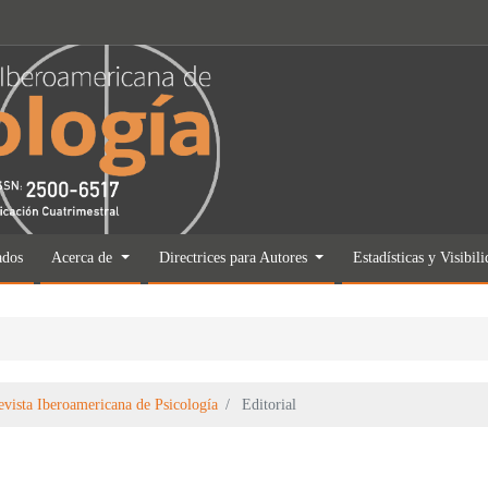
ados
Acerca de
Directrices para Autores
Estadísticas y Visibil
evista Iberoamericana de Psicología
Editorial