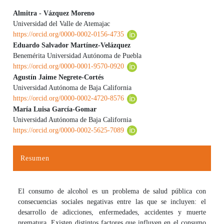
Almitra - Vázquez Moreno
Universidad del Valle de Atemajac
Contenido principal del artículo
https://orcid.org/0000-0002-0156-4735
Eduardo Salvador Martínez-Velázquez
Benemérita Universidad Autónoma de Puebla
https://orcid.org/0000-0001-9570-0920
Agustín Jaime Negrete-Cortés
Universidad Autónoma de Baja California
https://orcid.org/0000-0002-4720-8576
María Luisa García-Gomar
Universidad Autónoma de Baja California
https://orcid.org/0000-0002-5625-7089
Resumen
El consumo de alcohol es un problema de salud pública con
consecuencias sociales negativas entre las que se incluyen: el
desarrollo de adicciones, enfermedades, accidentes y muerte
prematura. Existen distintos factores que influyen en el consumo