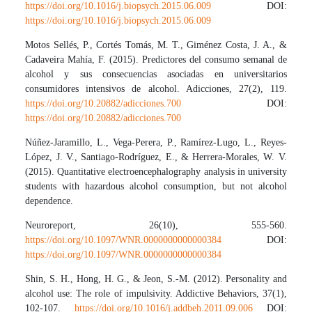
https://doi.org/10.1016/j.biopsych.2015.06.009
DOI:
https://doi.org/10.1016/j.biopsych.2015.06.009
Motos Sellés, P., Cortés Tomás, M. T., Giménez Costa, J. A., &
Cadaveira Mahía, F. (2015). Predictores del consumo semanal de
alcohol y sus consecuencias asociadas en universitarios
consumidores intensivos de alcohol. Adicciones, 27(2), 119.
https://doi.org/10.20882/adicciones.700
DOI:
https://doi.org/10.20882/adicciones.700
Núñez-Jaramillo, L., Vega-Perera, P., Ramírez-Lugo, L., Reyes-
López, J. V., Santiago-Rodríguez, E., & Herrera-Morales, W. V.
(2015). Quantitative electroencephalography analysis in university
students with hazardous alcohol consumption, but not alcohol
dependence.
Neuroreport, 26(10), 555-560.
https://doi.org/10.1097/WNR.0000000000000384
DOI:
https://doi.org/10.1097/WNR.0000000000000384
Shin, S. H., Hong, H. G., & Jeon, S.-M. (2012). Personality and
alcohol use: The role of impulsivity. Addictive Behaviors, 37(1),
102-107.
https://doi.org/10.1016/j.addbeh.2011.09.006
DOI: