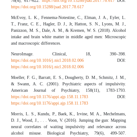
78(4), 617-622.
https://doi.org/10.15288/jsad.2017.78.617
DOI:
https://doi.org/10.15288/jsad.2017.78.617
McEvoy, L. K., Fennema-Notestine, C., Elman, J. A., Eyler, L.
T., Franz, C. E., Hagler, D. J., Jr, Hatton, S. N., Lyons, M. J.,
Panizzon, M. S., Dale, A. M., & Kremen, W. S. (2018). Alcohol
intake and brain white matter in middle aged men: Microscopic
and macroscopic differences.
NeuroImage. Clinical, 18, 390–398.
https://doi.org/10.1016/j.nicl.2018.02.006
DOI:
https://doi.org/10.1016/j.nicl.2018.02.006
Moeller, F. G., Barratt, E. S., Dougherty, D. M., Schmitz, J. M.,
& Swann, A. C. (2001). Psychiatric aspects of impulsivity.
American Journal of Psychiatry, 158(11), 1783-1793.
https://doi.org/10.1176/appi.ajp.158.11.1783
DOI:
https://doi.org/10.1176/appi.ajp.158.11.1783
Morris, L. S., Kundu, P., Baek, K., Irvine, M. A., Mechelmans,
D. J., Wood, J., . . . Voon, V. (2016). Jumping the gun: Mapping
neural correlates of waiting impulsivity and relevance across
alcohol misuse. Biological Psychiatry, 79(6), 499-507.