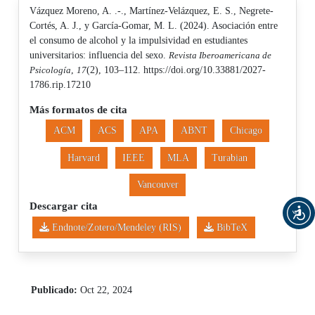
Vázquez Moreno, A. .-., Martínez-Velázquez, E. S., Negrete-
Cortés, A. J., y García-Gomar, M. L. (2024). Asociación entre
el consumo de alcohol y la impulsividad en estudiantes
universitarios: influencia del sexo.
Revista Iberoamericana de
Psicología
,
17
(2), 103–112. https://doi.org/10.33881/2027-
1786.rip.17210
Más formatos de cita
ACM
ACS
APA
ABNT
Chicago
Harvard
IEEE
MLA
Turabian
Vancouver
Descargar cita
Endnote/Zotero/Mendeley (RIS)
BibTeX
Publicado:
Oct 22, 2024