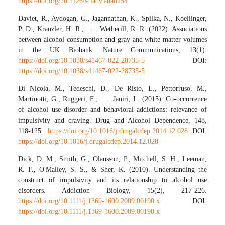
https://doi.org/10.1126/sciadv.aba0154
Daviet, R., Aydogan, G., Jagannathan, K., Spilka, N., Koellinger,
P. D., Kranzler, H. R., . . . Wetherill, R. R. (2022). Associations
between alcohol consumption and gray and white matter volumes
in the UK Biobank. Nature Communications, 13(1).
https://doi.org/10.1038/s41467-022-28735-5
DOI:
https://doi.org/10.1038/s41467-022-28735-5
Di Nicola, M., Tedeschi, D., De Risio, L., Pettorruso, M.,
Martinotti, G., Ruggeri, F., . . . Janiri, L. (2015). Co-occurrence
of alcohol use disorder and behavioral addictions: relevance of
impulsivity and craving. Drug and Alcohol Dependence, 148,
118-125.
https://doi.org/10.1016/j.drugalcdep.2014.12.028
DOI:
https://doi.org/10.1016/j.drugalcdep.2014.12.028
Dick, D. M., Smith, G., Olausson, P., Mitchell, S. H., Leeman,
R. F., O'Malley, S. S., & Sher, K. (2010). Understanding the
construct of impulsivity and its relationship to alcohol use
disorders. Addiction Biology, 15(2), 217-226.
https://doi.org/10.1111/j.1369-1600.2009.00190.x
DOI:
https://doi.org/10.1111/j.1369-1600.2009.00190.x