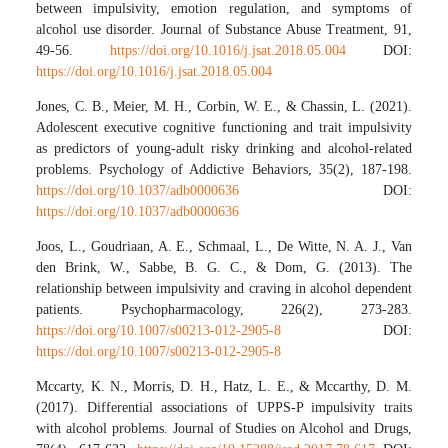
between impulsivity, emotion regulation, and symptoms of
alcohol use disorder. Journal of Substance Abuse Treatment, 91,
49-56.
https://doi.org/10.1016/j.jsat.2018.05.004
DOI:
https://doi.org/10.1016/j.jsat.2018.05.004
Jones, C. B., Meier, M. H., Corbin, W. E., & Chassin, L. (2021).
Adolescent executive cognitive functioning and trait impulsivity
as predictors of young-adult risky drinking and alcohol-related
problems. Psychology of Addictive Behaviors, 35(2), 187-198.
https://doi.org/10.1037/adb0000636
DOI:
https://doi.org/10.1037/adb0000636
Joos, L., Goudriaan, A. E., Schmaal, L., De Witte, N. A. J., Van
den Brink, W., Sabbe, B. G. C., & Dom, G. (2013). The
relationship between impulsivity and craving in alcohol dependent
patients. Psychopharmacology, 226(2), 273-283.
https://doi.org/10.1007/s00213-012-2905-8
DOI:
https://doi.org/10.1007/s00213-012-2905-8
Mccarty, K. N., Morris, D. H., Hatz, L. E., & Mccarthy, D. M.
(2017). Differential associations of UPPS-P impulsivity traits
with alcohol problems. Journal of Studies on Alcohol and Drugs,