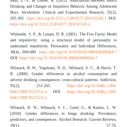
Mun, E.-Y., & Loeber, R. (2011). Associations Between Heavy
Drinking and Changes in Impulsive Behavior Among Adolescent
Boys. Alcoholism: Clinical and Experimental Research, 35(2),
295-303.
https://doi.org/10.1111/j.1530-0277.2010.01345.x
DOI:
https://doi.org/10.1111/j.1530-0277.2010.01345.x
Whiteside, S. P., & Lynam, D. R. (2001). The Five Factor Model
and impulsivity: using a structural model of personality to
understand impulsivity. Personality and Individual Differences,
30(4), 669-689.
https://doi.org/10.1016/S0191-8869(00)00064-7
DOI:
https://doi.org/10.1016/S0191-8869(00)00064-7
Wilsnack, R. W., Vogeltanz, N. D., Wilsnack, S. C., & Harris, T.
R. (2000). Gender differences in alcohol consumption and
adverse drinking consequences: cross-cultural patterns. Addiction,
95(2), 251-265.
https://doi.org/10.1046/j.1360-
0443.2000.95225112.x
DOI:
https://doi.org/10.1046/j.1360-
0443.2000.95225112.x
Wilsnack, R. W., Wilsnack, S. C., Gmel, G., & Kantor, L. W.
(2018). Gender differences in binge drinking: Prevalence,
predictors, and consequences. Alcohol Research: Current Reviews,
39(1), 57-76.