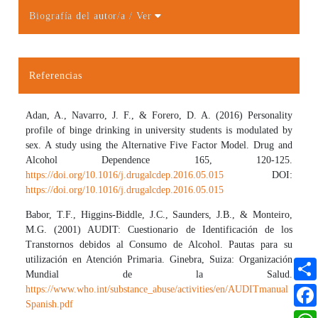
Biografía del autor/a
/ Ver
Detalles del artículo
Referencias
Adan, A., Navarro, J. F., & Forero, D. A. (2016) Personality
profile of binge drinking in university students is modulated by
sex. A study using the Alternative Five Factor Model. Drug and
Alcohol Dependence 165, 120-125.
https://doi.org/10.1016/j.drugalcdep.2016.05.015
DOI:
https://doi.org/10.1016/j.drugalcdep.2016.05.015
Babor, T.F., Higgins-Biddle, J.C., Saunders, J.B., & Monteiro,
M.G. (2001) AUDIT: Cuestionario de Identificación de los
Transtornos debidos al Consumo de Alcohol. Pautas para su
utilización en Atención Primaria. Ginebra, Suiza: Organización
Mundial de la Salud.
https://www.who.int/substance_abuse/activities/en/AUDITmanual
Spanish.pdf