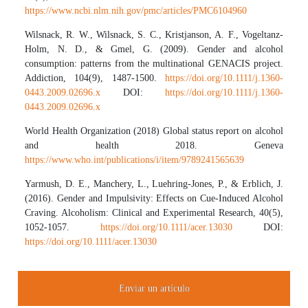
https://www.ncbi.nlm.nih.gov/pmc/articles/PMC6104960
Wilsnack, R. W., Wilsnack, S. C., Kristjanson, A. F., Vogeltanz-
Holm, N. D., & Gmel, G. (2009). Gender and alcohol
consumption: patterns from the multinational GENACIS project.
Addiction, 104(9), 1487-1500.
https://doi.org/10.1111/j.1360-
0443.2009.02696.x
DOI:
https://doi.org/10.1111/j.1360-
0443.2009.02696.x
World Health Organization (2018) Global status report on alcohol
and health 2018. Geneva
https://www.who.int/publications/i/item/9789241565639
Yarmush, D. E., Manchery, L., Luehring-Jones, P., & Erblich, J.
(2016). Gender and Impulsivity: Effects on Cue-Induced Alcohol
Craving. Alcoholism: Clinical and Experimental Research, 40(5),
1052-1057.
https://doi.org/10.1111/acer.13030
DOI:
https://doi.org/10.1111/acer.13030
Enviar un artículo