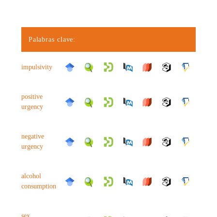
Palabras clave:
impulsivity
positive
urgency
negative
urgency
alcohol
consumption
sex