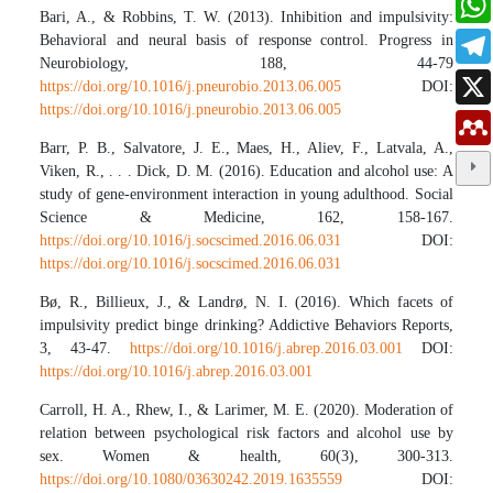
Bari, A., & Robbins, T. W. (2013). Inhibition and impulsivity:
Behavioral and neural basis of response control. Progress in
Neurobiology, 188, 44-79
https://doi.org/10.1016/j.pneurobio.2013.06.005
DOI:
https://doi.org/10.1016/j.pneurobio.2013.06.005
Barr, P. B., Salvatore, J. E., Maes, H., Aliev, F., Latvala, A.,
Viken, R., . . . Dick, D. M. (2016). Education and alcohol use: A
study of gene-environment interaction in young adulthood. Social
Science & Medicine, 162, 158-167.
https://doi.org/10.1016/j.socscimed.2016.06.031
DOI:
https://doi.org/10.1016/j.socscimed.2016.06.031
Bø, R., Billieux, J., & Landrø, N. I. (2016). Which facets of
impulsivity predict binge drinking? Addictive Behaviors Reports,
3, 43-47.
https://doi.org/10.1016/j.abrep.2016.03.001
DOI:
https://doi.org/10.1016/j.abrep.2016.03.001
Carroll, H. A., Rhew, I., & Larimer, M. E. (2020). Moderation of
relation between psychological risk factors and alcohol use by
sex. Women & health, 60(3), 300-313.
https://doi.org/10.1080/03630242.2019.1635559
DOI: