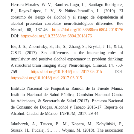
Herrera-Morales, W. V., Ramírez-Lugo, L., Santiago-Rodríguez,
E., Reyes-López, J. V., & Núñez-Jaramillo, L. (2019). El
consumo de riesgo de alcohol y el riesgo de dependencia al
alcohol presentan correlatos neurofisiológicos diferentes. Rev
Neurol, 68, 137-46.
https://doi.org/10.33588/rn.6804.2018176
DOI:
https://doi.org/10.33588/rn.6804.2018176
Ide, J. S., Zhornitsky, S., Hu, S., Zhang, S., Krystal, J. H., & Li,
C.S.R. (2017). Sex differences in the interacting roles of
impulsivity and positive alcohol expectancy in problem drinking:
A structural brain imaging study. NeuroImage. Clinical, 14, 750-
759.
https://doi.org/10.1016/j.nicl.2017.03.015
DOI:
https://doi.org/10.1016/j.nicl.2017.03.015
Instituto Nacional de Psiquiatría Ramón de la Fuente Muñiz,
Instituto Nacional de Salud Pública, Comisión Nacional Contra
las Adicciones, & Secretaría de Salud (2017). Encuesta Nacional
de Consumo de Drogas, Alcohol y Tabaco 2016-17: Reporte de
Alcohol. Ciudad de México: INPRFM, 2017: 29-44.
Jakubczyk, A., Trucco, E. M., Kopera, M., Kobyliński, P.,
Suszek, H., Fudalej, S., . . . Wojnar, M. (2018). The association