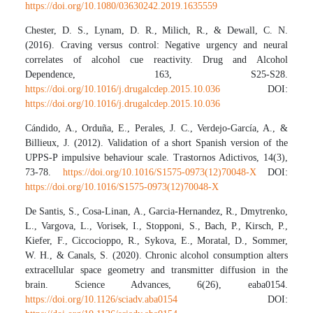
https://doi.org/10.1080/03630242.2019.1635559
Chester, D. S., Lynam, D. R., Milich, R., & Dewall, C. N.
(2016). Craving versus control: Negative urgency and neural
correlates of alcohol cue reactivity. Drug and Alcohol
Dependence, 163, S25-S28.
https://doi.org/10.1016/j.drugalcdep.2015.10.036
DOI:
https://doi.org/10.1016/j.drugalcdep.2015.10.036
Cándido, A., Orduña, E., Perales, J. C., Verdejo-García, A., &
Billieux, J. (2012). Validation of a short Spanish version of the
UPPS-P impulsive behaviour scale. Trastornos Adictivos, 14(3),
73-78.
https://doi.org/10.1016/S1575-0973(12)70048-X
DOI:
https://doi.org/10.1016/S1575-0973(12)70048-X
De Santis, S., Cosa-Linan, A., Garcia-Hernandez, R., Dmytrenko,
L., Vargova, L., Vorisek, I., Stopponi, S., Bach, P., Kirsch, P.,
Kiefer, F., Ciccocioppo, R., Sykova, E., Moratal, D., Sommer,
W. H., & Canals, S. (2020). Chronic alcohol consumption alters
extracellular space geometry and transmitter diffusion in the
brain. Science Advances, 6(26), eaba0154.
https://doi.org/10.1126/sciadv.aba0154
DOI: