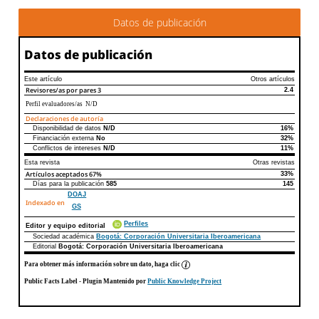
Datos de publicación
Datos de publicación
Este artículo
Otros artículos
Revisores/as por pares
3
2.4
Perfil evaluadores/as N/D
Declaraciones de autoría
Disponibilidad de datos
N/D
16%
Declaraciones de autoría
Este artículo
Otros artículos
Financiación externa
No
32%
Conflictos de intereses
N/D
11%
Esta revista
Otras revistas
Artículos aceptados
67%
33%
Días para la publicación
585
145
DOAJ
Indexado en
GS
Perfiles
Editor y equipo editorial
Sociedad académica
Bogotá: Corporación Universitaria Iberoamericana
Editorial
Bogotá: Corporación Universitaria Iberoamericana
Para obtener más información sobre un dato, haga clic
Public Facts Label
- Plugin Mantenido por
Public Knowledge Project