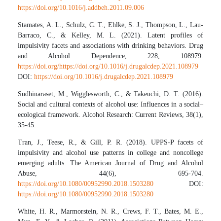
https://doi.org/10.1016/j.addbeh.2011.09.006
Stamates, A. L., Schulz, C. T., Ehlke, S. J., Thompson, L., Lau-
Barraco, C., & Kelley, M. L. (2021). Latent profiles of
impulsivity facets and associations with drinking behaviors. Drug
and Alcohol Dependence, 228, 108979.
https://doi.org/https://doi.org/10.1016/j.drugalcdep.2021.108979
DOI:
https://doi.org/10.1016/j.drugalcdep.2021.108979
Sudhinaraset, M., Wigglesworth, C., & Takeuchi, D. T. (2016).
Social and cultural contexts of alcohol use: Influences in a social–
ecological framework. Alcohol Research: Current Reviews, 38(1),
35-45.
Tran, J., Teese, R., & Gill, P. R. (2018). UPPS-P facets of
impulsivity and alcohol use patterns in college and noncollege
emerging adults. The American Journal of Drug and Alcohol
Abuse, 44(6), 695-704.
https://doi.org/10.1080/00952990.2018.1503280
DOI:
https://doi.org/10.1080/00952990.2018.1503280
White, H. R., Marmorstein, N. R., Crews, F. T., Bates, M. E.,