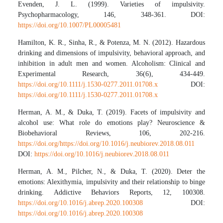
Evenden, J. L. (1999). Varieties of impulsivity.
Psychopharmacology, 146, 348-361. DOI:
https://doi.org/10.1007/PL00005481
Hamilton, K. R., Sinha, R., & Potenza, M. N. (2012). Hazardous
drinking and dimensions of impulsivity, behavioral approach, and
inhibition in adult men and women. Alcoholism: Clinical and
Experimental Research, 36(6), 434-449.
https://doi.org/10.1111/j.1530-0277.2011.01708.x
DOI:
https://doi.org/10.1111/j.1530-0277.2011.01708.x
Herman, A. M., & Duka, T. (2019). Facets of impulsivity and
alcohol use: What role do emotions play? Neuroscience &
Biobehavioral Reviews, 106, 202-216.
https://doi.org/https://doi.org/10.1016/j.neubiorev.2018.08.011
DOI:
https://doi.org/10.1016/j.neubiorev.2018.08.011
Herman, A. M., Pilcher, N., & Duka, T. (2020). Deter the
emotions: Alexithymia, impulsivity and their relationship to binge
drinking. Addictive Behaviors Reports, 12, 100308.
https://doi.org/10.1016/j.abrep.2020.100308
DOI:
https://doi.org/10.1016/j.abrep.2020.100308