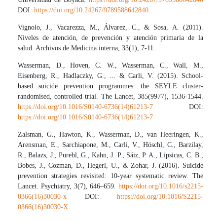
DOI:
https://doi.org/10.24267/9789588642840
Vignolo, J., Vacarezza, M., Álvarez, C., & Sosa, A. (2011).
Niveles de atención, de prevención y atención primaria de la
salud. Archivos de Medicina interna, 33(1), 7-11.
Wasserman, D., Hoven, C. W., Wasserman, C., Wall, M.,
Eisenberg, R., Hadlaczky, G., ... & Carli, V. (2015). School-
based suicide prevention programmes: the SEYLE cluster-
randomised, controlled trial. The Lancet, 385(9977), 1536-1544.
https://doi.org/10.1016/S0140-6736(14)61213-7
DOI:
https://doi.org/10.1016/S0140-6736(14)61213-7
Zalsman, G., Hawton, K., Wasserman, D., van Heeringen, K.,
Arensman, E., Sarchiapone, M., Carli, V., Höschl, C., Barzilay,
R., Balazs, J., Purebl, G., Kahn, J. P., Sáiz, P. A., Lipsicas, C. B.,
Bobes, J., Cozman, D., Hegerl, U., & Zohar, J. (2016). Suicide
prevention strategies revisited: 10-year systematic review. The
Lancet. Psychiatry, 3(7), 646–659.
https://doi.org/10.1016/s2215-
0366(16)30030-x
DOI:
https://doi.org/10.1016/S2215-
0366(16)30030-X