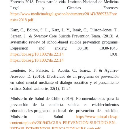
Forensis 2018. Datos para la vida. Instituto Nacional de Medicina
Legal y Ciencias Forenses.
https://www.medicinalegal.gov.co/documents/20143/386932/Fore
nsis+2018.pdf
Katz, C., Bolton, S. L., Katz, L. Y., Isaak, C., Tilston‐Jones, T.,
Sareen, J., & Swampy Cree Suicide Prevention Team. (2013). A
systematic review of school‐based suicide prevention programs.
Depression and anxiety, 30(10), 1030-1045.
https://doi.org/10.1002/da.22114
DOI:
https://doi.org/10.1002/da.22114
Londoño, N., Palacio, J., Acosta, C., Juárez, F. & Aguirre-
Acevedo, D. (2016). Efectividad de un programa de prevención
en salud mental mediante el diálogo socrático y el pensamiento
crítico. Salud Uninorte, 32(1), 11-24.
Ministerio de Salud de Chile (2019). Recomendaciones para la
prevención de la conducta suicida en establecimientos
educacionales-programa nacional de prevención del suicidio.
Ministerio de Salud.
https://www.minsal.cl/wp-
content/uploads/2019/03/GUIA-PREVENCION-SUICIDIO-EN-
ESTABLECIMIENTOS-EDUCACIONALES-web.pdf