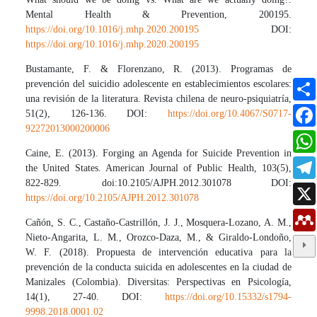
Mental Health & Prevention, 200195.
https://doi.org/10.1016/j.mhp.2020.200195
DOI:
https://doi.org/10.1016/j.mhp.2020.200195
Bustamante, F. & Florenzano, R. (2013). Programas de
prevención del suicidio adolescente en establecimientos escolares:
una revisión de la literatura. Revista chilena de neuro-psiquiatría,
51(2), 126-136. DOI:
https://doi.org/10.4067/S0717-
92272013000200006
Caine, E. (2013). Forging an Agenda for Suicide Prevention in
the United States. American Journal of Public Health, 103(5),
822-829. doi:10.2105/AJPH.2012.301078 DOI:
https://doi.org/10.2105/AJPH.2012.301078
Cañón, S. C., Castaño-Castrillón, J. J., Mosquera-Lozano, A. M.,
Nieto-Angarita, L. M., Orozco-Daza, M., & Giraldo-Londoño,
W. F. (2018). Propuesta de intervención educativa para la
prevención de la conducta suicida en adolescentes en la ciudad de
Manizales (Colombia). Diversitas: Perspectivas en Psicología,
14(1), 27-40. DOI:
https://doi.org/10.15332/s1794-
9998.2018.0001.02