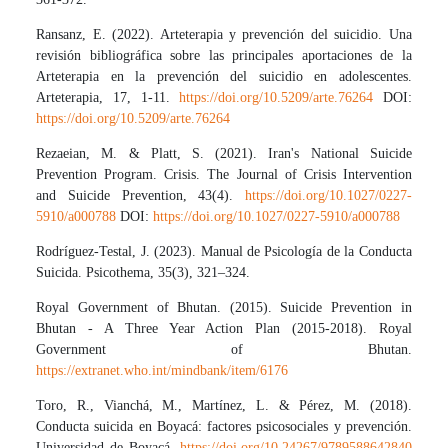
Ransanz, E. (2022). Arteterapia y prevención del suicidio. Una
revisión bibliográfica sobre las principales aportaciones de la
Arteterapia en la prevención del suicidio en adolescentes.
Arteterapia, 17, 1-11.
https://doi.org/10.5209/arte.76264
DOI:
https://doi.org/10.5209/arte.76264
Rezaeian, M. & Platt, S. (2021). Iran's National Suicide
Prevention Program. Crisis. The Journal of Crisis Intervention
and Suicide Prevention, 43(4).
https://doi.org/10.1027/0227-
5910/a000788
DOI:
https://doi.org/10.1027/0227-5910/a000788
Rodríguez-Testal, J. (2023). Manual de Psicología de la Conducta
Suicida. Psicothema, 35(3), 321–324.
Royal Government of Bhutan. (2015). Suicide Prevention in
Bhutan - A Three Year Action Plan (2015-2018). Royal
Government of Bhutan.
https://extranet.who.int/mindbank/item/6176
Toro, R., Vianchá, M., Martínez, L. & Pérez, M. (2018).
Conducta suicida en Boyacá: factores psicosociales y prevención.
Universidad de Boyacá.
https://doi.org/10.24267/9789588642840