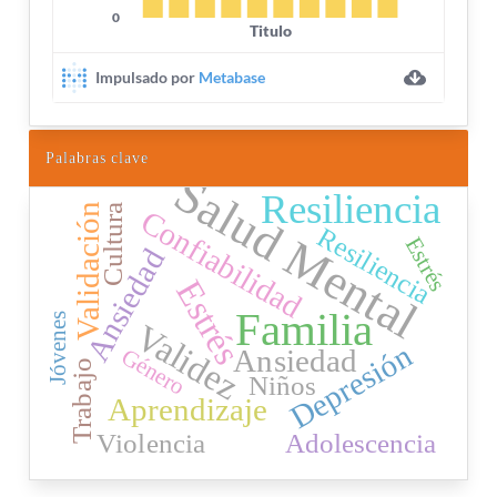
Palabras clave
Salud Mental
Resiliencia
Validación
Cultura
Confiabilidad
Resiliencia
Estrés
Ansiedad
Estrés
Familia
Jóvenes
Validez
Depresión
Ansiedad
Género
Trabajo
Niños
Aprendizaje
Violencia
Adolescencia