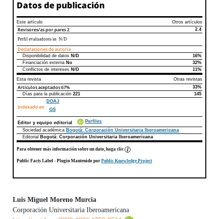
Datos de publicación
Este artículo
Otros artículos
Revisores/as por pares
2
2.4
Perfil evaluadores/as N/D
Declaraciones de autoría
Disponibilidad de datos
N/D
16%
Declaraciones de autoría
Este artículo
Otros artículos
Financiación externa
No
32%
Conflictos de intereses
N/D
11%
Esta revista
Otras revistas
Artículos aceptados
67%
33%
Días para la publicación
221
145
DOAJ
Indexado en
GS
Perfiles
Editor y equipo editorial
Sociedad académica
Bogotá: Corporación Universitaria Iberoamericana
Editorial
Bogotá: Corporación Universitaria Iberoamericana
Para obtener más información sobre un dato, haga clic
Public Facts Label
- Plugin Mantenido por
Public Knowledge Project
Luis Miguel Moreno Murcia
Corporación Universitaria Iberoamericana
Contenido principal del artículo