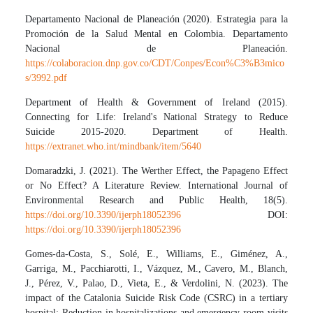
Departamento Nacional de Planeación (2020). Estrategia para la
Promoción de la Salud Mental en Colombia. Departamento
Nacional de Planeación.
https://colaboracion.dnp.gov.co/CDT/Conpes/Econ%C3%B3mico
s/3992.pdf
Department of Health & Government of Ireland (2015).
Connecting for Life: Ireland's National Strategy to Reduce
Suicide 2015-2020. Department of Health.
https://extranet.who.int/mindbank/item/5640
Domaradzki, J. (2021). The Werther Effect, the Papageno Effect
or No Effect? A Literature Review. International Journal of
Environmental Research and Public Health, 18(5).
https://doi.org/10.3390/ijerph18052396
DOI:
https://doi.org/10.3390/ijerph18052396
Gomes-da-Costa, S., Solé, E., Williams, E., Giménez, A.,
Garriga, M., Pacchiarotti, I., Vázquez, M., Cavero, M., Blanch,
J., Pérez, V., Palao, D., Vieta, E., & Verdolini, N. (2023). The
impact of the Catalonia Suicide Risk Code (CSRC) in a tertiary
hospital: Reduction in hospitalizations and emergency room visits