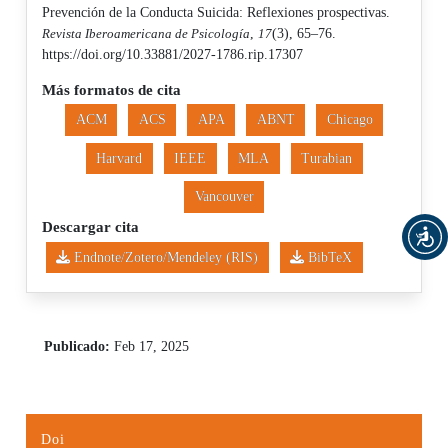
Prevención de la Conducta Suicida: Reflexiones prospectivas.
Revista Iberoamericana de Psicología
,
17
(3), 65–76.
https://doi.org/10.33881/2027-1786.rip.17307
Más formatos de cita
ACM
ACS
APA
ABNT
Chicago
Harvard
IEEE
MLA
Turabian
Vancouver
Descargar cita
Endnote/Zotero/Mendeley (RIS)
BibTeX
Publicado:
Feb 17, 2025
Doi