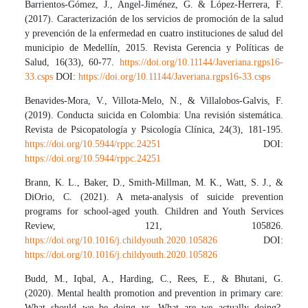
Barrientos-Gómez, J., Ángel-Jiménez, G. & López-Herrera, F.
(2017). Caracterización de los servicios de promoción de la salud
y prevención de la enfermedad en cuatro instituciones de salud del
municipio de Medellín, 2015. Revista Gerencia y Políticas de
Salud, 16(33), 60-77.
https://doi.org/10.11144/Javeriana.rgps16-
33.csps
DOI:
https://doi.org/10.11144/Javeriana.rgps16-33.csps
Benavides-Mora, V., Villota-Melo, N., & Villalobos-Galvis, F.
(2019). Conducta suicida en Colombia: Una revisión sistemática.
Revista de Psicopatología y Psicología Clínica, 24(3), 181-195.
https://doi.org/10.5944/rppc.24251
DOI:
https://doi.org/10.5944/rppc.24251
Brann, K. L., Baker, D., Smith-Millman, M. K., Watt, S. J., &
DiOrio, C. (2021). A meta-analysis of suicide prevention
programs for school-aged youth. Children and Youth Services
Review, 121, 105826.
https://doi.org/10.1016/j.childyouth.2020.105826
DOI:
https://doi.org/10.1016/j.childyouth.2020.105826
Budd, M., Iqbal, A., Harding, C., Rees, E., & Bhutani, G.
(2020). Mental health promotion and prevention in primary care:
What should we be doing vs. What are we actually doing?.