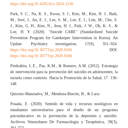
https://doi.org/10.4185/rlcs-2024-2150
Park, S. C., Na, K. S., Kwon, S. J., Kim, M., Kim, H. J., Baik,
M., Seol, J., An, E. J., Lee, S. M., Lee, E. J., Lim, M., Cho, S.
J., Kim, G. H., Kim, N., Jeon, H. J., Paik, J. W., Oh, K. S., &
Lee, H. Y. (2020). "Suicide CARE" (Standardized Suicide
Prevention Program for Gatekeeper Intervention in Korea): An
Update. Psychiatry investigation, 17(9), 911–924.
https://doi.org/10.30773/pi.2020.0166
DOI:
https://doi.org/10.30773/pi.2020.0166
Piedrahita, L.E., Paz, K.M., & Romero, A.M. (2012). Estrategia
de intervención para la prevención del suicidio en adolescentes; la
escuela como contexto. Hacia la Promoción de la Salud, 17. 136-
148.
Quiceno-Manosalva, M., Mendoza-Rincón, B., & Lara-
Posada, E. (2020). Sentido de vida y recursos noológicos en
estudiantes universitarios para el diseño de un programa
psicoeducativo en la prevención de la depresión y suicidio.
Archivos Venezolanos De Farmacologia y Terapéutica, 39(3),
361-372.