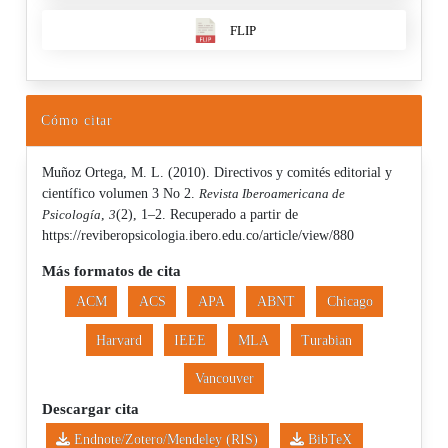
FLIP
Cómo citar
Muñoz Ortega, M. L. (2010). Directivos y comités editorial y
científico volumen 3 No 2.
Revista Iberoamericana de
Psicología
,
3
(2), 1–2. Recuperado a partir de
https://reviberopsicologia.ibero.edu.co/article/view/880
Más formatos de cita
ACM
ACS
APA
ABNT
Chicago
Harvard
IEEE
MLA
Turabian
Vancouver
Descargar cita
Endnote/Zotero/Mendeley (RIS)
BibTeX