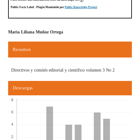
Public Facts Label
- Plugin Mantenido por
Public Knowledge Project
María Liliana Muñoz Ortega
Contenido principal del artículo
Resumen
Directivos y comités editorial y científico volumen 3 No 2
Descargas