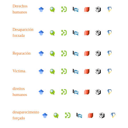
Derechos
humanos
Desaparición
forzada
Reparación
Victima.
direitos
humanos
desaparecimento
forçado