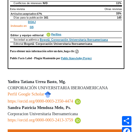
Conflictos de intereses
N/D
11%
Esta revista
Otras revistas
Artículos aceptados
67%
33%
Días para la publicación
161
145
DOAJ
Indexado en
GS
Perfiles
Editor y equipo editorial
Sociedad académica
Bogotá: Corporación Universitaria Iberoamericana
Editorial
Bogotá: Corporación Universitaria Iberoamericana
Para obtener más información sobre un dato, haga clic
Public Facts Label
- Plugin Mantenido por
Public Knowledge Project
Yadira Tatiana Urrea Basto, Mg.
CORPORACIÓN UNIVERSITARIA IBEROAMERICANA
Contenido principal del artículo
Perfil Google Scholar
https://orcid.org/0000-0003-2350-4474
Sandra Patricia Mendoza Melo, Ps.
Corporacion Universitaria Iberoamericana
https://orcid.org/0000-0003-2413-3759