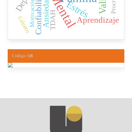
Confiabilidad
Ansiedad
Motivación
Estrés
TDAH
Aprendizaje
Género
Código QR