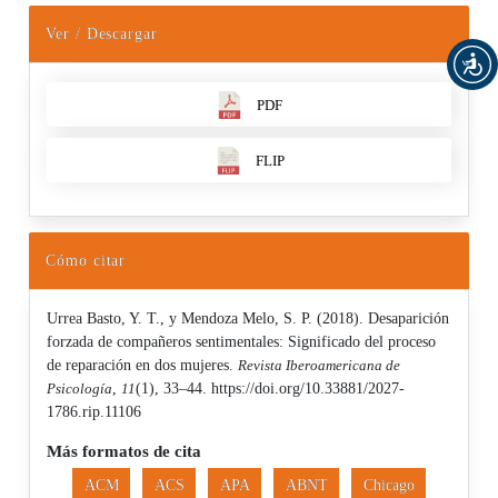
Ver / Descargar
PDF
FLIP
Cómo citar
Urrea Basto, Y. T., y Mendoza Melo, S. P. (2018). Desaparición
forzada de compañeros sentimentales: Significado del proceso
de reparación en dos mujeres.
Revista Iberoamericana de
Psicología
,
11
(1), 33–44. https://doi.org/10.33881/2027-
1786.rip.11106
Más formatos de cita
ACM
ACS
APA
ABNT
Chicago