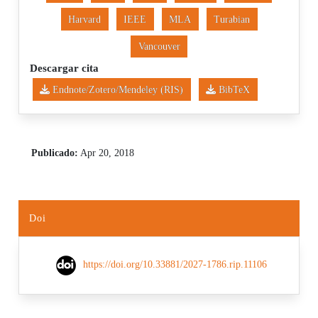
Harvard
IEEE
MLA
Turabian
Vancouver
Descargar cita
Endnote/Zotero/Mendeley (RIS)
BibTeX
Publicado:
Apr 20, 2018
Doi
https://doi.org/10.33881/2027-1786.rip.11106