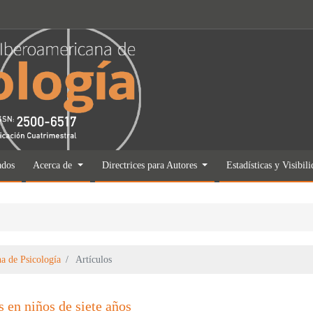
ados
Acerca de
Directrices para Autores
Estadísticas y Visibil
a de Psicología
Artículos
s en niños de siete años