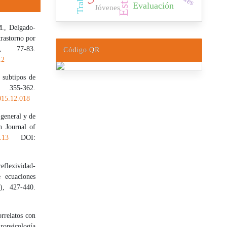
Trabajo
Estrés
Evaluación
Jóvenes
M., Delgado-
trastorno por
), 77-83.
Código QR
12
 subtipos de
 355-362.
2015.12.018
 general y de
an Journal of
.13
DOI:
eflexividad-
 ecuaciones
3), 427-440.
rrelatos con
ropsicología