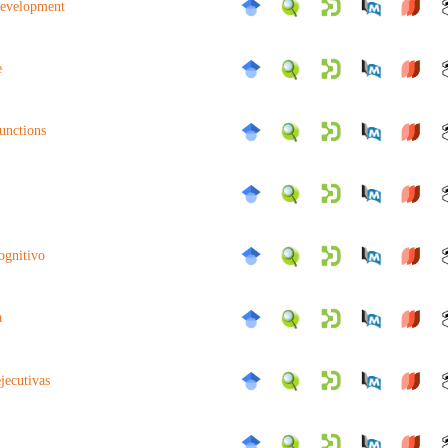
development
e
functions
ognitivo
a
jecutivas