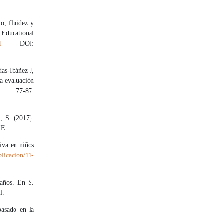
o, fluidez y
Educational
1
DOI:
as-Ibáñez J,
la evaluación
, 77-87.
, S. (2017).
IE.
iva en niños
licacion/11-
 años. En S.
l.
basado en la