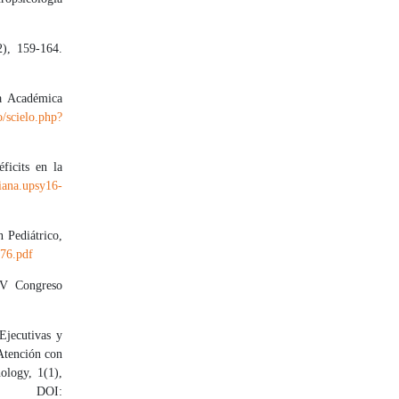
2), 159-164.
ta Académica
o/scielo.php?
ficits en la
riana.upsy16-
n Pediátrico,
76.pdf
 IV Congreso
Ejecutivas y
Atención con
ology, 1(1),
I: