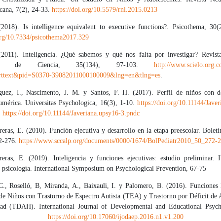
cana, 7(2), 24-33.
https://doi.org/10.5579/rnl.2015.0213
(2018). Is intelligence equivalent to executive functions?. Psicothema, 30(
.org/10.7334/psicothema2017.329
(2011). Inteligencia. ¿Qué sabemos y qué nos falta por investigar? Revis
ana de Ciencia, 35(134), 97-103.
http://www.scielo.org.c
_arttext&pid=S0370-39082011000100009&lng=en&tlng=es
.
guez, I., Nascimento, J. M. y Santos, F. H. (2017). Perfil de niños con dé
umérica. Universitas Psychologica, 16(3), 1-10.
https://doi.org/10.11144/Jave
:
https://doi.org/10.11144/Javeriana.upsy16-3.pndc
eras, E. (2010). Función ejecutiva y desarrollo en la etapa preescolar. Boletí
2-276.
https://www.sccalp.org/documents/0000/1674/BolPediatr2010_50_272-2
reras, E. (2019). Inteligencia y funciones ejecutivas: estudio preliminar.
 psicología. International Symposium on Psychological Prevention, 67-75
C., Roselló, B, Miranda, A., Baixauli, I. y Palomero, B. (2016). Funciones 
de Niños con Trastorno de Espectro Autista (TEA) y Trastorno por Déficit de 
dad (TDAH). International Journal of Developmental and Educational Psych
-112.
https://doi.org/10.17060/ijodaep.2016.n1.v1.200
DO