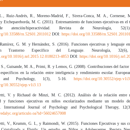
el artículo
., Ruiz-Andrés, R., Moreno-Madrid, F., Sirera-Conca, M. A., Cornesse, 
 y Etchepareborda, M. C. (2011). Entrenamiento de funciones ejecutivas en el 
de atención/hiperactividad. Revista de Neurología, 52(1
.org/10.33588/rn.52S01.2011012
DOI:
https://doi.org/10.33588/rn.52S01.20110
 Ramírez, G. M. y Hernández, S. (2016). Funciones ejecutivas y lenguaje en
n Trastorno Específico del Lenguaje. Neurología, 32(6),
oi.org/10.1016/j.nrl.2015.12.0180213-4853
DOI:
https://doi.org/10.1016/j.nrl.
S., Guisande, M. A., Primi, R. y Lemos, G. (2008). Contribuciones del factor
 específicos en la relación entre inteligencia y rendimiento escolar. Europe
n and Psychology, 1(3), 5-16.
https://doi.org/10.30552/ejep.v1i3
org/10.30552/ejep.v1i3.13
etti, V. y Richaud de Minzi, M. C. (2012). Análisis de la relación entre r
ad y funciones ejecutivas en niños escolarizados mediante un modelo de
es. International Journal of Psychology and Psychological Therapy, 12(
redalyc.org/articulo.oa?id=56024657008
etti, V., Krumm, G. L, y Raimondi, W. (2015). Funciones Ejecutivas y sus co
a Cristalizada y Fluida: Un estudio en Niños y Adolescentes. Revista Neu