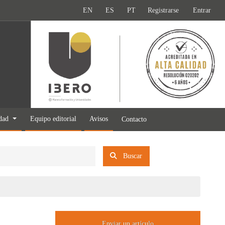
EN
ES
PT
Registrarse
Entrar
idad
Equipo editorial
Avisos
Contacto
Buscar
Enviar un artículo