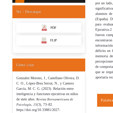
por un lado,
significativ
Ver / Descargar
alumnos de 
(España). D
para evalu
PDF
Ejecutiva-2
fueron cump
FLIP
encontraron 
información 
déficits en 
memoria de 
percepciones
Cómo citar
de comportam
que se requ
aportaría re
Gonzalez Moreno, J., Castellano Olivera, D.
C. O., López-Brea Serrat, N., y Cantero
García, M. C. G. (2023). Relación entre
inteligencia y funciones ejecutivas en niños
de siete años.
Revista Iberoamericana de
Palabra
Psicología
,
15
(3), 73–82.
https://doi.org/10.33881/2027-