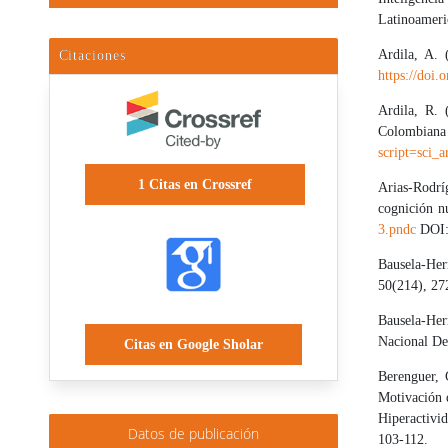
Latinoameri
Ardila, A. 
Citaciones
https://doi
Ardila, R. 
Colombi
script=sci
1
Citas en Crossref
Arias-Rodrí
cognición n
3.pndc
DOI
Bausela-Herr
50(214), 27
Bausela-Her
Nacional De
Citas en Google Sholar
Berenguer, 
Motivación 
Hiperactivi
Datos de publicación
103