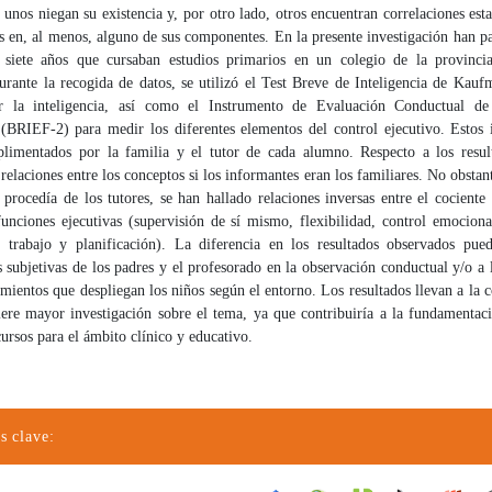
 unos niegan su existencia y, por otro lado, otros encuentran correlaciones est
as en, al menos, alguno de sus componentes. En la presente investigación han p
siete años que cursaban estudios primarios en un colegio de la provinc
urante la recogida de datos, se utilizó el Test Breve de Inteligencia de Kau
ar la inteligencia, así como el Instrumento de Evaluación Conductual de
 (BRIEF-2) para medir los diferentes elementos del control ejecutivo. Estos 
limentados por la familia y el tutor de cada alumno. Respecto a los resul
relaciones entre los conceptos si los informantes eran los familiares. No obstan
procedía de los tutores, se han hallado relaciones inversas entre el cociente 
funciones ejecutivas (supervisión de sí mismo, flexibilidad, control emocional
trabajo y planificación). La diferencia en los resultados observados pue
 subjetivas de los padres y el profesorado en la observación conductual y/o a 
ientos que despliegan los niños según el entorno. Los resultados llevan a la 
iere mayor investigación sobre el tema, ya que contribuiría a la fundamentaci
cursos para el ámbito clínico y educativo.
s clave: