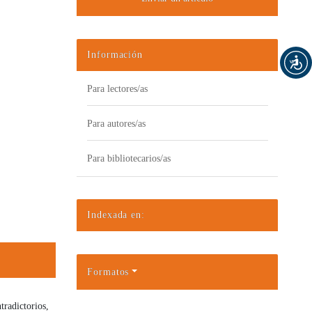
Información
Para lectores/as
Para autores/as
Para bibliotecarios/as
Indexada en:
Formatos
radictorios,