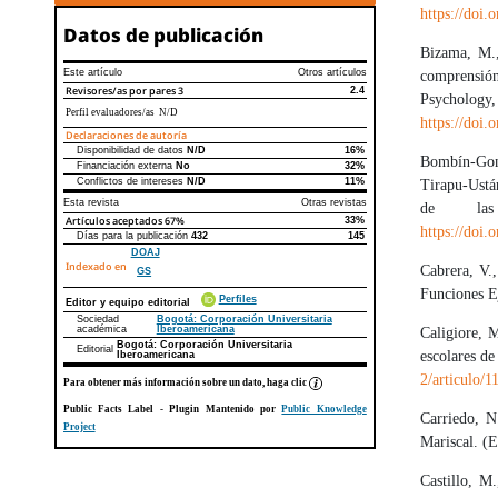
https://doi.
Datos de publicación
Bizama, M.,
Este artículo
Otros artículos
comprensió
Revisores/as por pares
3
2.4
Psychol
Perfil evaluadores/as N/D
https://doi.
Declaraciones de autoría
Disponibilidad de datos
N/D
16%
Declaraciones de autoría
Este artículo
Otros artículos
Bombín-Gonz
Financiación externa
No
32%
Conflictos de intereses
N/D
11%
Tirapu-Ustár
Esta revista
Otras revistas
de las 
Artículos aceptados
67%
33%
https://doi
Días para la publicación
432
145
DOAJ
Indexado en
Cabrera, V.
GS
Funciones Ej
Perfiles
Editor y equipo editorial
Sociedad
Bogotá: Corporación Universitaria
académica
Iberoamericana
Caligiore, 
Bogotá: Corporación Universitaria
Editorial
escolares de
Iberoamericana
2/articulo/1
Para obtener más información sobre un dato, haga clic
Public Facts Label
- Plugin Mantenido por
Public Knowledge
Carriedo, N
Project
Mariscal. (E
Castillo, M