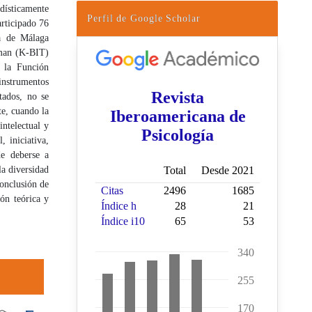
adísticamente
Perfil de Google Scholar
articipado 76
ia de Málaga
fman (K-BIT)
 la Función
instrumentos
tados, no se
te, cuando la
intelectual y
, iniciativa,
de deberse a
la diversidad
conclusión de
ón teórica y