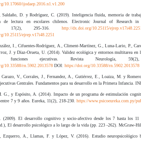
org/10.17060/ijodaep.2016.n1.v1.200
 Saldaño, D. y Rodríguez, C. (2019). Inteligencia fluida, memoria de trabaj
n de lectura en escolares chilenos. Electronic Journal of Research in 
ogy, 17(2), 295-316.
http://dx.doi.org/10.25115/ejrep.v17i48.225
org/10.25115/ejrep.v17i48.2251
ález, I., Cifuentes-Rodríguez, A., Climent-Martínez, G., Luna-Lario, P., Card
roz, J. y Díaz-Orueta, U. (2014). Validez ecológica y entornos multitarea en 
funciones ejecutivas. Revista Neurología, 59(2)
.org/10.33588/rn.5902.2013578
DOI:
https://doi.org/10.33588/rn.5902.2013578
, Carazo, V., Corrales, J., Fernandez, A., Gutiérrez, E., Loaiza, M. y Romero
ecutivas Centrales. Fundamentos para su desarrollo en la Primera Infancia. IN
M. G., y Espósito, A. (2014). Impacto de un programa de estimulación cognit
 entre 7 y 9 años. Eureka, 11(2), 218-230.
https://www.psicoeureka.com.py/pub
1
. (2009). El desarrollo cognitivo y socio-afectivo desde los 7 hasta los 11
d.), El desarrollo psicológico a lo largo de la vida (pp. 223 -262). McGraw-Hil
., Ezquerro, A., Llamas, F. y López, V. (2016). Estudio neuropsicológico 