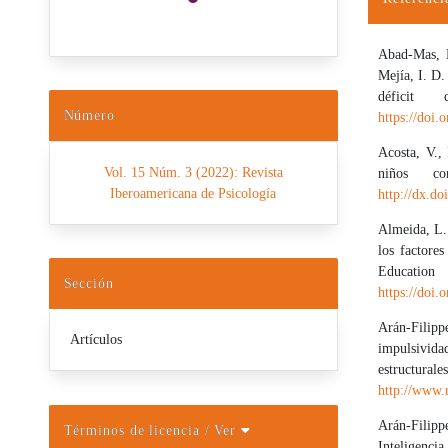
Detalles d
Abad-Mas, L
Mejía, I. D.
déficit 
Número
https://doi
Acosta, V.,
Vol. 15 Núm. 3 (2022): Revista
niños co
Iberoamericana de Psicología
http://dx.d
Almeida, L. 
los factores
Educatio
Sección
https://doi.
Arán-Filipp
Artículos
impulsivid
estructural
http://www.
Arán-Filipp
Términos de licencia
/ Ver
Inteligenci