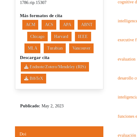
cognitive 
1786.rip.15307
Más formatos de cita
intelligenc
ACM
ACS
APA
ABNT
Chicago
Harvard
IEEE
executive 
MLA
Turabian
Vancouver
Descargar cita
evaluation
Endnote/Zotero/Mendeley (RIS)
desarollo c
BibTeX
inteligenci
Publicado:
May 2, 2023
funciones e
Doi
evaluación