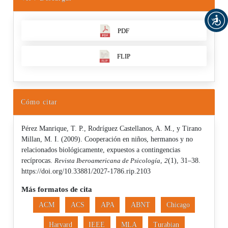
PDF
FLIP
Cómo citar
Pérez Manrique, T. P., Rodríguez Castellanos, A. M., y Tirano
Millan, M. I. (2009). Cooperación en niños, hermanos y no
relacionados biológicamente, expuestos a contingencias
recíprocas.
Revista Iberoamericana de Psicología
,
2
(1), 31–38.
https://doi.org/10.33881/2027-1786.rip.2103
Más formatos de cita
ACM
ACS
APA
ABNT
Chicago
Harvard
IEEE
MLA
Turabian