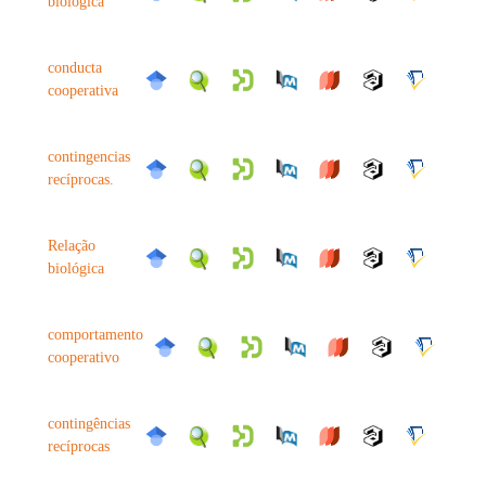
biológica
conducta
cooperativa
contingencias
recíprocas.
Relação
biológica
comportamento
cooperativo
contingências
recíprocas