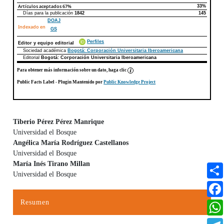
Artículos aceptados
67%
33%
Días para la publicación
1842
145
DOAJ
Indexado en
GS
Perfiles
Editor y equipo editorial
Sociedad académica
Bogotá: Corporación Universitaria Iberoamericana
Editorial
Bogotá: Corporación Universitaria Iberoamericana
Para obtener más información sobre un dato, haga clic
Public Facts Label
- Plugin Mantenido por
Public Knowledge Project
Tiberio Pérez Pérez Manrique
Universidad el Bosque
Contenido principal del artículo
Angélica María Rodríguez Castellanos
Universidad el Bosque
María Inés Tirano Millan
Universidad el Bosque
Resumen