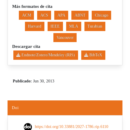
Más formatos de cita
ACM
ACS
APA
ABNT
Chicago
Harvard
IEEE
MLA
Turabian
Vancouver
Descargar cita
Endnote/Zotero/Mendeley (RIS)
BibTeX
Publicado:
Jun 30, 2013
Doi
https://doi.org/10.33881/2027-1786.rip.6110