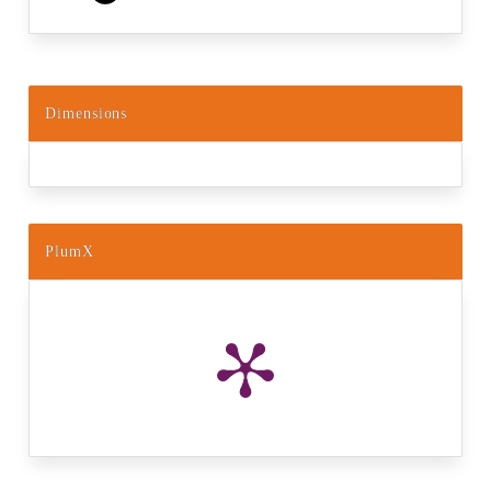
Dimensions
PlumX