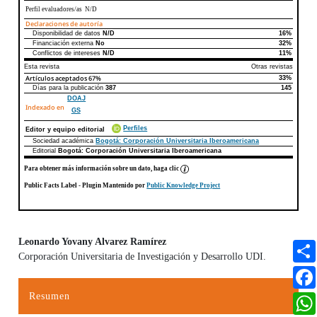
Perfil evaluadores/as N/D
Declaraciones de autoría
Disponibilidad de datos
N/D
16%
Declaraciones de autoría
Este artículo
Otros artículos
Financiación externa
No
32%
Conflictos de intereses
N/D
11%
Esta revista
Otras revistas
Artículos aceptados
67%
33%
Días para la publicación
387
145
DOAJ
Indexado en
GS
Perfiles
Editor y equipo editorial
Sociedad académica
Bogotá: Corporación Universitaria Iberoamericana
Editorial
Bogotá: Corporación Universitaria Iberoamericana
Para obtener más información sobre un dato, haga clic
Public Facts Label
- Plugin Mantenido por
Public Knowledge Project
Leonardo Yovany Alvarez Ramírez
Corporación Universitaria de Investigación y Desarrollo UDI.
Contenido principal del artículo
Resumen