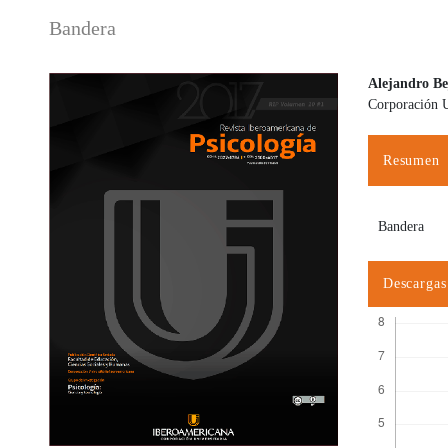
Bandera
Alejandro B
Corporación U
Barra lateral del artículo
Contenido
Resumen
Bandera
Descargas