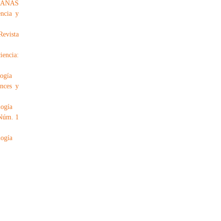
IANAS
encia y
Revista
iencia:
logía
nces y
logía
 Núm. 1
logía