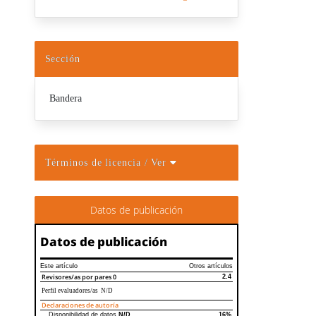
Sección
Bandera
Términos de licencia
/ Ver
Datos de publicación
Datos de publicación
Este artículo
Otros artículos
Revisores/as por pares
0
2.4
Perfil evaluadores/as N/D
Declaraciones de autoría
Disponibilidad de datos
N/D
16%