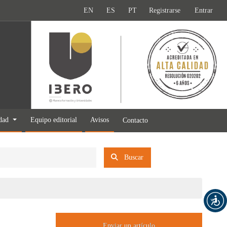
EN
ES
PT
Registrarse
Entrar
idad
Equipo editorial
Avisos
Contacto
Buscar
Enviar un artículo