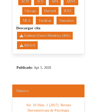
ACM
ACS
APA
ABNT
Chicago
Harvard
IEEE
MLA
Turabian
Vancouver
Descargar cita
Endnote/Zotero/Mendeley (RIS)
BibTeX
Publicado:
Apr 5, 2020
Número
Vol. 10 Núm. 1 (2017): Revista
Iberoamericana de Psicología