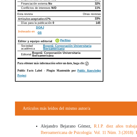
Declaraciones de autoría
Este artículo
Otros artículos
Financiación externa
No
32%
Conflictos de intereses
N/D
11%
Esta revista
Otras revistas
Artículos aceptados
67%
33%
Días para la publicación
0
145
DOAJ
Indexado en
GS
Perfiles
Editor y equipo editorial
Sociedad
Bogotá: Corporación Universitaria
académica
Iberoamericana
Bogotá: Corporación Universitaria
Editorial
Iberoamericana
Para obtener más información sobre un dato, haga clic
Public Facts Label
- Plugin Mantenido por
Public Knowledge
Project
Artículos más leídos del mismo autor/a
Alejandro Bejarano Gómez,
R.I.P. diez años traba
Iberoamericana de Psicología: Vol. 11 Núm. 3 (2018): 