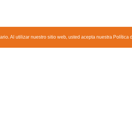
io. Al utilizar nuestro sitio web, usted acepta nuestra Política 
Sede Principal
Calle 67 #5-27; Bogotá, Colombia.
+57 (601) 742 6582 Opción 1
+57 301 307 8410