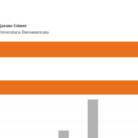
ejarano Gómez
niversitaria Iberoamericana
 principal del artículo