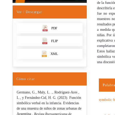
de la funció
describirla 
Ver / Descargar
fue no expe
muestreo no
resultados p
PDF
a medida qu
niñas. Por ú
explicativa
FLIP
completaron
Estos halla
XML
simbólica ve
una discusión
Cómo citar
Palabra
Germano, G., Maly, L. ., Rodríguez-Ares ,
L., y Fernández-Cid, H. G. (2023). Función
symbolic f
simbólica verbal en la infancia. Evidencias
de una muestra de niños de zonas urbanas de
Argentina .
Revista Iberoamericana de