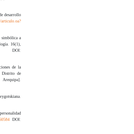
e desarrollo
/articulo.oa?
 simbólica a
ogía. 16(1),
OI:
ciones de la
 Distrito de
 Arequipa].
vygotskiana.
 personalidad
-60584
DOI: