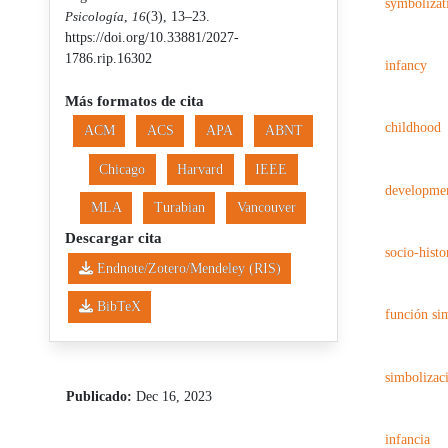
symbolizat
Psicología
,
16
(3), 13–23.
https://doi.org/10.33881/2027-
1786.rip.16302
infancy
Más formatos de cita
childhood
ACM
ACS
APA
ABNT
Chicago
Harvard
IEEE
developme
MLA
Turabian
Vancouver
Descargar cita
socio-histo
Endnote/Zotero/Mendeley (RIS)
BibTeX
función si
simbolizac
Publicado:
Dec 16, 2023
infancia