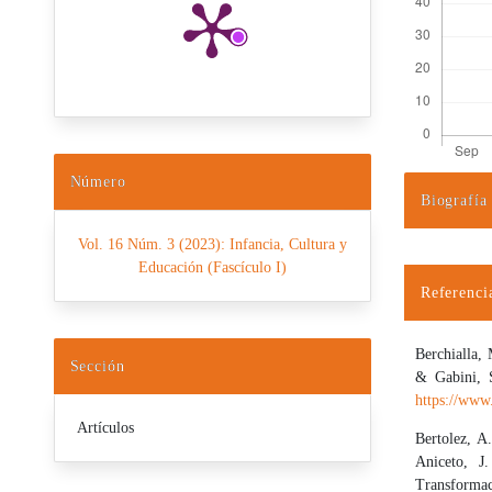
Número
Biografía
Detalles d
Vol. 16 Núm. 3 (2023): Infancia, Cultura y
Educación (Fascículo I)
Referenci
Berchialla,
Sección
& Gabini, S
https://www.
Artículos
Bertolez, A
Aniceto, J
Transforma