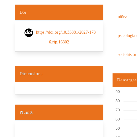
Doi
niñez
https://doi.org/10.33881/2027-178
psicología 
6.rip.16302
sociohistór
Dimensions
Descargas
PlumX