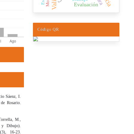
Evaluación
Código QR
io Sáenz, I.
 de Rosario.
orrella, M.,
 y Dibujo).
(3), 16-23.