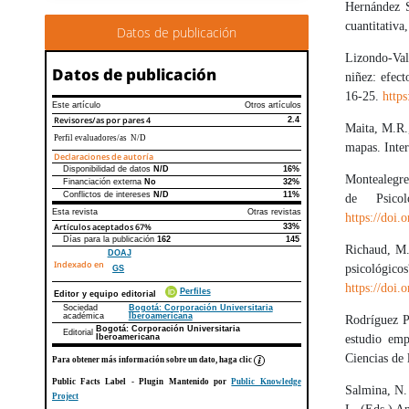
Hernández S
cuantitativa
Datos de publicación
Lizondo-Val
Datos de publicación
niñez: efec
16-25.
http
Este artículo
Otros artículos
Revisores/as por pares
4
2.4
Maita, M.R.,
Perfil evaluadores/as N/D
mapas. Inter
Declaraciones de autoría
Disponibilidad de datos
N/D
16%
Declaraciones de autoría
Este artículo
Otros artículos
Montealegre
Financiación externa
No
32%
Conflictos de intereses
N/D
11%
de Psico
Esta revista
Otras revistas
https://doi
Artículos aceptados
67%
33%
Días para la publicación
162
145
Richaud, M.
DOAJ
Indexado en
psicológico
GS
https://doi
Perfiles
Editor y equipo editorial
Sociedad
Bogotá: Corporación Universitaria
académica
Iberoamericana
Rodríguez Pe
Bogotá: Corporación Universitaria
Editorial
Iberoamericana
estudio emp
Ciencias de 
Para obtener más información sobre un dato, haga clic
Public Facts Label
- Plugin Mantenido por
Public Knowledge
Salmina, N. 
Project