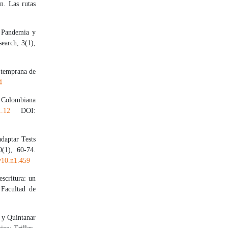
n. Las rutas
. Pandemia y
earch, 3(1),
a temprana de
4
a Colombiana
1.12
DOI:
daptar Tests
0(1), 60-74.
v10.n1.459
escritura: un
 Facultad de
. y Quintanar