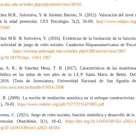
stas.unc.edu.ar/index.php/aifp/article/view/20701
chez M.R., Solovieva, Y. & Jiménez Barreto, N. (2012). Valoración del nivel d
n la edad preescolar. CES Psicología. 5(2), 56-69.
http://www.redalyc.org
71005
chez M.R. & Solovieva, Y. (2016). Evidencias de la formación de la función
a actividad de juego de roles sociales. Cuadernos Hispanoamericanos de Psicol
40.
https://revistas.unbosque.edu.co/index.php/CHP/article/view/1967
D
org/10.18270/chps..v16i1.1967
, A. R., & Sánchez Meza, T. B. (2017). Características de las manifesta
bólica en las niñas de tres años de la I.E.P. Santa María de Belén. Del
 2016. [Tesis de licenciatura, Universidad Nacional de San Agustín de
sitorio.unsa.edu.pe/handle/UNSA/3508
. R. (2009). La noción de mediación semiótica en el enfoque constructivista 
), 70-81.
https://www.redalyc.org/pdf/737/73711473005.pdf
eno, C. (2021). Juego de roles sociales, función simbólica y desarrollo de la
eescolar. Obutchénie, 5(1), 18-42.
https://doi.org/10.14393/OBv5n1.a2021
.org/10.14393/OBv5n1.a2021-60584