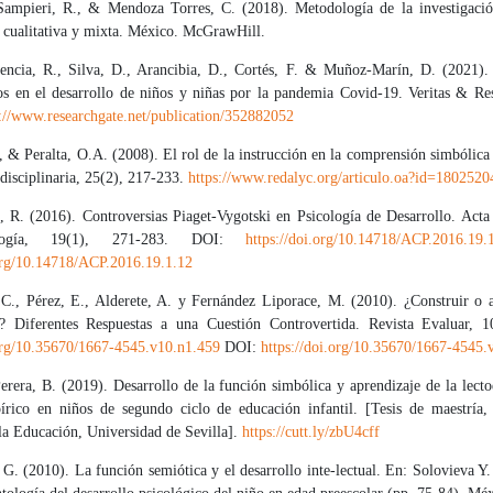
ampieri, R., & Mendoza Torres, C. (2018). Metodología de la investigació
, cualitativa y mixta. México. McGrawHill.
encia, R., Silva, D., Arancibia, D., Cortés, F. & Muñoz-Marín, D. (2021)
tos en el desarrollo de niños y niñas por la pandemia Covid-19. Veritas & Res
s://www.researchgate.net/publication/352882052
 & Peralta, O.A. (2008). El rol de la instrucción en la comprensión simbólic
disciplinaria, 25(2), 217-233.
https://www.redalyc.org/articulo.oa?id=1802520
, R. (2016). Controversias Piaget-Vygotski en Psicología de Desarrollo. Act
logía, 19(1), 271-283. DOI:
https://doi.org/10.14718/ACP.2016.19.
.org/10.14718/ACP.2016.19.1.12
C., Pérez, E., Alderete, A. y Fernández Liporace, M. (2010). ¿Construir o a
s? Diferentes Respuestas a una Cuestión Controvertida. Revista Evaluar, 1
.org/10.35670/1667-4545.v10.n1.459
DOI:
https://doi.org/10.35670/1667-4545.
rera, B. (2019). Desarrollo de la función simbólica y aprendizaje de la lecto
írico en niños de segundo ciclo de educación infantil. [Tesis de maestría,
la Educación, Universidad de Sevilla].
https://cutt.ly/zbU4cff
G. (2010). La función semiótica y el desarrollo inte-lectual. En: Solovieva Y