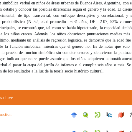
n simbólica verbal en niños de áreas urbanas de Buenos Aires, Argentina, con e
en detalle y conocer las posibles diferencias según el género y la edad. El diseñ
rimental, de tipo transversal, con enfoque descriptivo y correlacional, y s
 probabilístico (N=52; edad promedio= 6.31 años, DE= 2.07; 52% varones
rincipales, se encontró que, tal como se había hipotetizado, la capacidad simb
e los niños crecen. Además, los niños obtuvieron puntuaciones medias más a
ltimo, mediante un análisis de regresión logística, se demostró que la edad fue
 de la función simbólica, mientras que el género no. Es de notar que solo 
 la prueba de función simbólica sin cometer errores y obtuvieron la puntua
zgos indican que no se puede asumir que los niños adquieren automáticament
rbal al pasar la etapa del jardín de infantes o al cumplir seis años o más. Se
 de los resultados a la luz de la teoría socio histórico cultural.
s clave:
unction