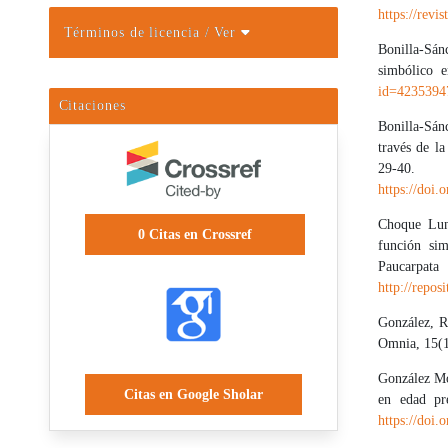
https://revi
Términos de licencia
/ Ver
Bonilla-Sán
simbólico e
id=4235394
Citaciones
Bonilla-Sán
través de l
29-
https://doi.
Choque Luna
0
Citas en Crossref
función sim
Paucarpata
http://repo
González, R
Omnia, 15(1
González Mor
Citas en Google Sholar
en edad pr
https://doi