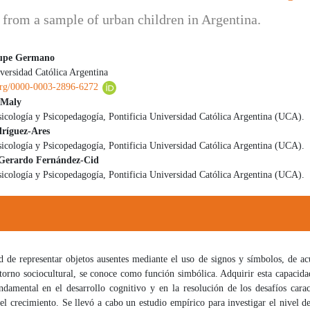
 from a sample of urban children in Argentina.
upe Germano
iversidad Católica Argentina
 principal del artículo
.org/0000-0003-2896-6272
 Maly
sicología y Psicopedagogía, Pontificia Universidad Católica Argentina (UCA).
dríguez-Ares
sicología y Psicopedagogía, Pontificia Universidad Católica Argentina (UCA).
 Gerardo Fernández-Cid
sicología y Psicopedagogía, Pontificia Universidad Católica Argentina (UCA).
d de representar objetos ausentes mediante el uso de signos y símbolos, de ac
ntorno sociocultural, se conoce como función simbólica. Adquirir esta capacid
damental en el desarrollo cognitivo y en la resolución de los desafíos carac
el crecimiento. Se llevó a cabo un estudio empírico para investigar el nivel d