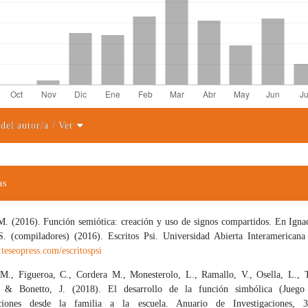
 del autor/a
/ Ver
el artículo
as
 M. (2016). Función semiótica: creación y uso de signos compartidos. En Ignac
. (compiladores) (2016). Escritos Psi. Universidad Abierta Interamericana
teseopress.com/escritospsi
.M., Figueroa, C., Cordera M., Monesterolo, L., Ramallo, V., Osella, L., T
. & Bonetto, J. (2018). El desarrollo de la función simbólica (Juego
ciones desde la familia a la escuela. Anuario de Investigaciones, 3