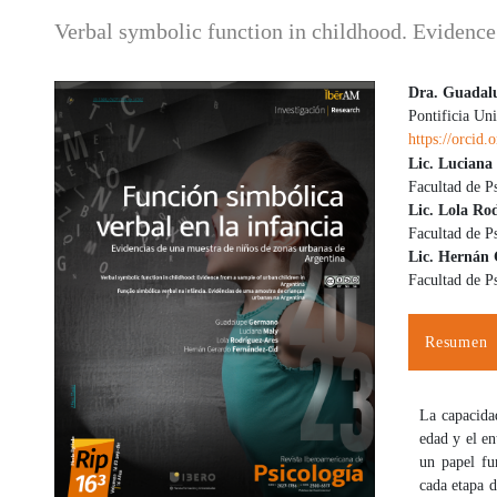
Verbal symbolic function in childhood. Evidence
Dra. Guadal
Pontificia Un
Barra lateral del artículo
Contenido
https://orcid
Lic. Luciana
Facultad de P
Lic. Lola Ro
Facultad de P
Lic. Hernán
Facultad de P
Resumen
La capacida
edad y el e
un papel fun
cada etapa d