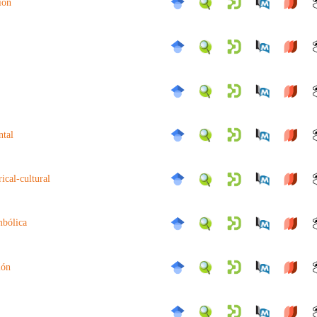
ion
ntal
rical-cultural
mbólica
ión