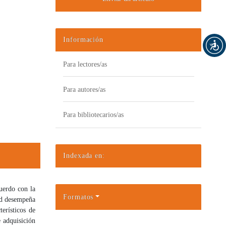
Información
Para lectores/as
Para autores/as
Para bibliotecarios/as
Indexada en:
uerdo con la
Formatos
ad desempeña
terísticos de
e adquisición