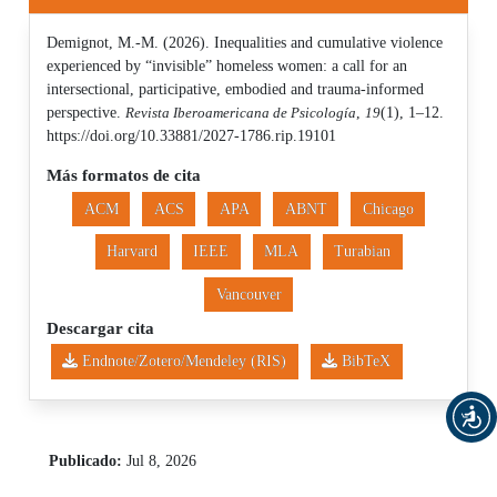
Demignot, M.-M. (2026). Inequalities and cumulative violence
experienced by “invisible” homeless women: a call for an
intersectional, participative, embodied and trauma-informed
perspective.
Revista Iberoamericana de Psicología
,
19
(1), 1–12.
https://doi.org/10.33881/2027-1786.rip.19101
Más formatos de cita
ACM
ACS
APA
ABNT
Chicago
Harvard
IEEE
MLA
Turabian
Vancouver
Descargar cita
Endnote/Zotero/Mendeley (RIS)
BibTeX
Publicado:
Jul 8, 2026