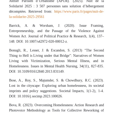
Atelier Parisien d’Urbanisme (APUR). (2025). Nuit de la
Solidarité 2025 : 3 507 personnes sans solution d’hébergement
décomptées. Retrieved from:
https://www.paris.fr/pages/nuit-de-
la-solidarite-2025-29561
Barrick, A. & Worsham, J. (2020). Issue Framing,
Entrepreneurship, and the Passage of the Violence Against
Women Act. Journal of Political Practice & Research, 1(4), 137–
148. DOI: 10.1007/s42972-020-00012-z.
Bonugli, R., Lesser, J. & Escandon, S. (2013) “The Second
Thing to Hell is Living under that Bridge”: Narratives of Women
Living with Victimization, Serious Mental Illness, and in
Homelessness. Issues in Mental Health Nursing, 34(11), 827-835.
DOI: 10.3109/01612840.2013.831149.
Bose, A., Roy, S., Majumder, S. & Chowdhury, R.C. (2023).
Lost in the cityscape: Exploring urban homelessness, its societal
imprints and policy suggestions. Societal Impacts, 1(1-2), 1-4.
DOI: 10.1016/j.socimp.2023.100026.
Bova, R. (2023). Overcoming Homelessness: Action Research and
Photovoice Methodology as Tools for Collective Reworking of