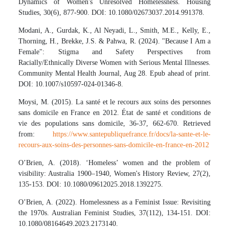
Dynamics of Women's Unresolved Homelessness. Housing
Studies, 30(6), 877-900. DOI: 10.1080/02673037.2014.991378.
Modani, A., Gurdak, K., Al Neyadi, L., Smith, M.E., Kelly, E.,
Thorning, H., Brekke, J.S. & Pahwa, R. (2024). "Because I Am a
Female": Stigma and Safety Perspectives from
Racially/Ethnically Diverse Women with Serious Mental Illnesses.
Community Mental Health Journal, Aug 28. Epub ahead of print.
DOI: 10.1007/s10597-024-01346-8.
Moysi, M. (2015). La santé et le recours aux soins des personnes
sans domicile en France en 2012. État de santé et conditions de
vie des populations sans domicile, 36-37, 662-670. Retrieved
from:
https://www.santepubliquefrance.fr/docs/la-sante-et-le-
recours-aux-soins-des-personnes-sans-domicile-en-france-en-2012
O’Brien, A. (2018). ‘Homeless’ women and the problem of
visibility: Australia 1900–1940, Women's History Review, 27(2),
135-153. DOI: 10.1080/09612025.2018.1392275.
O’Brien, A. (2022). Homelessness as a Feminist Issue: Revisiting
the 1970s. Australian Feminist Studies, 37(112), 134-151. DOI:
10.1080/08164649.2023.2173140.