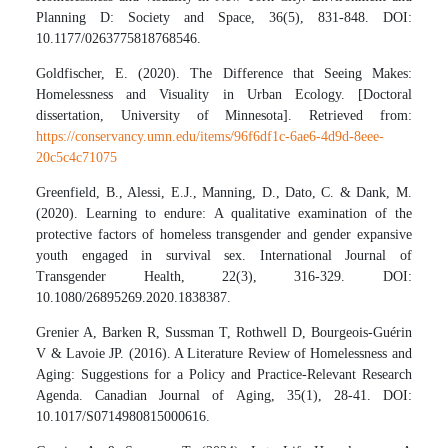
Planning D: Society and Space, 36(5), 831-848. DOI:
10.1177/0263775818768546.
Goldfischer, E. (2020). The Difference that Seeing Makes:
Homelessness and Visuality in Urban Ecology. [Doctoral
dissertation, University of Minnesota]. Retrieved from:
https://conservancy.umn.edu/items/96f6df1c-6ae6-4d9d-8eee-
20c5c4c71075
Greenfield, B., Alessi, E.J., Manning, D., Dato, C. & Dank, M.
(2020). Learning to endure: A qualitative examination of the
protective factors of homeless transgender and gender expansive
youth engaged in survival sex. International Journal of
Transgender Health, 22(3), 316-329. DOI:
10.1080/26895269.2020.1838387.
Grenier A, Barken R, Sussman T, Rothwell D, Bourgeois-Guérin
V & Lavoie JP. (2016). A Literature Review of Homelessness and
Aging: Suggestions for a Policy and Practice-Relevant Research
Agenda. Canadian Journal of Aging, 35(1), 28-41. DOI:
10.1017/S0714980815000616.