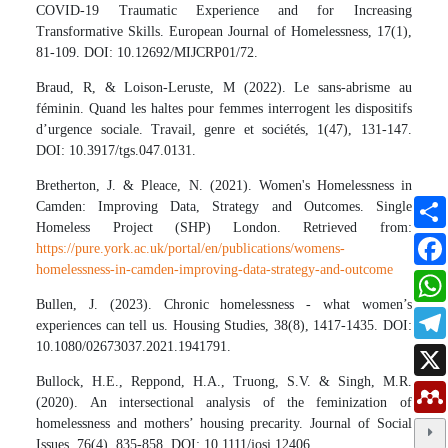
COVID-19 Traumatic Experience and for Increasing
Transformative Skills. European Journal of Homelessness, 17(1),
81-109. DOI: 10.12692/MIJCRP01/72.
Braud, R, & Loison-Leruste, M (2022). Le sans-abrisme au
féminin. Quand les haltes pour femmes interrogent les dispositifs
d’urgence sociale. Travail, genre et sociétés, 1(47), 131-147.
DOI: 10.3917/tgs.047.0131.
Bretherton, J. & Pleace, N. (2021). Women's Homelessness in
Camden: Improving Data, Strategy and Outcomes. Single
Homeless Project (SHP) London. Retrieved from:
https://pure.york.ac.uk/portal/en/publications/womens-
homelessness-in-camden-improving-data-strategy-and-outcome
Bullen, J. (2023). Chronic homelessness - what women’s
experiences can tell us. Housing Studies, 38(8), 1417-1435. DOI:
10.1080/02673037.2021.1941791.
Bullock, H.E., Reppond, H.A., Truong, S.V. & Singh, M.R.
(2020). An intersectional analysis of the feminization of
homelessness and mothers’ housing precarity. Journal of Social
Issues, 76(4), 835-858. DOI: 10.1111/josi.12406.