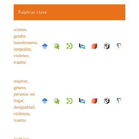
Palabras clave:
women,
gender,
homelessness,
inequality,
violence,
trauma
mujeres,
género,
personas sin
hogar,
desigualdad,
violencia,
trauma