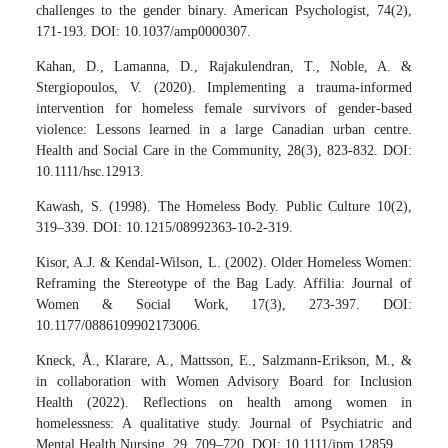
challenges to the gender binary. American Psychologist, 74(2),
171-193. DOI: 10.1037/amp0000307.
Kahan, D., Lamanna, D., Rajakulendran, T., Noble, A. &
Stergiopoulos, V. (2020). Implementing a trauma-informed
intervention for homeless female survivors of gender-based
violence: Lessons learned in a large Canadian urban centre.
Health and Social Care in the Community, 28(3), 823-832. DOI:
10.1111/hsc.12913.
Kawash, S. (1998). The Homeless Body. Public Culture 10(2),
319–339. DOI: 10.1215/08992363-10-2-319.
Kisor, A.J. & Kendal-Wilson, L. (2002). Older Homeless Women:
Reframing the Stereotype of the Bag Lady. Affilia: Journal of
Women & Social Work, 17(3), 273-397. DOI:
10.1177/0886109902173006.
Kneck, Å., Klarare, A., Mattsson, E., Salzmann-Erikson, M., &
in collaboration with Women Advisory Board for Inclusion
Health (2022). Reflections on health among women in
homelessness: A qualitative study. Journal of Psychiatric and
Mental Health Nursing, 29, 709–720. DOI: 10.1111/jpm.12859.