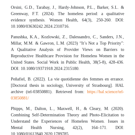
Orsini, G.D., Tarabay, J., Hardy-Johnson, P.L., Barker, S.L. &
Greenway, F.T. (2024). The homeless period: a qualitative
evidence synthesis. Women Health, 64(3), 250-260. DOI:
10.1080/03630242.2024.2310716.
Panushka, K.A., Kozlowski, Z., Dalessandro, C., Sanders, J.N.,
Millar, M.M. & Gawron, L.M. (2023) “It’s Not a Top Priority”:
A Qualitative Analysis of Provider Views on Barriers to
Reproductive Healthcare Provision for Homeless Women in the
United States. Social Work in Public Health, 38(5-8), 428-436.
DOI: 10.1080/19371918.2024.2315180.
Peñafiel, B. (2022). La vie quotidienne des femmes en errance.
[Doctoral thesis in sociology, University of Strasbourg]. HAL
archive (tel-03850881). Retrieved from:
https://hal.science/tel-
03850881/
Phipps, M., Dalton, L., Maxwell, H., & Cleary, M. (2020).
Combining Self-Determination Theory and Photo-Elicitation to
Understand the Experiences of Homeless Women. Issues in
Mental Health Nursing, 42(2), 164–171. DOI:
10.1080/01612840.2020.1789785.