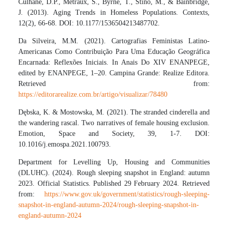
Culhane, D.P., Metraux, S., Byrne, T., Stino, M., & Bainbridge,
J. (2013). Aging Trends in Homeless Populations. Contexts,
12(2), 66-68. DOI: 10.1177/1536504213487702.
Da Silveira, M.M. (2021). Cartografias Feministas Latino-
Americanas Como Contribuição Para Uma Educação Geográfica
Encarnada: Reflexões Iniciais. In Anais Do XIV ENANPEGE,
edited by ENANPEGE, 1–20. Campina Grande: Realize Editora.
Retrieved from:
https://editorarealize.com.br/artigo/visualizar/78480
Dębska, K. & Mostowska, M. (2021). The stranded cinderella and
the wandering rascal. Two narratives of female housing exclusion.
Emotion, Space and Society, 39, 1-7. DOI:
10.1016/j.emospa.2021.100793.
Department for Levelling Up, Housing and Communities
(DLUHC). (2024). Rough sleeping snapshot in England: autumn
2023. Official Statistics. Published 29 February 2024. Retrieved
from:
https://www.gov.uk/government/statistics/rough-sleeping-
snapshot-in-england-autumn-2024/rough-sleeping-snapshot-in-
england-autumn-2024