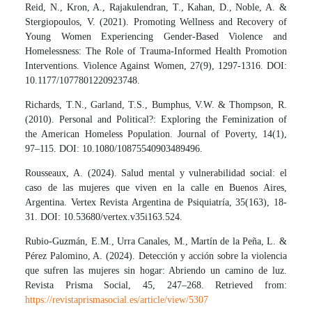
Reid, N., Kron, A., Rajakulendran, T., Kahan, D., Noble, A. &
Stergiopoulos, V. (2021). Promoting Wellness and Recovery of
Young Women Experiencing Gender-Based Violence and
Homelessness: The Role of Trauma-Informed Health Promotion
Interventions. Violence Against Women, 27(9), 1297-1316. DOI:
10.1177/1077801220923748.
Richards, T.N., Garland, T.S., Bumphus, V.W. & Thompson, R.
(2010). Personal and Political?: Exploring the Feminization of
the American Homeless Population. Journal of Poverty, 14(1),
97–115. DOI: 10.1080/10875540903489496.
Rousseaux, A. (2024). Salud mental y vulnerabilidad social: el
caso de las mujeres que viven en la calle en Buenos Aires,
Argentina. Vertex Revista Argentina de Psiquiatría, 35(163), 18-
31. DOI: 10.53680/vertex.v35i163.524.
Rubio-Guzmán, E.M., Urra Canales, M., Martín de la Peña, L. &
Pérez Palomino, A. (2024). Detección y acción sobre la violencia
que sufren las mujeres sin hogar: Abriendo un camino de luz.
Revista Prisma Social, 45, 247–268. Retrieved from:
https://revistaprismasocial.es/article/view/5307