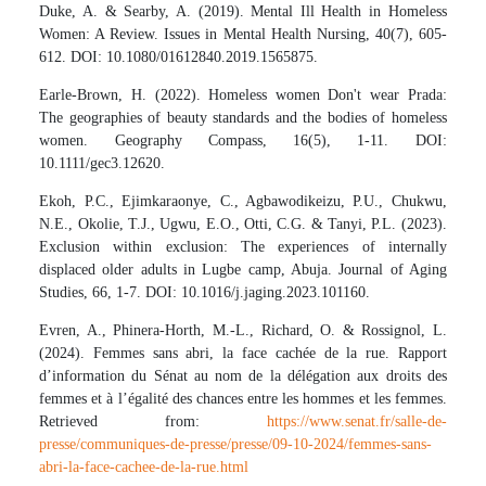
Duke, A. & Searby, A. (2019). Mental Ill Health in Homeless
Women: A Review. Issues in Mental Health Nursing, 40(7), 605-
612. DOI: 10.1080/01612840.2019.1565875.
Earle-Brown, H. (2022). Homeless women Don't wear Prada:
The geographies of beauty standards and the bodies of homeless
women. Geography Compass, 16(5), 1-11. DOI:
10.1111/gec3.12620.
Ekoh, P.C., Ejimkaraonye, C., Agbawodikeizu, P.U., Chukwu,
N.E., Okolie, T.J., Ugwu, E.O., Otti, C.G. & Tanyi, P.L. (2023).
Exclusion within exclusion: The experiences of internally
displaced older adults in Lugbe camp, Abuja. Journal of Aging
Studies, 66, 1-7. DOI: 10.1016/j.jaging.2023.101160.
Evren, A., Phinera-Horth, M.-L., Richard, O. & Rossignol, L.
(2024). Femmes sans abri, la face cachée de la rue. Rapport
d’information du Sénat au nom de la délégation aux droits des
femmes et à l’égalité des chances entre les hommes et les femmes.
Retrieved from:
https://www.senat.fr/salle-de-
presse/communiques-de-presse/presse/09-10-2024/femmes-sans-
abri-la-face-cachee-de-la-rue.html