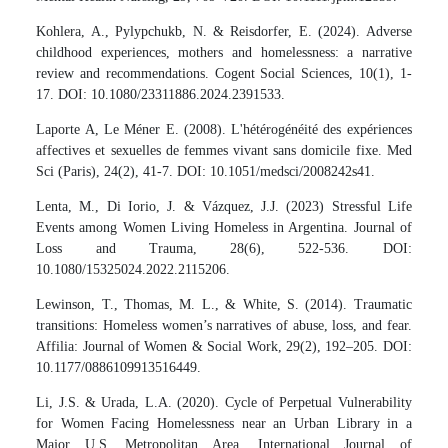
Kohlera, A., Pylypchukb, N. & Reisdorfer, E. (2024). Adverse
childhood experiences, mothers and homelessness: a narrative
review and recommendations. Cogent Social Sciences, 10(1), 1-
17. DOI: 10.1080/23311886.2024.2391533.
Laporte A, Le Méner E. (2008). L'hétérogénéité des expériences
affectives et sexuelles de femmes vivant sans domicile fixe. Med
Sci (Paris), 24(2), 41-7. DOI: 10.1051/medsci/2008242s41.
Lenta, M., Di Iorio, J. & Vázquez, J.J. (2023) Stressful Life
Events among Women Living Homeless in Argentina. Journal of
Loss and Trauma, 28(6), 522-536. DOI:
10.1080/15325024.2022.2115206.
Lewinson, T., Thomas, M. L., & White, S. (2014). Traumatic
transitions: Homeless women’s narratives of abuse, loss, and fear.
Affilia: Journal of Women & Social Work, 29(2), 192–205. DOI:
10.1177/0886109913516449.
Li, J.S. & Urada, L.A. (2020). Cycle of Perpetual Vulnerability
for Women Facing Homelessness near an Urban Library in a
Major U.S. Metropolitan Area. International Journal of