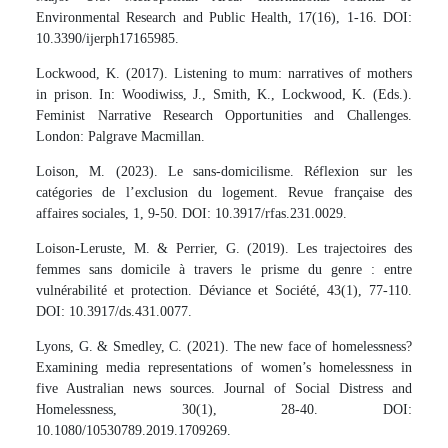
Environmental Research and Public Health, 17(16), 1-16. DOI:
10.3390/ijerph17165985.
Lockwood, K. (2017). Listening to mum: narratives of mothers
in prison. In: Woodiwiss, J., Smith, K., Lockwood, K. (Eds.).
Feminist Narrative Research Opportunities and Challenges.
London: Palgrave Macmillan.
Loison, M. (2023). Le sans-domicilisme. Réflexion sur les
catégories de l’exclusion du logement. Revue française des
affaires sociales, 1, 9-50. DOI: 10.3917/rfas.231.0029.
Loison-Leruste, M. & Perrier, G. (2019). Les trajectoires des
femmes sans domicile à travers le prisme du genre : entre
vulnérabilité et protection. Déviance et Société, 43(1), 77-110.
DOI: 10.3917/ds.431.0077.
Lyons, G. & Smedley, C. (2021). The new face of homelessness?
Examining media representations of women’s homelessness in
five Australian news sources. Journal of Social Distress and
Homelessness, 30(1), 28-40. DOI:
10.1080/10530789.2019.1709269.