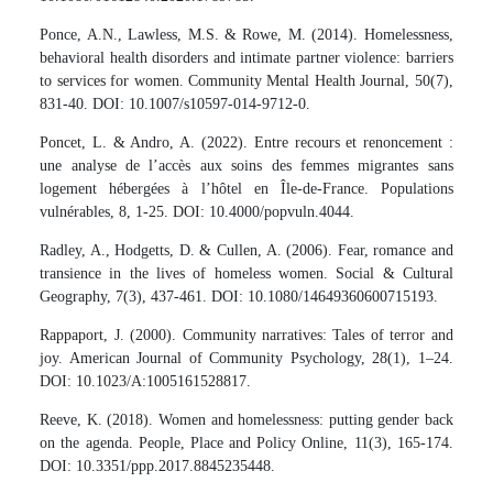
Ponce, A.N., Lawless, M.S. & Rowe, M. (2014). Homelessness,
behavioral health disorders and intimate partner violence: barriers
to services for women. Community Mental Health Journal, 50(7),
831-40. DOI: 10.1007/s10597-014-9712-0.
Poncet, L. & Andro, A. (2022). Entre recours et renoncement :
une analyse de l’accès aux soins des femmes migrantes sans
logement hébergées à l’hôtel en Île-de-France. Populations
vulnérables, 8, 1-25. DOI: 10.4000/popvuln.4044.
Radley, A., Hodgetts, D. & Cullen, A. (2006). Fear, romance and
transience in the lives of homeless women. Social & Cultural
Geography, 7(3), 437-461. DOI: 10.1080/14649360600715193.
Rappaport, J. (2000). Community narratives: Tales of terror and
joy. American Journal of Community Psychology, 28(1), 1–24.
DOI: 10.1023/A:1005161528817.
Reeve, K. (2018). Women and homelessness: putting gender back
on the agenda. People, Place and Policy Online, 11(3), 165-174.
DOI: 10.3351/ppp.2017.8845235448.