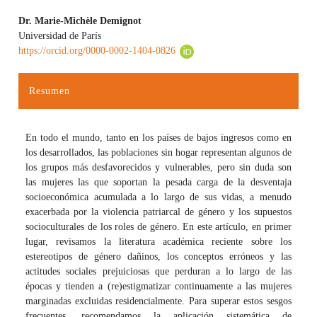
Dr. Marie-Michèle Demignot
Universidad de París
Contenido principal del artículo
https://orcid.org/0000-0002-1404-0826
Resumen
En todo el mundo, tanto en los países de bajos ingresos como en
los desarrollados, las poblaciones sin hogar representan algunos de
los grupos más desfavorecidos y vulnerables, pero sin duda son
las mujeres las que soportan la pesada carga de la desventaja
socioeconómica acumulada a lo largo de sus vidas, a menudo
exacerbada por la violencia patriarcal de género y los supuestos
socioculturales de los roles de género. En este artículo, en primer
lugar, revisamos la literatura académica reciente sobre los
estereotipos de género dañinos, los conceptos erróneos y las
actitudes sociales prejuiciosas que perduran a lo largo de las
épocas y tienden a (re)estigmatizar continuamente a las mujeres
marginadas excluidas residencialmente. Para superar estos sesgos
frecuentes, recomendamos la aplicación sistemática de