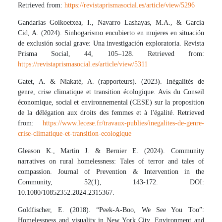
Retrieved from:
https://revistaprismasocial.es/article/view/5296
Gandarias Goikoetxea, I., Navarro Lashayas, M.A., & Garcia
Cid, A. (2024). Sinhogarismo encubierto en mujeres en situación
de exclusión social grave: Una investigación exploratoria. Revista
Prisma Social, 44, 105–128. Retrieved from:
https://revistaprismasocial.es/article/view/5311
Gatet, A. & Niakaté, A. (rapporteurs). (2023). Inégalités de
genre, crise climatique et transition écologique. Avis du Conseil
économique, social et environnemental (CESE) sur la proposition
de la délégation aux droits des femmes et à l'égalité. Retrieved
from:
https://www.lecese.fr/travaux-publies/inegalites-de-genre-
crise-climatique-et-transition-ecologique
Gleason K., Martin J. & Bernier E. (2024). Community
narratives on rural homelessness: Tales of terror and tales of
compassion. Journal of Prevention & Intervention in the
Community, 52(1), 143-172. DOI:
10.1080/10852352.2024.2315367.
Goldfischer, E. (2018). “Peek-A-Boo, We See You Too”:
Homelessness and visuality in New York City. Environment and