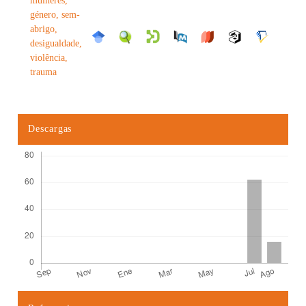
mulheres,
género, sem-
abrigo,
desigualdade,
violência,
trauma
Descargas