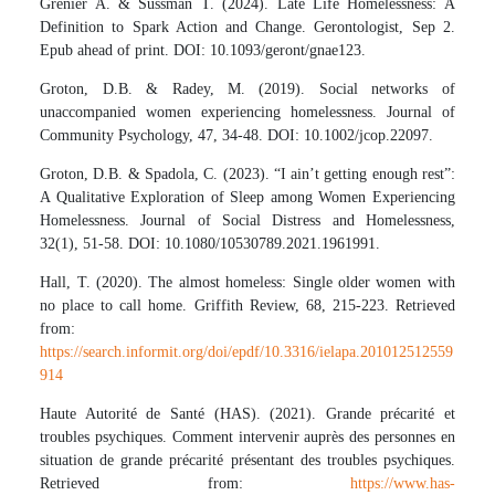
Grenier A. & Sussman T. (2024). Late Life Homelessness: A
Definition to Spark Action and Change. Gerontologist, Sep 2.
Epub ahead of print. DOI: 10.1093/geront/gnae123.
Groton, D.B. & Radey, M. (2019). Social networks of
unaccompanied women experiencing homelessness. Journal of
Community Psychology, 47, 34-48. DOI: 10.1002/jcop.22097.
Groton, D.B. & Spadola, C. (2023). “I ain’t getting enough rest”:
A Qualitative Exploration of Sleep among Women Experiencing
Homelessness. Journal of Social Distress and Homelessness,
32(1), 51-58. DOI: 10.1080/10530789.2021.1961991.
Hall, T. (2020). The almost homeless: Single older women with
no place to call home. Griffith Review, 68, 215-223. Retrieved
from:
https://search.informit.org/doi/epdf/10.3316/ielapa.201012512559
914
Haute Autorité de Santé (HAS). (2021). Grande précarité et
troubles psychiques. Comment intervenir auprès des personnes en
situation de grande précarité présentant des troubles psychiques.
Retrieved from:
https://www.has-