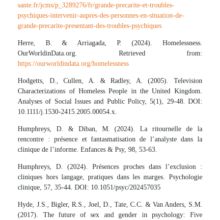
sante.fr/jcms/p_3289276/fr/grande-precarite-et-troubles-
psychiques-intervenir-aupres-des-personnes-en-situation-de-
grande-precarite-presentant-des-troubles-psychiques
Herre, B. & Arriagada, P. (2024). Homelessness.
OurWorldinData.org. Retrieved from:
https://ourworldindata.org/homelessness
Hodgetts, D., Cullen, A. & Radley, A. (2005). Television
Characterizations of Homeless People in the United Kingdom.
Analyses of Social Issues and Public Policy, 5(1), 29-48. DOI:
10.1111/j.1530-2415.2005.00054.x.
Humphreys, D. & Diban, M. (2024). La ritournelle de la
rencontre : présence et fantasmatisation de l’analyste dans la
clinique de l’informe. Enfances & Psy, 98, 53-63.
Humphreys, D. (2024). Présences proches dans l’exclusion :
cliniques hors langage, pratiques dans les marges. Psychologie
clinique, 57, 35-44. DOI: 10.1051/psyc/202457035
Hyde, J.S., Bigler, R.S., Joel, D., Tate, C.C. & Van Anders, S.M.
(2017). The future of sex and gender in psychology: Five