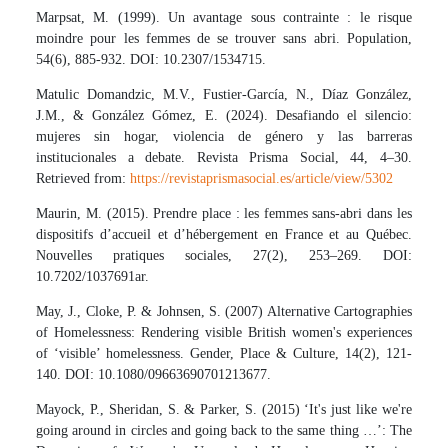
Marpsat, M. (1999). Un avantage sous contrainte : le risque
moindre pour les femmes de se trouver sans abri. Population,
54(6), 885-932. DOI: 10.2307/1534715.
Matulic Domandzic, M.V., Fustier-García, N., Díaz González,
J.M., & González Gómez, E. (2024). Desafiando el silencio:
mujeres sin hogar, violencia de género y las barreras
institucionales a debate. Revista Prisma Social, 44, 4–30.
Retrieved from:
https://revistaprismasocial.es/article/view/5302
Maurin, M. (2015). Prendre place : les femmes sans-abri dans les
dispositifs d’accueil et d’hébergement en France et au Québec.
Nouvelles pratiques sociales, 27(2), 253–269. DOI:
10.7202/1037691ar.
May, J., Cloke, P. & Johnsen, S. (2007) Alternative Cartographies
of Homelessness: Rendering visible British women's experiences
of ‘visible’ homelessness. Gender, Place & Culture, 14(2), 121-
140. DOI: 10.1080/09663690701213677.
Mayock, P., Sheridan, S. & Parker, S. (2015) ‘It's just like we're
going around in circles and going back to the same thing …’: The