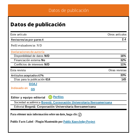
Datos de publicación
Datos de publicación
Este artículo
Otros artículos
Revisores/as por pares
4
2.4
Perfil evaluadores/as N/D
Declaraciones de autoría
Disponibilidad de datos
N/D
16%
Declaraciones de autoría
Este artículo
Otros artículos
Financiación externa
No
32%
Conflictos de intereses
N/D
11%
Esta revista
Otras revistas
Artículos aceptados
67%
33%
Días para la publicación
614
145
DOAJ
Indexado en
GS
Perfiles
Editor y equipo editorial
Sociedad académica
Bogotá: Corporación Universitaria Iberoamericana
Editorial
Bogotá: Corporación Universitaria Iberoamericana
Para obtener más información sobre un dato, haga clic
Public Facts Label
- Plugin Mantenido por
Public Knowledge Project