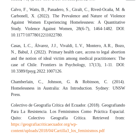
Calvo, F., Watts, B., Panadero, S., Giralt, C., Rived-Ocaña, M. &
Carbonell, X. (2022). The Prevalence and Nature of Violence
Against Women Experiencing Homelessness: A Quantitative
Study. Violence Against Women, 28(6-7), 1464-1482. DOI:
10.1177/10778012211022780.
Casas, L.C., Álvarez, J.J., Vivaldi, L.V., Montero, A.R., Bozo,
N., Babul, J. (2022). Primary health care, access to legal abortion
and the notion of ideal victim among medical practitioners: The
case of Chile. Frontiers in Psychology, 17(13), 1-11. DOI:
10.3389/fpsyg.2022.1007126.
Chamberlain, C., Johnson, G. & Robinson, C. (2014).
Homelessness in Australia: An Introduction. Sydney: UNSW
Press.
Colectivo de Geografía Crítica del Ecuador. (2018). Geografiando
Para La Resistencia. Los Feminismos Como Práctica Espacial.
Quito: Colectivo Geografía Crítica. Retrieved from:
https://geografiacriticaecuador.org/wp-
content/uploads/2018/04/Cartilla3_los_feminismos.pdf