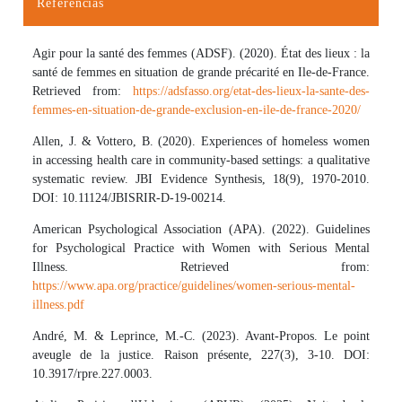
Referencias
Detalles del artículo
Agir pour la santé des femmes (ADSF). (2020). État des lieux : la
santé de femmes en situation de grande précarité en Ile-de-France.
Retrieved from:
https://adsfasso.org/etat-des-lieux-la-sante-des-
femmes-en-situation-de-grande-exclusion-en-ile-de-france-2020/
Allen, J. & Vottero, B. (2020). Experiences of homeless women
in accessing health care in community-based settings: a qualitative
systematic review. JBI Evidence Synthesis, 18(9), 1970-2010.
DOI: 10.11124/JBISRIR-D-19-00214.
American Psychological Association (APA). (2022). Guidelines
for Psychological Practice with Women with Serious Mental
Illness. Retrieved from:
https://www.apa.org/practice/guidelines/women-serious-mental-
illness.pdf
André, M. & Leprince, M.-C. (2023). Avant-Propos. Le point
aveugle de la justice. Raison présente, 227(3), 3-10. DOI:
10.3917/rpre.227.0003.