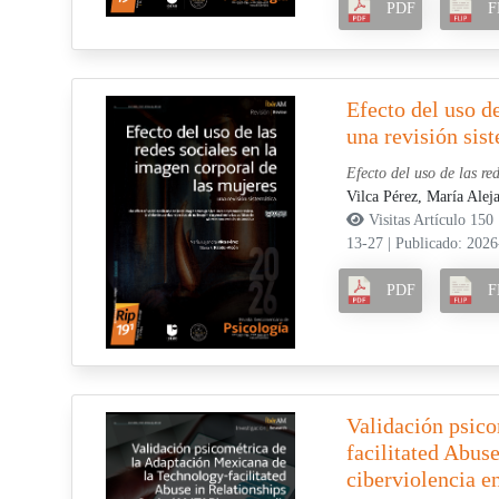
PDF
F
Efecto del uso de
una revisión sis
Efecto del uso de las re
Vilca Pérez, María Alej
Visitas Artículo 150
13-27
|
Publicado: 2026
PDF
F
Validación psic
facilitated Abus
ciberviolencia e