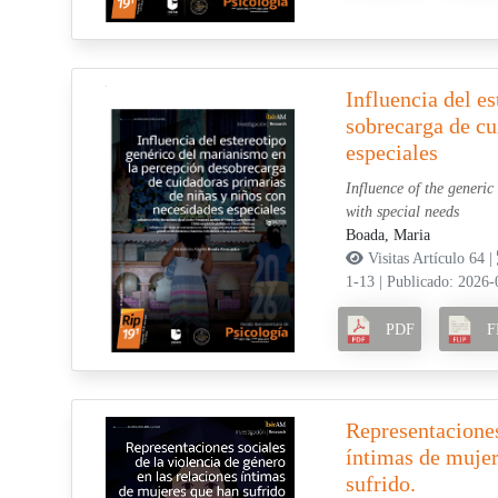
Influencia del e
sobrecarga de cu
especiales
Influence of the generic
with special needs
Boada, Maria
Visitas Artículo 64 |
1-13
|
Publicado: 2026-
PDF
F
Representaciones
íntimas de mujer
sufrido.