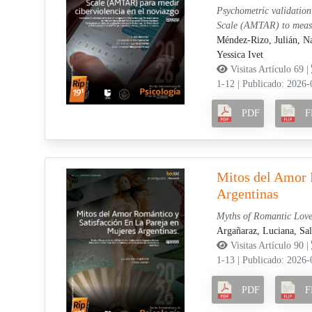
Psychometric validation
Scale (AMTAR) to measu
Méndez-Rizo, Julián,
Na
Yessica Ivet
Visitas Artículo 69 |
1-12
|
Publicado: 2026-
PDF
F
Mitos del Amor R
Argentinas
Myths of Romantic Love
Argañaraz, Luciana,
Sal
Visitas Artículo 90 |
1-13
|
Publicado: 2026-
PDF
F