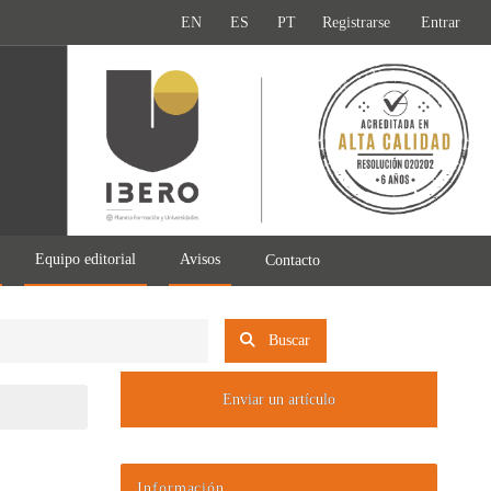
EN
ES
PT
Registrarse
Entrar
Equipo editorial
Avisos
Contacto
Buscar
Enviar un artículo
Información