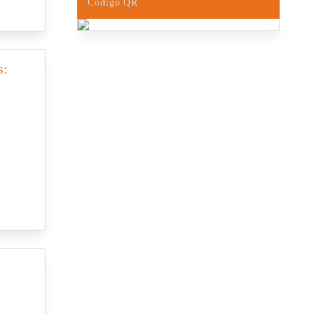
Código QR
s: