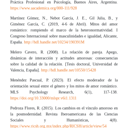
Práctica Profesional en Psicología, Buenos Aires, Argentina.
https://www.aacademica.org/000-111/928
Martínez Gómez, N., Nebot García, J. E., Gil Julia, B., y
Giménez García, C. (2019, 4-6 de Abril). Mitos del amor
romántico: rompiendo el marco de la heteronormatividad. I
Congreso Internacional sobre masculinidades e igualdad, Alicante,
España.
http://hdl.handle.net/10234/190391M
Melero Cavero, R. (2008). La relación de pareja. Apego,
dinámicas de interacción y actitudes amorosas: consecuencias
sobre la calidad de la relación. [Tesis doctoral, Universidad de
Valencia, España].
http://hdl.handle.net/10550/15428
Menéndez Pascual, P. (2023). El efecto moderador de la
orientación sexual entre el género y los mitos de amor romántico.
MLS Psychology Research, 6(1), 117-138.
https://doi.org/10.33000/mlspr.v6i1.1311
Pedroza Flores, R. (2015). Los cambios en el vínculo amoroso en
la posmodernidad. Revista Iberoamericana de las Ciencias
Sociales y Humanísticas, 4(8).
https://www.ricsh.org.mx/index.php/RICSH/article/view/54