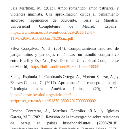
Saiz Martínez, M. (2013). Amor romántico, amor patriarcal y
violencia machista. Una aproximación crítica al pensamiento
amoroso hegemónico de occidente. [Tesis de Maestría,
Universidad Complutense de Madrid, España].
https://www.ucm.es/data/cont/docs/329-2013-12-17-
TFM%20M%C3%B3nica%20Saiz.pdf
Silva Gonçalves, V. H. (2014). Comportamiento amoroso de
pareja: mitos y paradojas románticas: un estudio comparativo
entre Brasil y España. [Tesis Doctoral, Universidad Complutense
de Madrid].
https://hdl.handle.net/20.500.14352/38341
Stange Espínola, I., Cambranis Ortega, A., Moreno Salazar, A., y
Esteves Gamboa, C. (2017). Aproximación al concepto de pareja.
Psicología para América Latina, (29), 7-22.
https://pepsic.bvsalud.org/scielo.php?
script=sci_arttext&pid=S1870-350X2017000300002
Urbano Contreras, A., Martínez González, R.A., y Iglesias
García, M.T. (2021). Revisión de la investigación sobre relaciones
de pareja en países hispanohablantes (2000-2018).