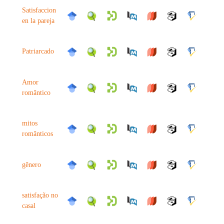
Satisfaccion
en la pareja
Patriarcado
Amor
romântico
mitos
românticos
gênero
satisfação no
casal