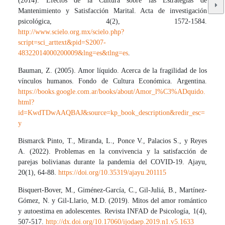
(2014). Efectos de la Cultura sobre las Estrategias de
Mantenimiento y Satisfacción Marital. Acta de investigación
psicológica, 4(2), 1572-1584.
http://www.scielo.org.mx/scielo.php?
script=sci_arttext&pid=S2007-
48322014000200009&lng=es&tlng=es
.
Bauman, Z. (2005). Amor líquido. Acerca de la fragilidad de los
vínculos humanos. Fondo de Cultura Económica. Argentina.
https://books.google.com.ar/books/about/Amor_l%C3%ADquido.
html?
id=KwdTDwAAQBAJ&source=kp_book_description&redir_esc=
y
Bismarck Pinto, T., Miranda, L., Ponce V., Palacios S., y Reyes
A. (2022). Problemas en la convivencia y la satisfacción de
parejas bolivianas durante la pandemia del COVID-19. Ajayu,
20(1), 64-88.
https://doi.org/10.35319/ajayu.201115
Bisquert-Bover, M., Giménez-García, C., Gil-Juliá, B., Martínez-
Gómez, N. y Gil-Llario, M.D. (2019). Mitos del amor romántico
y autoestima en adolescentes. Revista INFAD de Psicología, 1(4),
507-517.
http://dx.doi.org/10.17060/ijodaep.2019.n1.v5.1633