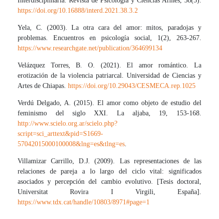
Interdisciplinaria. Revista de Psicología y Ciencias Afines, 38(3).
https://doi.org/10.16888/interd.2021.38.3.2
Yela, C. (2003). La otra cara del amor: mitos, paradojas y
problemas. Encuentros en psicología social, 1(2), 263-267.
https://www.researchgate.net/publication/364699134
Velázquez Torres, B. O. (2021). El amor romántico. La
erotización de la violencia patriarcal. Universidad de Ciencias y
Artes de Chiapas.
https://doi.org/10.29043/CESMECA.rep.1025
Verdú Delgado, A. (2015). El amor como objeto de estudio del
feminismo del siglo XXI. La aljaba, 19, 153-168.
http://www.scielo.org.ar/scielo.php?
script=sci_arttext&pid=S1669-
57042015000100008&lng=es&tlng=es
.
Villamizar Carrillo, D.J. (2009). Las representaciones de las
relaciones de pareja a lo largo del ciclo vital: significados
asociados y percepción del cambio evolutivo. [Tesis doctoral,
Universitat Rovira I Virgili, España].
https://www.tdx.cat/handle/10803/8971#page=1