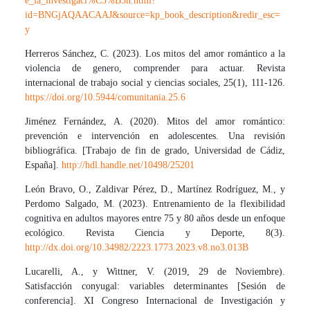
e_la_investigaci%C3%B3n.html?
id=BNGjAQAACAAJ&source=kp_book_description&redir_esc=
y
Herreros Sánchez, C. (2023). Los mitos del amor romántico a la
violencia de genero, comprender para actuar. Revista
internacional de trabajo social y ciencias sociales, 25(1), 111-126.
https://doi.org/10.5944/comunitania.25.6
Jiménez Fernández, A. (2020). Mitos del amor romántico:
prevención e intervención en adolescentes. Una revisión
bibliográfica. [Trabajo de fin de grado, Universidad de Cádiz,
España].
http://hdl.handle.net/10498/25201
León Bravo, O., Zaldivar Pérez, D., Martínez Rodríguez, M., y
Perdomo Salgado, M. (2023). Entrenamiento de la flexibilidad
cognitiva en adultos mayores entre 75 y 80 años desde un enfoque
ecológico. Revista Ciencia y Deporte, 8(3).
http://dx.doi.org/10.34982/2223.1773.2023.v8.no3.013B
Lucarelli, A., y Wittner, V. (2019, 29 de Noviembre).
Satisfacción conyugal: variables determinantes [Sesión de
conferencia]. XI Congreso Internacional de Investigación y