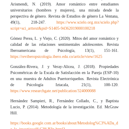
Arismendi, N. (2019). Amor romántico entre estudiantes
universitarios (hombres y mujeres), una mirada desde la
perspectiva de género. Revista de Estudios de género La Ventana,
49(1), 218-247.
https://www.scielo.org.mx/scielo.php?
script=sci_arttext&pid=S1405-94362019000100218
Gómez Perea, L. y Viejo, C. (2020). Mitos del amor romántico y
calidad de las relaciones sentimentales adolescentes. Revista
Iberoamericana de Psicología, 13(1), 151-161.
https://reviberopsicologia.ibero.edu.co/article/view/1625
González-Rivera, J. y Veray-Alicea, J. (2018). Propiedades
Psicométricas de la Escala de Satisfacción en la Pareja (ESP-10)
en una muestra de Adultos Puertorriqueños. Revista Electrónica
de Psicología Iztacala, 21(1), 100-120.
https://www.researchgate.net/publication/324000088
Hernández Sampieri, R., Fernández Collado, C., y Baptista
Lucio, P. (2014). Metodología de la investigación. Ed. McGraw
Hill.
https://books.google.com.ar/books/about/Metodolog%C3%ADa_d