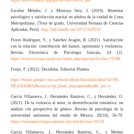
https://www.redalyc.org/pdf/805/80534202.pdf
Escobar Méndez, J. y Montoya Vera, J. (2019). Bienestar
psicológico y satisfacción marital en adultos de la ciudad de Lima
Metropolitana. [Tesis de grado, Universidad Peruana de Ciencias
Aplicadas, Perú].
http://hdl.handle.net/10757/628192
Flores Rodríguez, Y., y Sánchez Aragón, R. (2021). Satisfacción
con la relación: contribución del humor, optimismo y resiliencia.
Revista Electrónica de Psicología Iztacala, 24 (2).
https://www.revistas.unam.mx/index.php/repi/article/view/79788
Freijo, F. (2022). Decididas. Editorial Planeta.
https://books.google.com.ar/books/about/Decididas.html?id=Ph-
HEAAAQBAJ&source=kp_book_description&redir_esc=y
García Villanueva, J., Hernández Ramírez, C., y Hernández, O.
(2021). De la violencia al amor, la desmitificación romántica: un
análisis con perspectiva de género. Revista de psicología de la
universidad autónoma del estado de México, 20(10), 56-79.
https://revistapsicologia.uaemex.mx/article/view/16710
García Villanueva, J., Hernández Ramírez, C., y Monter