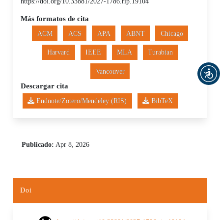
https://doi.org/10.33881/2027-1786.rip.19104
Más formatos de cita
ACM
ACS
APA
ABNT
Chicago
Harvard
IEEE
MLA
Turabian
Vancouver
Descargar cita
Endnote/Zotero/Mendeley (RIS)
BibTeX
Publicado:
Apr 8, 2026
Doi