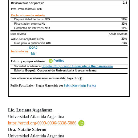
Revisores/as por pares
2
2.4
Perfil evaluadores/as N/D
Declaraciones de autoría
Disponibilidad de datos
N/D
16%
Declaraciones de autoría
Este artículo
Otros artículos
Financiación externa
No
32%
Conflictos de intereses
N/D
11%
Esta revista
Otras revistas
Artículos aceptados
67%
33%
Días para la publicación
488
145
DOAJ
Indexado en
GS
Perfiles
Editor y equipo editorial
Sociedad académica
Bogotá: Corporación Universitaria Iberoamericana
Editorial
Bogotá: Corporación Universitaria Iberoamericana
Para obtener más información sobre un dato, haga clic
Public Facts Label
- Plugin Mantenido por
Public Knowledge Project
Lic. Luciana Argañaraz
Universidad Atlantida Argentina
Contenido principal del artículo
https://orcid.org/0009-0006-6338-5886
Dra. Natalie Salerno
Universidad Atlantida Argentina