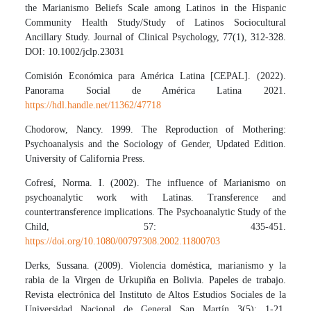
the Marianismo Beliefs Scale among Latinos in the Hispanic
Community Health Study/Study of Latinos Sociocultural
Ancillary Study. Journal of Clinical Psychology, 77(1), 312-328.
DOI: 10.1002/jclp.23031
Comisión Económica para América Latina [CEPAL]. (2022).
Panorama Social de América Latina 2021.
https://hdl.handle.net/11362/47718
Chodorow, Nancy. 1999. The Reproduction of Mothering:
Psychoanalysis and the Sociology of Gender, Updated Edition.
University of California Press.
Cofresí, Norma. I. (2002). The influence of Marianismo on
psychoanalytic work with Latinas. Transference and
countertransference implications. The Psychoanalytic Study of the
Child, 57: 435-451.
https://doi.org/10.1080/00797308.2002.11800703
Derks, Sussana. (2009). Violencia doméstica, marianismo y la
rabia de la Virgen de Urkupiña en Bolivia. Papeles de trabajo.
Revista electrónica del Instituto de Altos Estudios Sociales de la
Universidad Nacional de General San Martín 3(5): 1-21.