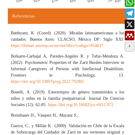
Referencias
Detalles del artículo
Batthyany, K. (Coord). (2020). Miradas latinoamericanas a los
cuidados. Buenos Aires: CLACSO; México DF: Siglo XXI.
https://dialnet.unirioja.es/servlet/libro?codigo=854837
Boluarte-Carbajal A, Paredes-Angeles R. y Tafur-Mendoza A.
(2022). Psychometric Properties of the Zarit Burden Interview in
Informal Caregivers of Persons with Intellectual Disabilities.
Frontiers in Psychology, 13.
https://doi.org/10.3389/fpsyg.2022.792805
Bonelli, A. (2019). Estereotipos de género transmitidos a los
niños y niñas en la familia postpatriarcal. Journal De Ciencias
Sociales (12): 62-85.
https://doi.org/10.18682/jcs.v0i12.872
Breinbauer H., Vásquez H., Mayanz S.,
Guerra, C., y Millán K.. (2009). Validación en Chile de la Escala
de Sobrecarga del Cuidador de Zarit en sus versiones original y