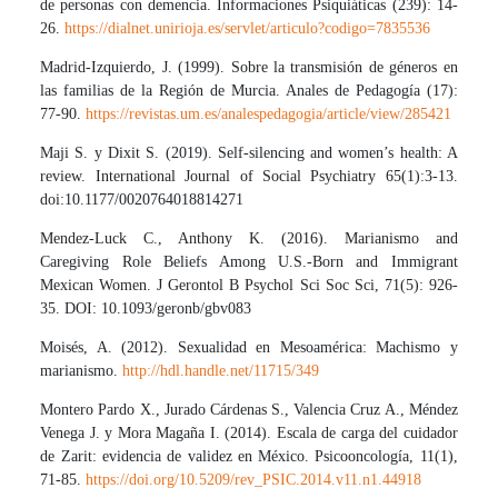
de personas con demencia. Informaciones Psiquiáticas (239): 14-
26.
https://dialnet.unirioja.es/servlet/articulo?codigo=7835536
Madrid-Izquierdo, J. (1999). Sobre la transmisión de géneros en
las familias de la Región de Murcia. Anales de Pedagogía (17):
77-90.
https://revistas.um.es/analespedagogia/article/view/285421
Maji S. y Dixit S. (2019). Self-silencing and women’s health: A
review. International Journal of Social Psychiatry 65(1):3-13.
doi:10.1177/0020764018814271
Mendez-Luck C., Anthony K. (2016). Marianismo and
Caregiving Role Beliefs Among U.S.-Born and Immigrant
Mexican Women. J Gerontol B Psychol Sci Soc Sci, 71(5): 926-
35. DOI: 10.1093/geronb/gbv083
Moisés, A. (2012). Sexualidad en Mesoamérica: Machismo y
marianismo.
http://hdl.handle.net/11715/349
Montero Pardo X., Jurado Cárdenas S., Valencia Cruz A., Méndez
Venega J. y Mora Magaña I. (2014). Escala de carga del cuidador
de Zarit: evidencia de validez en México. Psicooncología, 11(1),
71-85.
https://doi.org/10.5209/rev_PSIC.2014.v11.n1.44918