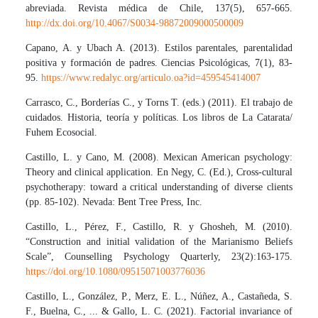
abreviada. Revista médica de Chile, 137(5), 657-665.
http://dx.doi.org/10.4067/S0034-98872009000500009
Capano, A. y Ubach A. (2013). Estilos parentales, parentalidad
positiva y formación de padres. Ciencias Psicológicas, 7(1), 83-
95.
https://www.redalyc.org/articulo.oa?id=459545414007
Carrasco, C., Borderías C., y Torns T. (eds.) (2011). El trabajo de
cuidados. Historia, teoría y políticas. Los libros de La Catarata/
Fuhem Ecosocial.
Castillo, L. y Cano, M. (2008). Mexican American psychology:
Theory and clinical application. En Negy, C. (Ed.), Cross-cultural
psychotherapy: toward a critical understanding of diverse clients
(pp. 85-102). Nevada: Bent Tree Press, Inc.
Castillo, L., Pérez, F., Castillo, R. y Ghosheh, M. (2010).
“Construction and initial validation of the Marianismo Beliefs
Scale”, Counselling Psychology Quarterly, 23(2):163-175.
https://doi.org/10.1080/09515071003776036
Castillo, L., González, P., Merz, E. L., Núñez, A., Castañeda, S.
F., Buelna, C., ... & Gallo, L. C. (2021). Factorial invariance of