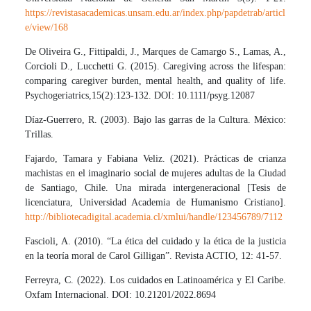
https://revistasacademicas.unsam.edu.ar/index.php/papdetrab/articl
e/view/168
De Oliveira G., Fittipaldi, J., Marques de Camargo S., Lamas, A.,
Corcioli D., Lucchetti G. (2015). Caregiving across the lifespan:
comparing caregiver burden, mental health, and quality of life.
Psychogeriatrics,15(2):123-132. DOI: 10.1111/psyg.12087
Díaz-Guerrero, R. (2003). Bajo las garras de la Cultura. México:
Trillas.
Fajardo, Tamara y Fabiana Veliz. (2021). Prácticas de crianza
machistas en el imaginario social de mujeres adultas de la Ciudad
de Santiago, Chile. Una mirada intergeneracional [Tesis de
licenciatura, Universidad Academia de Humanismo Cristiano].
http://bibliotecadigital.academia.cl/xmlui/handle/123456789/7112
Fascioli, A. (2010). “La ética del cuidado y la ética de la justicia
en la teoría moral de Carol Gilligan”. Revista ACTIO, 12: 41-57.
Ferreyra, C. (2022). Los cuidados en Latinoamérica y El Caribe.
Oxfam Internacional. DOI: 10.21201/2022.8694