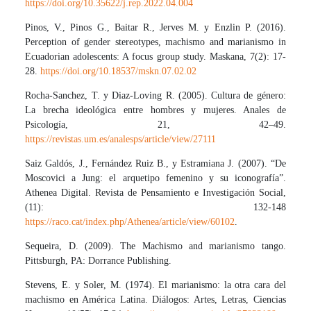
https://doi.org/10.35622/j.rep.2022.04.004
Pinos, V., Pinos G., Baitar R., Jerves M. y Enzlin P. (2016).
Perception of gender stereotypes, machismo and marianismo in
Ecuadorian adolescents: A focus group study. Maskana, 7(2): 17-
28.
https://doi.org/10.18537/mskn.07.02.02
Rocha-Sanchez, T. y Diaz-Loving R. (2005). Cultura de género:
La brecha ideológica entre hombres y mujeres. Anales de
Psicología, 21, 42–49.
https://revistas.um.es/analesps/article/view/27111
Saiz Galdós, J., Fernández Ruiz B., y Estramiana J. (2007). “De
Moscovici a Jung: el arquetipo femenino y su iconografía”.
Athenea Digital. Revista de Pensamiento e Investigación Social,
(11): 132-148
https://raco.cat/index.php/Athenea/article/view/60102
.
Sequeira, D. (2009). The Machismo and marianismo tango.
Pittsburgh, PA: Dorrance Publishing.
Stevens, E. y Soler, M. (1974). El marianismo: la otra cara del
machismo en América Latina. Diálogos: Artes, Letras, Ciencias