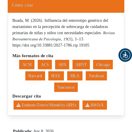
Cómo citar
Boada, M. (2026). Influencia del estereotipo genérico del
marianismo en la percepción de sobrecarga de cuidadoras
primarias de niñas y niños con necesidades especiales.
Revista
Iberoamericana de Psicología
,
19
(1), 1–13.
https://doi.org/10.33881/2027-1786.rip.19105
Más formatos de cita
ACM
ACS
APA
ABNT
Chicago
Harvard
IEEE
MLA
Turabian
Vancouver
Descargar cita
Endnote/Zotero/Mendeley (RIS)
BibTeX
Publicado:
Apr 8, 2026