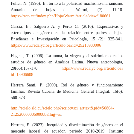
Fuller, N. (1996). En torno a la polaridad machismo-marianismo.
Anuario de hojas de Warmi, (7): 11-18.
https://raco.cat/index.php/HojasWarmi/article/view/180661
García, E., Salguero A. y Pérez G. (2010). Expectativas y
estereotipos de género en la relación entre padres e hijas.
Enseñanza e Investigación en Psicología, 15 (2): 325-341.
https://www.redalyc.org/articulo.oa?id=29215980006
Hagene, T. (2006). La mona, la virgen y el sufrimiento en los
estudios de género en América Latina. Nueva antropología,
20(66):157-170.
https://www.redalyc.org/articulo.oa?
id=15906608
Herrera Santi, P. (2000). Rol de género y funcionamiento
familiar. Revista Cubana de Medicina General Integral, 16(6):
568-573.
http://scielo.sld.cu/scielo.php?script=sci_arttext&pid=S0864-
21252000000600008&lng=es
.
Herrera, E. (2023). Inequidad y discriminación de género en el
mercado laboral de ecuador, periodo 2010-2019. Instituto