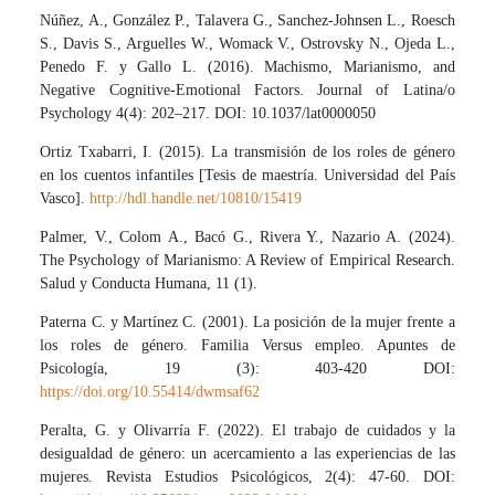
Núñez, A., González P., Talavera G., Sanchez-Johnsen L., Roesch
S., Davis S., Arguelles W., Womack V., Ostrovsky N., Ojeda L.,
Penedo F. y Gallo L. (2016). Machismo, Marianismo, and
Negative Cognitive-Emotional Factors. Journal of Latina/o
Psychology 4(4): 202–217. DOI: 10.1037/lat0000050
Ortiz Txabarri, I. (2015). La transmisión de los roles de género
en los cuentos infantiles [Tesis de maestría. Universidad del País
Vasco].
http://hdl.handle.net/10810/15419
Palmer, V., Colom A., Bacó G., Rivera Y., Nazario A. (2024).
The Psychology of Marianismo: A Review of Empirical Research.
Salud y Conducta Humana, 11 (1).
Paterna C. y Martínez C. (2001). La posición de la mujer frente a
los roles de género. Familia Versus empleo. Apuntes de
Psicología, 19 (3): 403-420 DOI:
https://doi.org/10.55414/dwmsaf62
Peralta, G. y Olivarría F. (2022). El trabajo de cuidados y la
desigualdad de género: un acercamiento a las experiencias de las
mujeres. Revista Estudios Psicológicos, 2(4): 47-60. DOI: