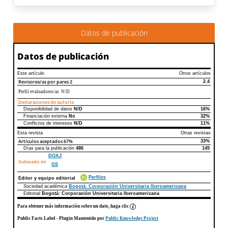
Datos de publicación
Datos de publicación
Este artículo
Otros artículos
Revisores/as por pares
2
2.4
Perfil evaluadores/as N/D
Declaraciones de autoría
Disponibilidad de datos
N/D
16%
Declaraciones de autoría
Este artículo
Otros artículos
Financiación externa
No
32%
Conflictos de intereses
N/D
11%
Esta revista
Otras revistas
Artículos aceptados
67%
33%
Días para la publicación
486
145
DOAJ
Indexado en
GS
Perfiles
Editor y equipo editorial
Sociedad académica
Bogotá: Corporación Universitaria Iberoamericana
Editorial
Bogotá: Corporación Universitaria Iberoamericana
Para obtener más información sobre un dato, haga clic
Public Facts Label
- Plugin Mantenido por
Public Knowledge Project