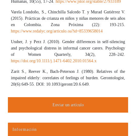
Humanas, 10(55), 17-24.
https://www.jstor.org/stable/27933189
Varela Londoño, S., Chinchilla Salcedo T. y Murad Gutiérrez V.
(2015). Prácticas de crianza en niños y niñas menores de seis años
en Colombia. Zona Próxima (22): 193-215.
https://www.redalyc.org/articulo.oa?id=85339658014
Ussher, J. y Perz J. (2010). Gender differences in self-silencing
and psychological distress in informal cancer carers. Psychology
of Women Quarterly, 34(2), 228–242.
https://doi.org/10.1111/j.1471-6402.2010.01564.x
Zarit S., Reever K., Bach-Peterson J. (1980). Relatives of the
impaired elderly: correlates of feelings of burden. Gerontologist,
20(6):649-55. DOI: 10.1093/geront/20.6.649.
Enviar un artículo
Información