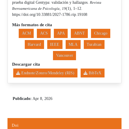
prueba digital Gentypa: validación y hallazgos.
Revista
Iberoamericana de Psicología
,
19
(1), 1–12.
https://doi.org/10.33881/2027-1786.rip.19108
Más formatos de cita
ACM
ACS
APA
ABNT
Chicago
Harvard
IEEE
MLA
Turabian
Vancouver
Descargar cita
Endnote/Zotero/Mendeley (RIS)
BibTeX
Publicado:
Apr 8, 2026
Doi