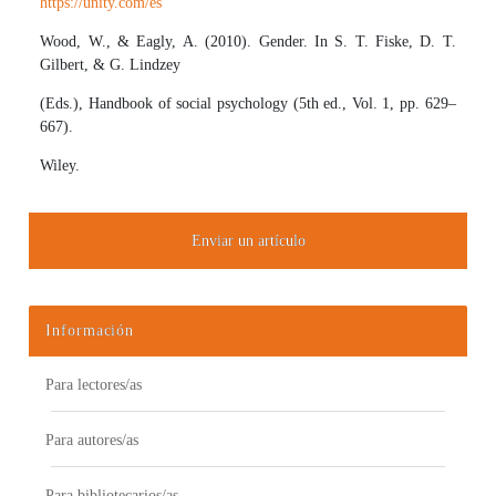
https://unity.com/es
Wood, W., & Eagly, A. (2010). Gender. In S. T. Fiske, D. T.
Gilbert, & G. Lindzey
(Eds.), Handbook of social psychology (5th ed., Vol. 1, pp. 629–
667).
Wiley.
Enviar un artículo
Información
Para lectores/as
Para autores/as
Para bibliotecarios/as