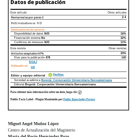
Datos de publicación
Este artículo
Otros artículos
Revisores/as por pares
3
2.4
Perfil evaluadores/as N/D
Declaraciones de autoría
Disponibilidad de datos
N/D
16%
Declaraciones de autoría
Este artículo
Otros artículos
Financiación externa
No
32%
Conflictos de intereses
N/D
11%
Esta revista
Otras revistas
Artículos aceptados
67%
33%
Días para la publicación
478
145
DOAJ
Indexado en
GS
Perfiles
Editor y equipo editorial
Sociedad académica
Bogotá: Corporación Universitaria Iberoamericana
Editorial
Bogotá: Corporación Universitaria Iberoamericana
Para obtener más información sobre un dato, haga clic
Public Facts Label
- Plugin Mantenido por
Public Knowledge Project
Miguel Angel Muñoz López
Centro de Actualización del Magisterio
Contenido principal del artículo
María del Rocío Hernández Pozo