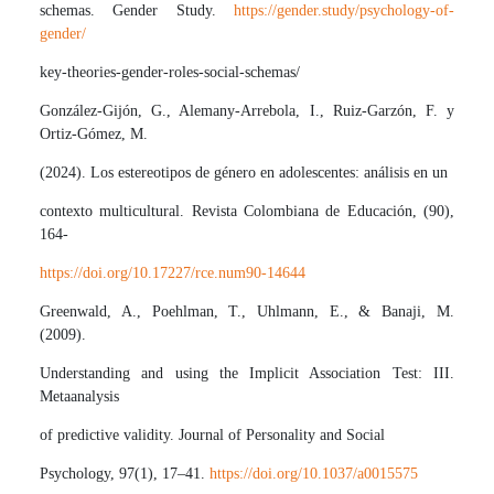
schemas. Gender Study.
https://gender.study/psychology-of-
gender/
key-theories-gender-roles-social-schemas/
González-Gijón, G., Alemany-Arrebola, I., Ruiz-Garzón, F. y
Ortiz-Gómez, M.
(2024). Los estereotipos de género en adolescentes: análisis en un
contexto multicultural. Revista Colombiana de Educación, (90),
164-
https://doi.org/10.17227/rce.num90-14644
Greenwald, A., Poehlman, T., Uhlmann, E., & Banaji, M.
(2009).
Understanding and using the Implicit Association Test: III.
Metaanalysis
of predictive validity. Journal of Personality and Social
Psychology, 97(1), 17–41.
https://doi.org/10.1037/a0015575