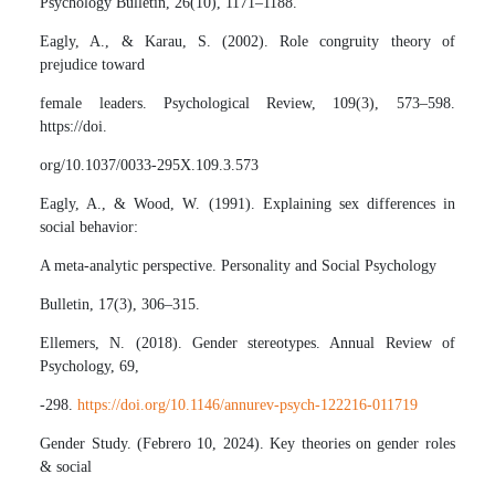
Psychology Bulletin, 26(10), 1171–1188.
Eagly, A., & Karau, S. (2002). Role congruity theory of
prejudice toward
female leaders. Psychological Review, 109(3), 573–598.
https://doi.
org/10.1037/0033-295X.109.3.573
Eagly, A., & Wood, W. (1991). Explaining sex differences in
social behavior:
A meta-analytic perspective. Personality and Social Psychology
Bulletin, 17(3), 306–315.
Ellemers, N. (2018). Gender stereotypes. Annual Review of
Psychology, 69,
-298.
https://doi.org/10.1146/annurev-psych-122216-011719
Gender Study. (Febrero 10, 2024). Key theories on gender roles
& social