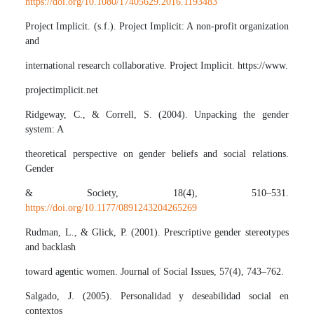
https://doi.org/10.1080/17405629.2016.1193483
Project Implicit. (s.f.). Project Implicit: A non-profit organization
and
international research collaborative. Project Implicit. https://www.
projectimplicit.net
Ridgeway, C., & Correll, S. (2004). Unpacking the gender
system: A
theoretical perspective on gender beliefs and social relations.
Gender
& Society, 18(4), 510–531.
https://doi.org/10.1177/0891243204265269
Rudman, L., & Glick, P. (2001). Prescriptive gender stereotypes
and backlash
toward agentic women. Journal of Social Issues, 57(4), 743–762.
Salgado, J. (2005). Personalidad y deseabilidad social en
contextos