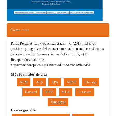
Cómo citar
Pérez Pérez, A. E., y Sánchez Aragón, R. (2017). Efectos
positivos y negativos del contacto mediado en mujeres víctimas
de acoso.
Revista Iberoamericana de Psicología
,
8
(2).
Recuperado a partir de
https://reviberopsicologia.ibero.edu.co/article/view/841
Más formatos de cita
ACM
ACS
APA
ABNT
Chicago
Harvard
IEEE
MLA
Turabian
Vancouver
Descargar cita