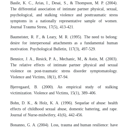
Basile, K. C., Arias, I., Desai, S., & Thompson, M. P. (2004).
The differential association of intimate partner physical, sexual,
psychological, and stalking violence and posttraumatic stress
symptoms in a nationally representative sample of women.
Journal Trauma Stress, 17(5), 413-421.
Baumeister, R. F., & Leary, M. R. (1995). The need to belong:
desire for interpersonal attachments as a fundamental human
motivation. Psychological Bulletin, 117(3), 497-529.
Bennice, J. A., Resick, P. A., Mechanic, M., & Astin, M. (2003).
The relative effects of intimate partner physical and sexual
violence on post-traumatic stress disorder symptomatology.
Violence and Victims, 18(1), 87-94.
Bjerregaard, B. (2000). An empirical study of stalking
victimization. Violence and Victims, 15(1), 389–406.
Bohn, D. K., & Holz, K. A. (1996). Sequelae of abuse: health
effects of childhood sexual abuse, domestic battering, and rape.
Journal of Nurse-midwifery, 41(6), 442-456.
Bonanno, G. A. (2004). Loss, trauma and human resilience: have