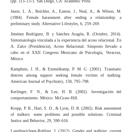
(pp. 113–137). San Diego, CA: Academic Press.
Jason, L. A., Reichler, A., Easton, J., Neal, A., & Wilson, M.
(1984). Female harassment after ending a relationship: a
preliminary study. Alternative Lifestyles, 6, 259–269.
Jiménez Rodríguez, B. y Sánchez Aragón, R. (Octubre, 2014).
Sintomatología vinculada a la experiencia del acoso relacional. En
A. Zalce (Presidencia), Acoso Relacional. Simposio llevado a
cabo en el XXII Congreso Mexicano de Psicología, Veracruz,
México.
Kamphuis, J. H., & Emmelkamp, P. M. G. (2001). Traumatic
distress among support seeking female victims of stalking.
American Journal of Psychiatry, 158, 795–798.
Kerlinger, F. N., & Lee, H. B. (2002). Investigación del
comportamiento. México: McGraw-Hill.
Kropp, P. R., Hart, S. D., & Lyon, D. R. (2002). Risk assessment
of stalkers: some problems and possible solutions. Criminal
Justice and Behavior, 29, 590–616.
Langhinrichsen-Rohling, J. (2012). Gender and stalking: current