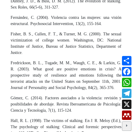
Duntley, J. D., & Buss, D. M. (2012). The evolution of stalking.
Sex Roles, 66(5-6), 311-327.
Fernández, C. (2004). Violencia contra las mujeres: una visión
estructural. Psychosocial Intervention, 13(2), 155-164.
Fisher, B. S., Cullen, F. T., & Turner, M. G. (2000). The sexual
victimization of college women. Washington, DC: National
Institute of Justice, Bureau of Justice Statistics, Department of
Justice.
Fredrickson, B. L., Tugade, M. M., Waugh, C. E., & Larkin, G.
R. (2003). What good are positive emotions in crisis? A
prospective study of resilience and emotions following the
terrorist attacks on the United States on September 11th, 2001.
Journal of Personality and Social Psychology, 84(2), 365-376.
Gómez, C. (2014). Factores asociados a la violencia: revisión y
posibilidades de abordaje. Revista Iberoamericana de Psicología:
Ciencia y Tecnología, 7(1), 115-124.
Hall, R. L. (1998). The victims of stalking. En J. R. Meloy (Ed.),
The psychology of stalking: Clinical and forensic perspectives