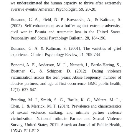
we underestimated the human capacity to thrive after extremely
aversive events? American Psychologist, 59, 20-28.
Bonanno, G. A., Field, N. P., Kovacevic, A., & Kaltman, S.
(2002). Self-enhancement as a buffer against extreme adversity:
civil war in Bosnia and traumatic loss in the United States.
Personality and Social Psychology Bulletin, 28, 184-196.
Bonanno, G. A. & Kaltman, S. (2001). The varieties of grief
experience. Clinical Psychology Review, 21, 705-734.
Bonomi, A. E., Anderson, M. L., Nemeth, J., Bartle-Haring, S.,
Buettner, C., & Schipper, D. (2012). Dating violence
victimization across the teen years: Abuse frequency, number of
abusive partners, and age at first occurrence. BMC public health,
12(1), 637-647.
Breiding, M. J., Smith, S. G., Basile, K. C., Walters, M. L.,
Chen, J., & Merrick, M. T. (2014). Prevalence and characteristics
of sexual violence, stalking, and intimate partner violence
victimization—National Intimate Partner and Sexual Violence
Survey, United States, 2011. American Journal of Public Health,
105(4), E11-E12.