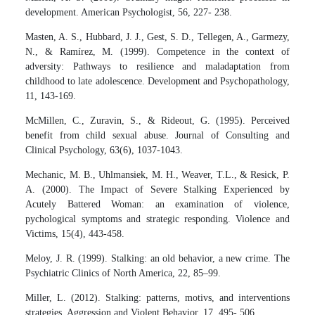
development. American Psychologist, 56, 227- 238.
Masten, A. S., Hubbard, J. J., Gest, S. D., Tellegen, A., Garmezy,
N., & Ramírez, M. (1999). Competence in the context of
adversity: Pathways to resilience and maladaptation from
childhood to late adolescence. Development and Psychopathology,
11, 143-169.
McMillen, C., Zuravin, S., & Rideout, G. (1995). Perceived
benefit from child sexual abuse. Journal of Consulting and
Clinical Psychology, 63(6), 1037-1043.
Mechanic, M. B., Uhlmansiek, M. H., Weaver, T.L., & Resick, P.
A. (2000). The Impact of Severe Stalking Experienced by
Acutely Battered Woman: an examination of violence,
pychological symptoms and strategic responding. Violence and
Victims, 15(4), 443-458.
Meloy, J. R. (1999). Stalking: an old behavior, a new crime. The
Psychiatric Clinics of North America, 22, 85–99.
Miller, L. (2012). Stalking: patterns, motivs, and interventions
strategies. Aggression and Violent Behavior, 17, 495- 506.