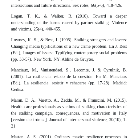
intersections and future directions. Sex roles, 66(5-6), 418-426.
Logan, T. K., & Walker, R. (2010). Toward a deeper
understanding of the harms caused by partner stalking. Violence
and victims, 25(4), 440-455.
Lowney, K. S., & Best, J. (1995). Stalking strangers and lovers:
Changing media typifications of a new crime problem. En J. Best
(Ed.), Images of issues: Typifying contemporary social problems
(pp. 33-57). New York, NY: Aldine de Gruyter.
Manciaux, M., Vanistendael, S., Lecomte, J. & Cyrulnik, B.
(2001). La resiliencia: estado de la cuestión. En M. Manciaux
(Ed.), La resiliencia: resistir y rehacerse (pp. 17-28). Madrid:
Gedisa.
Maran, D. A., Varetto, A., Zedda, M., & Franscini, M. (2015).
Health care professionals as victims of stalking characteristics of
the stalking campaign, consequences, and motivation in Italy
[versión electrónica]. Journal of interpersonal violence, 30(10), 1-
21.
Masten, A. S. (2001). Ordinary magic: resilience processes in