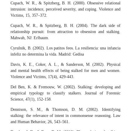
Cupach, W. R., & Spitzberg, B. H. (2000). Obsessive relational
intrusion: incidence, perceived severity, and coping. Violence and
Victims, 15, 357–372.
Cupach, W. R., & Spitzberg, B. H. (2004). The dark side of
relationship pursuit: from attraction to obsession and stalking.
Mahwah, NJ: Erlbaum.
Cyrulnik, B. (2002). Los patitos feos. La resiliencia: una infancia
infeliz no determina la vida. Madrid: Gedisa
Davis, K. E., Coker, A. L., & Sanderson, M. (2002). Physical
and mental health effects of being stalked for men and women.
Violence and Victims, 17(4), 429-443.
Del Ben, K. & Fremouw, W. (2002). Stalking: developing and
empirical typology to classify stalkers. Journal of Forensic
Science, 47(1), 152-158.
Dennison, S. M., & Thomson, D. M. (2002). Identifying
stalking: the relevance of intent in commonsense reasoning. Law
and Human Behavior, 26, 543–561.