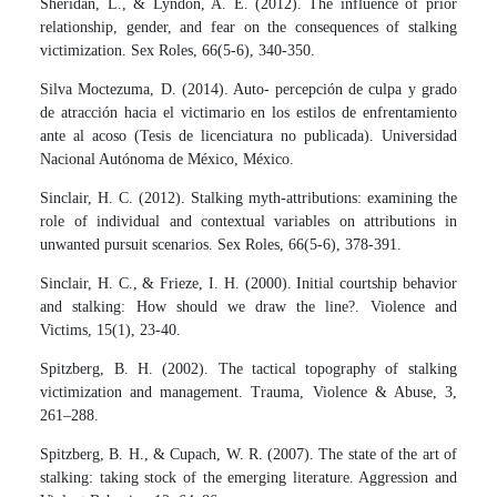
Sheridan, L., & Lyndon, A. E. (2012). The influence of prior
relationship, gender, and fear on the consequences of stalking
victimization. Sex Roles, 66(5-6), 340-350.
Silva Moctezuma, D. (2014). Auto- percepción de culpa y grado
de atracción hacia el victimario en los estilos de enfrentamiento
ante al acoso (Tesis de licenciatura no publicada). Universidad
Nacional Autónoma de México, México.
Sinclair, H. C. (2012). Stalking myth-attributions: examining the
role of individual and contextual variables on attributions in
unwanted pursuit scenarios. Sex Roles, 66(5-6), 378-391.
Sinclair, H. C., & Frieze, I. H. (2000). Initial courtship behavior
and stalking: How should we draw the line?. Violence and
Victims, 15(1), 23-40.
Spitzberg, B. H. (2002). The tactical topography of stalking
victimization and management. Trauma, Violence & Abuse, 3,
261–288.
Spitzberg, B. H., & Cupach, W. R. (2007). The state of the art of
stalking: taking stock of the emerging literature. Aggression and