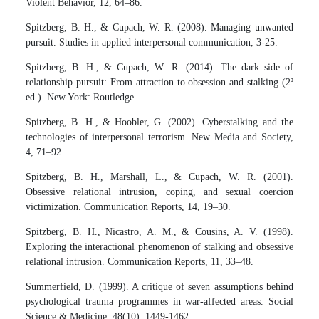
Violent Behavior, 12, 64–86.
Spitzberg, B. H., & Cupach, W. R. (2008). Managing unwanted
pursuit. Studies in applied interpersonal communication, 3-25.
Spitzberg, B. H., & Cupach, W. R. (2014). The dark side of
relationship pursuit: From attraction to obsession and stalking (2ª
ed.). New York: Routledge.
Spitzberg, B. H., & Hoobler, G. (2002). Cyberstalking and the
technologies of interpersonal terrorism. New Media and Society,
4, 71–92.
Spitzberg, B. H., Marshall, L., & Cupach, W. R. (2001).
Obsessive relational intrusion, coping, and sexual coercion
victimization. Communication Reports, 14, 19–30.
Spitzberg, B. H., Nicastro, A. M., & Cousins, A. V. (1998).
Exploring the interactional phenomenon of stalking and obsessive
relational intrusion. Communication Reports, 11, 33–48.
Summerfield, D. (1999). A critique of seven assumptions behind
psychological trauma programmes in war-affected areas. Social
Science & Medicine, 48(10), 1449-1462.