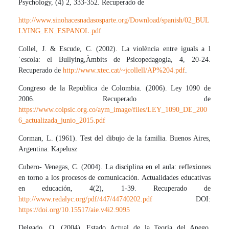
Psychology, (4) 2, 333-352. Recuperado de
http://www.sinohacesnadasosparte.org/Download/spanish/02_BUL
LYING_EN_ESPANOL.pdf
Collel, J. & Escude, C. (2002). La violència entre iguals a l
´escola: el Bullying,Àmbits de Psicopedagogía, 4, 20-24.
Recuperado de
http://www.xtec.cat/~jcollell/AP%204.pdf
.
Congreso de la Republica de Colombia. (2006). Ley 1090 de
2006. Recuperado de
https://www.colpsic.org.co/aym_image/files/LEY_1090_DE_200
6_actualizada_junio_2015.pdf
Corman, L. (1961). Test del dibujo de la familia. Buenos Aires,
Argentina: Kapelusz
Cubero- Venegas, C. (2004). La disciplina en el aula: reflexiones
en torno a los procesos de comunicación. Actualidades educativas
en educación, 4(2), 1-39. Recuperado de
http://www.redalyc.org/pdf/447/44740202.pdf
DOI:
https://doi.org/10.15517/aie.v4i2.9095
Delgado, O. (2004). Estado Actual de la Teoría del Apego.