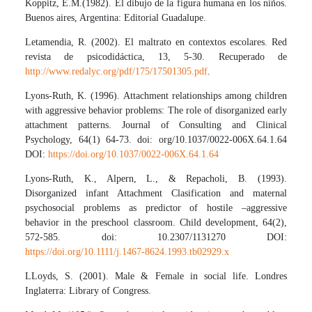
Koppitz, E.M.(1982). El dibujo de la figura humana en los niños.
Buenos aires, Argentina: Editorial Guadalupe.
Letamendia, R. (2002). El maltrato en contextos escolares. Red
revista de psicodidáctica, 13, 5-30. Recuperado de
http://www.redalyc.org/pdf/175/17501305.pdf
.
Lyons-Ruth, K. (1996). Attachment relationships among children
with aggressive behavior problems: The role of disorganized early
attachment patterns. Journal of Consulting and Clinical
Psychology, 64(1) 64-73. doi: org/10.1037/0022-006X.64.1.64
DOI:
https://doi.org/10.1037/0022-006X.64.1.64
Lyons-Ruth, K., Alpern, L., & Repacholi, B. (1993).
Disorganized infant Attachment Clasification and maternal
psychosocial problems as predictor of hostile –aggressive
behavior in the preschool classroom. Child development, 64(2),
572-585. doi: 10.2307/1131270 DOI:
https://doi.org/10.1111/j.1467-8624.1993.tb02929.x
LLoyds, S. (2001). Male & Female in social life. Londres
Inglaterra: Library of Congress.