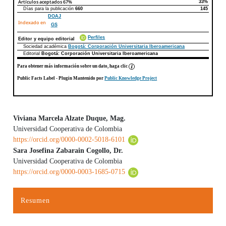
Artículos aceptados
67%
33%
Días para la publicación
660
145
DOAJ
Indexado en
GS
Perfiles
Editor y equipo editorial
Sociedad académica
Bogotá: Corporación Universitaria Iberoamericana
Editorial
Bogotá: Corporación Universitaria Iberoamericana
Para obtener más información sobre un dato, haga clic
Public Facts Label
- Plugin Mantenido por
Public Knowledge Project
Viviana Marcela Alzate Duque, Mag.
Universidad Cooperativa de Colombia
Contenido principal del artículo
https://orcid.org/0000-0002-5018-6101
Sara Josefina Zabarain Cogollo, Dr.
Universidad Cooperativa de Colombia
https://orcid.org/0000-0003-1685-0715
Resumen