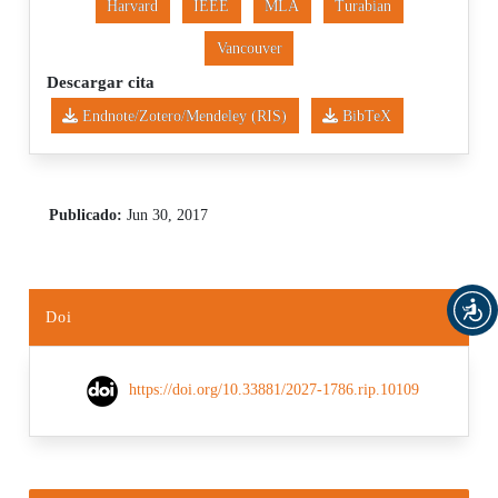
Harvard
IEEE
MLA
Turabian
Vancouver
Descargar cita
Endnote/Zotero/Mendeley (RIS)
BibTeX
Publicado:
Jun 30, 2017
Doi
https://doi.org/10.33881/2027-1786.rip.10109