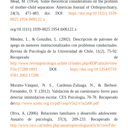
Mead, M. (1954). Some theoretical considerations on the problem
of mother-child separation. American Journal of Orthopsychiatry,
24(3), 471-483. doi: DOI:
https://doi.org/10.1111/j.1939-
0025.1954.tb06122.x
org/10.1111/j.1939-0025.1954.tb06122.x
Méndez, L., & González, L. (2002). Descripción de patrones de
apego en menores institucionalizados con problemas conductuales.
Revista de Psicología de la Universidad de Chile, 11(2), 75-92.
Recuperado de
http://www.revistapsicologia.uchile.cl/index.php/RDP/article/view
File/17288/1803
DOI:
https://doi.org/10.5354/0719-
0581.2002.17288
Moratto-Vásquez, N. S., Cardenas-Zuluaga, N., & Berbesí-
Fernández, D. Y. (2012). Validación de un cuestionario breve para
detectar intimidacion escolar. CES Psicologia, 70-78. Recuperado
de
http://www.scielo.org.co/pdf/cesp/v5n2/v5n2a06.pdf
Oliva, A. (2006). Relaciones familiares y desarrollo adolescente.
Anuario de psicología, 37(3), 209-233. Recuperado de
http://www.raco.cat/index.php/anuariopsicologia/article/viewFile/