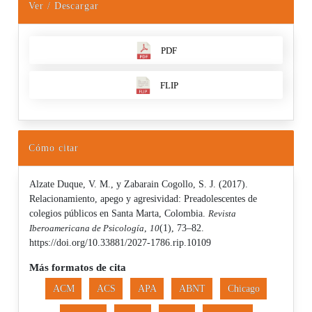
Ver / Descargar
PDF
FLIP
Cómo citar
Alzate Duque, V. M., y Zabarain Cogollo, S. J. (2017).
Relacionamiento, apego y agresividad: Preadolescentes de
colegios públicos en Santa Marta, Colombia.
Revista
Iberoamericana de Psicología
,
10
(1), 73–82.
https://doi.org/10.33881/2027-1786.rip.10109
Más formatos de cita
ACM
ACS
APA
ABNT
Chicago