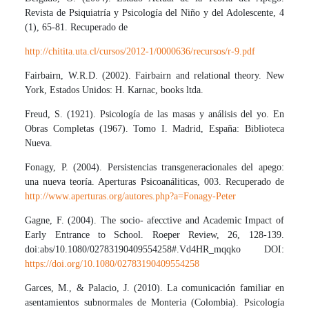
Revista de Psiquiatría y Psicología del Niño y del Adolescente, 4
(1), 65-81. Recuperado de
http://chitita.uta.cl/cursos/2012-1/0000636/recursos/r-9.pdf
Fairbairn, W.R.D. (2002). Fairbairn and relational theory. New
York, Estados Unidos: H. Karnac, books ltda.
Freud, S. (1921). Psicología de las masas y análisis del yo. En
Obras Completas (1967). Tomo I. Madrid, España: Biblioteca
Nueva.
Fonagy, P. (2004). Persistencias transgeneracionales del apego:
una nueva teoría. Aperturas Psicoanáliticas, 003. Recuperado de
http://www.aperturas.org/autores.php?a=Fonagy-Peter
Gagne, F. (2004). The socio- afecctive and Academic Impact of
Early Entrance to School. Roeper Review, 26, 128-139.
doi:abs/10.1080/02783190409554258#.Vd4HR_mqqko DOI:
https://doi.org/10.1080/02783190409554258
Garces, M., & Palacio, J. (2010). La comunicación familiar en
asentamientos subnormales de Monteria (Colombia). Psicología