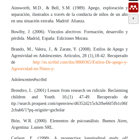
Ainsworth, M.D., & Bell, S.M. (1989). Apego, exploración y
separación, ilustrados a través de la conducta de niños de un año
en una situación extraña. Madrid: Alianza.
Bowlby, J. (2006). Vínculos afectivos: Formación, desarrollo y
pérdida. Madrid, España: Ediciones Morata.
Brando, M., Valera, J., & Zarate, Y. (2008). Estilos de Apego y
Agresividad en Adolescentes. Artículos, 28 (1),18-42. Recuperado
de
http://es.scribd.com/doc/8800365/Estilos-De-apego-y-
Agresividad-en-Ninos-y-
Adolescentes#scribd
Brendtro, L. (2001) Lesson from research on ridicule. Reclaiming
children and Youth. 10,(1) 47-49. Recuperado de
ttp://search.proquest.com/openview/d6352d215cb2fbe66f5fb1c06f
2cbab6/1?pq-origsite=gscholar
Bión, W.R. (2000). Elementos de psicoanálisis. Buenos Aires,
Argentina: Lumen SRL.
Carlson, E. (1998). A prospective longitudinal study off