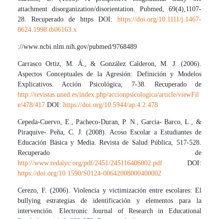
attachment disorganization/disorientation. Pubmed, 69(4),1107-
28. Recuperado de https DOI:
https://doi.org/10.1111/j.1467-
8624.1998.tb06163.x
://www.ncbi.nlm.nih.gov/pubmed/9768489
Carrasco Ortiz, M. Á., & González Calderon, M. J. (2006).
Aspectos Conceptuales de la Agresión: Definición y Modelos
Explicativos. Acción Psicológica, 7-38. Recuperado de
http://revistas.uned.es/index.php/accionpsicologica/article/viewFil
e/478/417
DOI:
https://doi.org/10.5944/ap.4.2.478
Cepeda-Cuervo, E., Pacheco-Duran, P. N., Garcia- Barco, L., &
Piraquive- Peña, C. J. (2008). Acoso Escolar a Estudiantes de
Educación Básica y Media. Revista de Salud Pública, 517-528.
Recuperado de
http://www.redalyc.org/pdf/2451/245116406002.pdf
DOI:
https://doi.org/10.1590/S0124-00642008000400002
Cerezo, F. (2006). Violencia y victimización entre escolares: El
bullying estrategias de identificación y elementos para la
intervención. Electronic Journal of Research in Educational