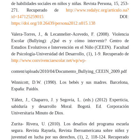
de habilidades sociales en niños y niñas. Revista Persona, 15, 253-
271. Recuperado de
http://www.redalyc.org/articulo.oa?
id=147125259015
DOI:
https://doi.org/10.26439/persona2012.n015.138
Valera-Torres, J., & Lecannelier-Acevedo, F. (2008). Violencia
Escolar (Bullying): ¿Qué es y cómo intervenir? Centro de
Estudios Evolutivos e Intervención en el Niño (CEEIN). Facultad
de Psicología-Universidad del Desarrollo, (1), 1-9. Recuperado de
http://www.convivenciaescolar.net/wp/wp-
content/uploads/2010/04/Documento_Bullying_CEEIN_2009.pdf
Winnicott, D.W. (1990). Los bebés y sus madres. Barcelona,
España: Paidós.
Yáñez, J., Chaparro, J. y Segovia, L. (eds.) (2012) Experticia,
sabiduría y desarrollo Moral. Bogotá. Ed. Corporación
Universitaria Minuto de Dios.
Zurita- Rivera, U. (2010). Los desafíos del programa escuela
segura. Revista Rayuela, Revista Iberoamericana sobre niñez y
juventud en lucha por sus derechos, (1), 2, 118-124. Recuperado