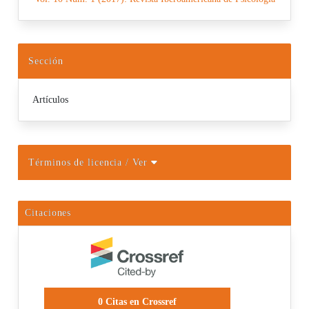
Sección
Artículos
Términos de licencia
/ Ver
Citaciones
0
Citas en Crossref