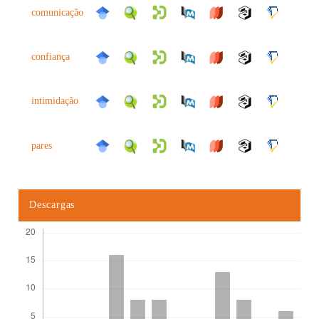
comunicação
confiança
intimidação
pares
Descargas