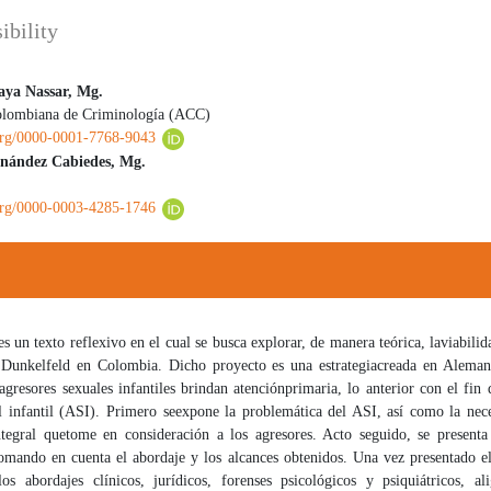
ibility
aya Nassar, Mg.
olombiana de Criminología (ACC)
 principal del artículo
.org/0000-0001-7768-9043
nández Cabiedes, Mg.
.org/0000-0003-4285-1746
es un texto reflexivo en el cual se busca explorar, de manera teórica, la
viabilid
 Dunkelfeld en Colombia. Dicho proyecto es una estrategia
creada en Aleman
agresores sexuales infantiles brindan atención
primaria, lo anterior con el fin 
l infantil (ASI). Primero se
expone la problemática del ASI, así como la nec
tegral que
tome en consideración a los agresores. Acto seguido, se presenta
omando en cuenta el abordaje y los alcances obtenidos. Una vez presentado e
los abordajes clínicos, jurídicos, forenses psicológicos y psiquiátricos, al