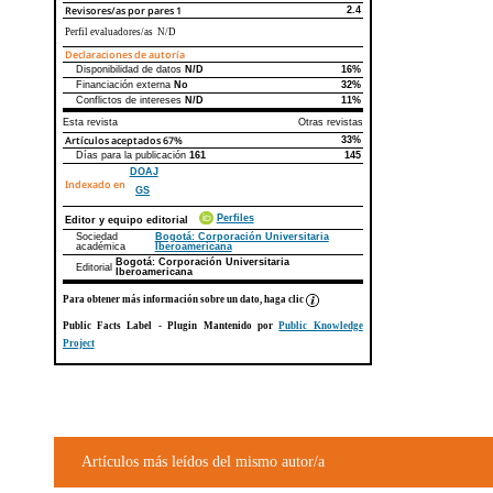
Revisores/as por pares
1
2.4
Perfil evaluadores/as N/D
Declaraciones de autoría
Disponibilidad de datos
N/D
16%
Declaraciones de autoría
Este artículo
Otros artículos
Financiación externa
No
32%
Conflictos de intereses
N/D
11%
Esta revista
Otras revistas
Artículos aceptados
67%
33%
Días para la publicación
161
145
DOAJ
Indexado en
GS
Perfiles
Editor y equipo editorial
Sociedad
Bogotá: Corporación Universitaria
académica
Iberoamericana
Bogotá: Corporación Universitaria
Editorial
Iberoamericana
Para obtener más información sobre un dato, haga clic
Public Facts Label
- Plugin Mantenido por
Public Knowledge
Project
Artículos más leídos del mismo autor/a