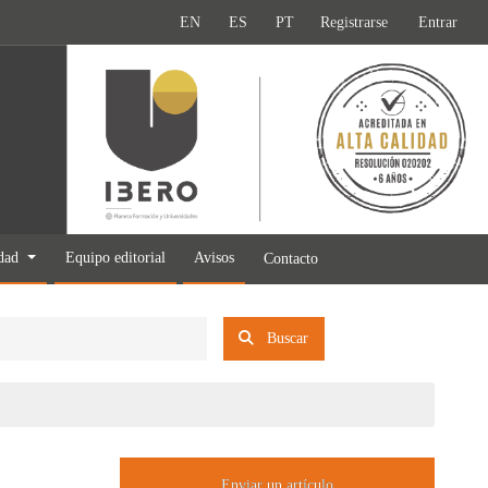
EN
ES
PT
Registrarse
Entrar
idad
Equipo editorial
Avisos
Contacto
Buscar
Enviar un artículo