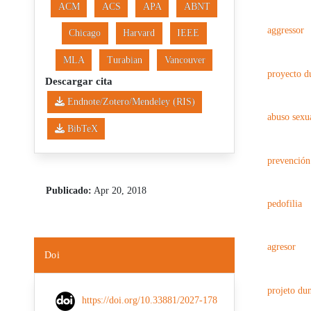
ACM
ACS
APA
ABNT
aggressor
Chicago
Harvard
IEEE
MLA
Turabian
Vancouver
proyecto d
Descargar cita
Endnote/Zotero/Mendeley (RIS)
abuso sexua
BibTeX
prevención
Publicado:
Apr 20, 2018
pedofilia
agresor
Doi
projeto du
https://doi.org/10.33881/2027-178