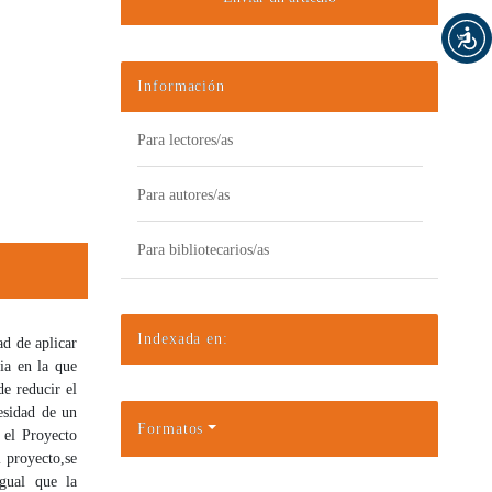
Información
Para lectores/as
Para autores/as
Para bibliotecarios/as
Indexada en:
ad de aplicar
ia en la que
de reducir el
esidad de un
Formatos
 el Proyecto
l proyecto,
se
igual que la