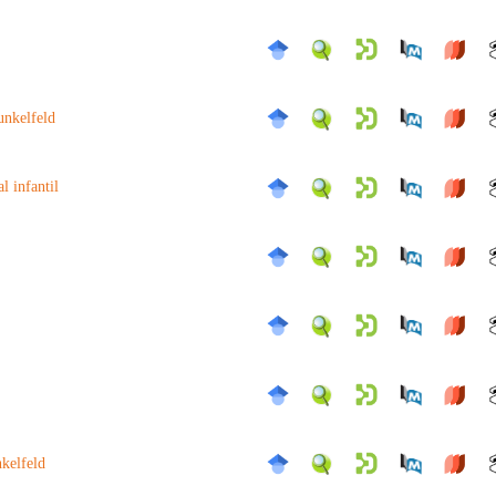
unkelfeld
l infantil
nkelfeld