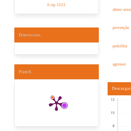
6.rip.11111
abuso sexua
prevenção
Dimensions
pedofilia
agressor
PlumX
Descargas