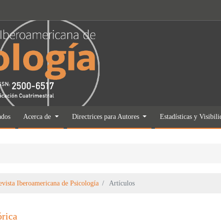
ados
Acerca de
Directrices para Autores
Estadísticas y Visibil
evista Iberoamericana de Psicología
Artículos
órica