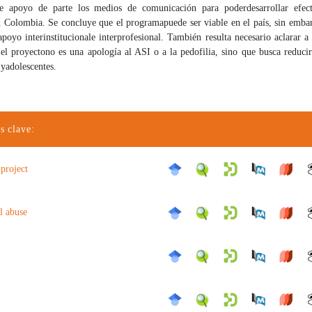
de apoyo de parte los medios de comunicación para poder
desarrollar efec
 Colombia. Se concluye que el programa
puede ser viable en el país, sin emba
poyo interinstitucional
e interprofesional. También resulta necesario aclarar a
 el proyecto
no es una apología al ASI o a la pedofilia, sino que busca reduci
 y
adolescentes.
s clave:
 project
l abuse