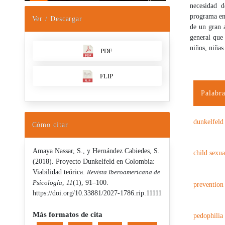
necesidad 
programa en
Ver / Descargar
de un gran a
general que
niños, niñas
PDF
FLIP
Palabra
dunkelfeld
Cómo citar
Amaya Nassar, S., y Hernández Cabiedes, S.
child sexua
(2018). Proyecto Dunkelfeld en Colombia:
Viabilidad teórica.
Revista Iberoamericana de
Psicología
,
11
(1), 91–100.
prevention
https://doi.org/10.33881/2027-1786.rip.11111
Más formatos de cita
pedophilia