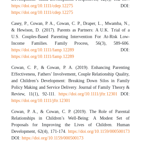
https://doi.org/10.1111/cdep.12275
DOI:
https://doi.org/10.1111/cdep.12275
Casey, P., Cowan, P. A., Cowan, C. P., Draper, L., Mwamba, N.,
& Hewison, D. (2017). Parents as Partners: A U.K. Trial of a
U.S. Couples-Based Parenting Intervention For At-Risk Low-
Income Families. Family Process, 56(3), 589-606.
https://doi.org/10.1111/famp.12289
DOI:
https://doi.org/10.1111/famp.12289
Cowan, C. P., & Cowan, P. A. (2019). Enhancing Parenting
Effectiveness, Fathers’ Involvement, Couple Relationship Quality,
and Children’s Development: Breaking Down Silos in Family
Policy Making and Service Delivery. Journal of Family Theory &
Review, 11(1), 92-111.
https://doi.org/10.1111/jftr.12301
DOI:
https://doi.org/10.1111/jftr.12301
Cowan, P. A., & Cowan, C. P. (2019). The Role of Parental
Relationships in Children’s Well-Being: A Modest Set of
Proposals for Improving the Lives of Children. Human
Development, 62(4), 171-174.
https://doi.org/10.1159/000500173
DOI:
https://doi.org/10.1159/000500173