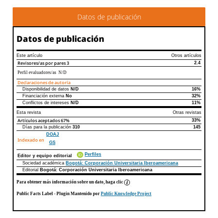
Datos de publicación
Datos de publicación
Este artículo
Otros artículos
Revisores/as por pares
3
2.4
Perfil evaluadores/as N/D
Declaraciones de autoría
Disponibilidad de datos
N/D
16%
Declaraciones de autoría
Este artículo
Otros artículos
Financiación externa
No
32%
Conflictos de intereses
N/D
11%
Esta revista
Otras revistas
Artículos aceptados
67%
33%
Días para la publicación
310
145
DOAJ
Indexado en
GS
Perfiles
Editor y equipo editorial
Sociedad académica
Bogotá: Corporación Universitaria Iberoamericana
Editorial
Bogotá: Corporación Universitaria Iberoamericana
Para obtener más información sobre un dato, haga clic
Public Facts Label
- Plugin Mantenido por
Public Knowledge Project