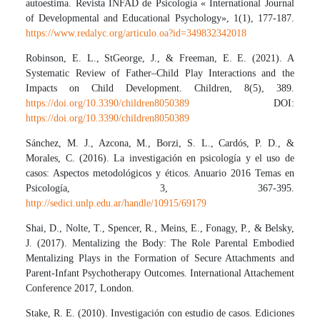
autoestima. Revista INFAD de Psicología « International Journal
of Developmental and Educational Psychology», 1(1), 177-187.
https://www.redalyc.org/articulo.oa?id=349832342018
Robinson, E. L., StGeorge, J., & Freeman, E. E. (2021). A
Systematic Review of Father–Child Play Interactions and the
Impacts on Child Development. Children, 8(5), 389.
https://doi.org/10.3390/children8050389
DOI:
https://doi.org/10.3390/children8050389
Sánchez, M. J., Azcona, M., Borzi, S. L., Cardós, P. D., &
Morales, C. (2016). La investigación en psicología y el uso de
casos: Aspectos metodológicos y éticos. Anuario 2016 Temas en
Psicología, 3, 367-395.
http://sedici.unlp.edu.ar/handle/10915/69179
Shai, D., Nolte, T., Spencer, R., Meins, E., Fonagy, P., & Belsky,
J. (2017). Mentalizing the Body: The Role Parental Embodied
Mentalizing Plays in the Formation of Secure Attachments and
Parent-Infant Psychotherapy Outcomes. International Attachement
Conference 2017, London.
Stake, R. E. (2010). Investigación con estudio de casos. Ediciones