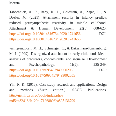
Morata.
Tabachnick, A. R., Raby, K. L., Goldstein, A., Zajac, L., &
Dozier, M. (2021). Attachment security in infancy predicts
reduced parasympathetic reactivity in middle childhood.
Attachment & Human Development, 23(5), 608-623.
https://doi.org/10.1080/14616734.2020.1741656
DOI:
https://doi.org/10.1080/14616734.2020.1741656
van Ijzendoorn, M. H., Schuengel, C., & Bakermans-Kranenburg,
M. J. (1999). Disorganized attachment in early childhood: Meta-
analysis of precursors, concomitants, and sequelae. Development
and Psychopathology, 11(2), 225-249.
https://doi.org/10.1017/s0954579499002035
DOI:
https://doi.org/10.1017/S0954579499002035
Yin, R. K. (2018). Case study research and applications: Design
and methods (Sixth edition.). SAGE Publications.
http://gen.lib.rus.ec/book/index.php?
md5=e82418db120c171268b08ba825136799