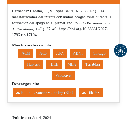
Hernández Cedeño, E., y López Bauta, A. A. (2024). Las
manifestaciones del infante con ambos progenitores durante la
formación del apego en el primer año.
Revista Iberoamericana
de Psicología
,
17
(1), 37–46. https://doi.org/10.33881/2027-
1786.rip.17104
Más formatos de cita
ACM
ACS
APA
ABNT
Chicago
Harvard
IEEE
MLA
Turabian
Vancouver
Descargar cita
Endnote/Zotero/Mendeley (RIS)
BibTeX
Publicado:
Jun 4, 2024