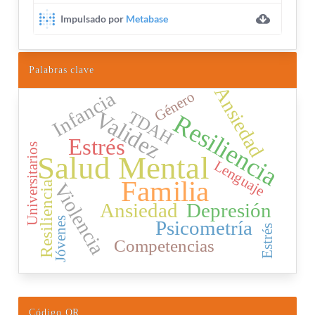
Palabras clave
Ansiedad
Infancia
Género
Validez
TDAH
Resiliencia
Estrés
Universitarios
Salud Mental
Lenguaje
Familia
Violencia
Resiliencia
Ansiedad
Depresión
Jóvenes
Psicometría
Estrés
Competencias
Código QR