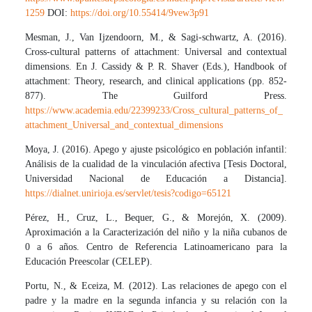
1259
DOI:
https://doi.org/10.55414/9vew3p91
Mesman, J., Van Ijzendoorn, M., & Sagi-schwartz, A. (2016).
Cross-cultural patterns of attachment: Universal and contextual
dimensions. En J. Cassidy & P. R. Shaver (Eds.), Handbook of
attachment: Theory, research, and clinical applications (pp. 852-
877). The Guilford Press.
https://www.academia.edu/22399233/Cross_cultural_patterns_of_
attachment_Universal_and_contextual_dimensions
Moya, J. (2016). Apego y ajuste psicológico en población infantil:
Análisis de la cualidad de la vinculación afectiva [Tesis Doctoral,
Universidad Nacional de Educación a Distancia].
https://dialnet.unirioja.es/servlet/tesis?codigo=65121
Pérez, H., Cruz, L., Bequer, G., & Morejón, X. (2009).
Aproximación a la Caracterización del niño y la niña cubanos de
0 a 6 años. Centro de Referencia Latinoamericano para la
Educación Preescolar (CELEP).
Portu, N., & Eceiza, M. (2012). Las relaciones de apego con el
padre y la madre en la segunda infancia y su relación con la