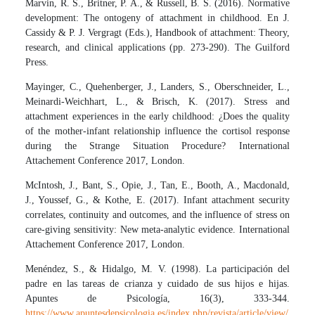
Marvin, R. S., Britner, P. A., & Russell, B. S. (2016). Normative
development: The ontogeny of attachment in childhood. En J.
Cassidy & P. J. Vergragt (Eds.), Handbook of attachment: Theory,
research, and clinical applications (pp. 273-290). The Guilford
Press.
Mayinger, C., Quehenberger, J., Landers, S., Oberschneider, L.,
Meinardi-Weichhart, L., & Brisch, K. (2017). Stress and
attachment experiences in the early childhood: ¿Does the quality
of the mother-infant relationship influence the cortisol response
during the Strange Situation Procedure? International
Attachement Conference 2017, London.
McIntosh, J., Bant, S., Opie, J., Tan, E., Booth, A., Macdonald,
J., Youssef, G., & Kothe, E. (2017). Infant attachment security
correlates, continuity and outcomes, and the influence of stress on
care-giving sensitivity: New meta-analytic evidence. International
Attachement Conference 2017, London.
Menéndez, S., & Hidalgo, M. V. (1998). La participación del
padre en las tareas de crianza y cuidado de sus hijos e hijas.
Apuntes de Psicología, 16(3), 333-344.
https://www.apuntesdepsicologia.es/index.php/revista/article/view/