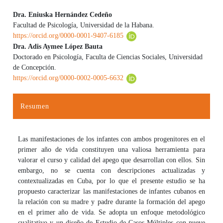
Dra. Eniuska Hernández Cedeño
Facultad de Psicología, Universidad de la Habana.
Contenido principal del artículo
https://orcid.org/0000-0001-9407-6185
Dra. Adis Aymee López Bauta
Doctorado en Psicología, Faculta de Ciencias Sociales, Universidad
de Concepción.
https://orcid.org/0000-0002-0005-6632
Resumen
Las manifestaciones de los infantes con ambos progenitores en el
primer año de vida constituyen una valiosa herramienta para
valorar el curso y calidad del apego que desarrollan con ellos. Sin
embargo, no se cuenta con descripciones actualizadas y
contextualizadas en Cuba, por lo que el presente estudio se ha
propuesto caracterizar las manifestaciones de infantes cubanos en
la relación con su madre y padre durante la formación del apego
en el primer año de vida. Se adopta un enfoque metodológico
cualitativo y un diseño de Estudio de Casos Múltiples con nueve