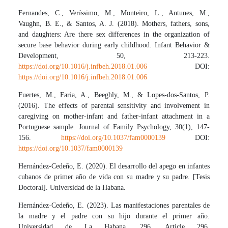
Fernandes, C., Veríssimo, M., Monteiro, L., Antunes, M.,
Vaughn, B. E., & Santos, A. J. (2018). Mothers, fathers, sons,
and daughters: Are there sex differences in the organization of
secure base behavior during early childhood. Infant Behavior &
Development, 50, 213-223.
https://doi.org/10.1016/j.infbeh.2018.01.006
DOI:
https://doi.org/10.1016/j.infbeh.2018.01.006
Fuertes, M., Faria, A., Beeghly, M., & Lopes-dos-Santos, P.
(2016). The effects of parental sensitivity and involvement in
caregiving on mother-infant and father-infant attachment in a
Portuguese sample. Journal of Family Psychology, 30(1), 147-
156.
https://doi.org/10.1037/fam0000139
DOI:
https://doi.org/10.1037/fam0000139
Hernández-Cedeño, E. (2020). El desarrollo del apego en infantes
cubanos de primer año de vida con su madre y su padre. [Tesis
Doctoral]. Universidad de la Habana.
Hernández-Cedeño, E. (2023). Las manifestaciones parentales de
la madre y el padre con su hijo durante el primer año.
Universidad de La Habana, 296, Article 296.