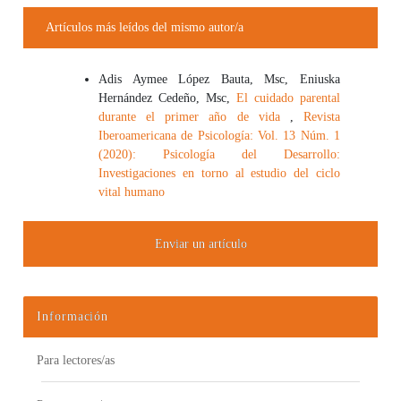
Artículos más leídos del mismo autor/a
Adis Aymee López Bauta, Msc, Eniuska
Hernández Cedeño, Msc,
El cuidado parental
durante el primer año de vida
,
Revista
Iberoamericana de Psicología: Vol. 13 Núm. 1
(2020): Psicología del Desarrollo:
Investigaciones en torno al estudio del ciclo
vital humano
Enviar un artículo
Información
Para lectores/as