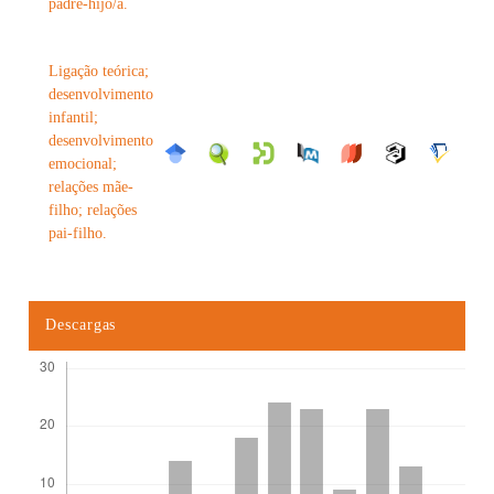
padre-hijo/a.
Ligação teórica;
desenvolvimento
infantil;
desenvolvimento
emocional;
relações mãe-
filho; relações
pai-filho.
Descargas