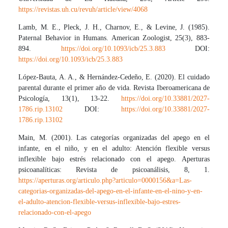
https://revistas.uh.cu/revuh/article/view/4068
Lamb, M. E., Pleck, J. H., Charnov, E., & Levine, J. (1985).
Paternal Behavior in Humans. American Zoologist, 25(3), 883-
894.
https://doi.org/10.1093/icb/25.3.883
DOI:
https://doi.org/10.1093/icb/25.3.883
López-Bauta, A. A., & Hernández-Cedeño, E. (2020). El cuidado
parental durante el primer año de vida. Revista Iberoamericana de
Psicología, 13(1), 13-22.
https://doi.org/10.33881/2027-
1786.rip.13102
DOI:
https://doi.org/10.33881/2027-
1786.rip.13102
Main, M. (2001). Las categorías organizadas del apego en el
infante, en el niño, y en el adulto: Atención flexible versus
inflexible bajo estrés relacionado con el apego. Aperturas
psicoanalíticas: Revista de psicoanálisis, 8, 1.
https://aperturas.org/articulo.php?articulo=0000156&a=Las-
categorias-organizadas-del-apego-en-el-infante-en-el-nino-y-en-
el-adulto-atencion-flexible-versus-inflexible-bajo-estres-
relacionado-con-el-apego