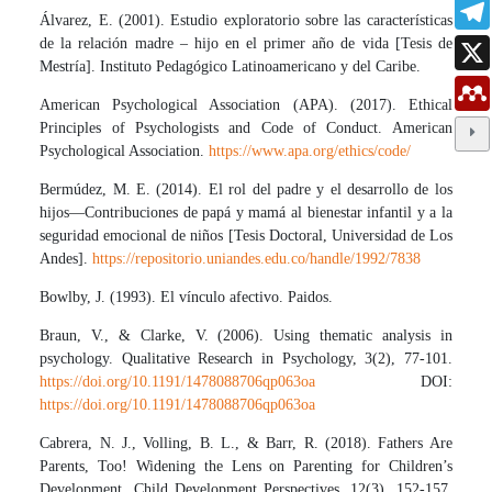
Álvarez, E. (2001). Estudio exploratorio sobre las características
de la relación madre – hijo en el primer año de vida [Tesis de
Mestría]. Instituto Pedagógico Latinoamericano y del Caribe.
American Psychological Association (APA). (2017). Ethical
Principles of Psychologists and Code of Conduct. American
Psychological Association.
https://www.apa.org/ethics/code/
Bermúdez, M. E. (2014). El rol del padre y el desarrollo de los
hijos—Contribuciones de papá y mamá al bienestar infantil y a la
seguridad emocional de niños [Tesis Doctoral, Universidad de Los
Andes].
https://repositorio.uniandes.edu.co/handle/1992/7838
Bowlby, J. (1993). El vínculo afectivo. Paidos.
Braun, V., & Clarke, V. (2006). Using thematic analysis in
psychology. Qualitative Research in Psychology, 3(2), 77-101.
https://doi.org/10.1191/1478088706qp063oa
DOI:
https://doi.org/10.1191/1478088706qp063oa
Cabrera, N. J., Volling, B. L., & Barr, R. (2018). Fathers Are
Parents, Too! Widening the Lens on Parenting for Children’s
Development. Child Development Perspectives, 12(3), 152-157.