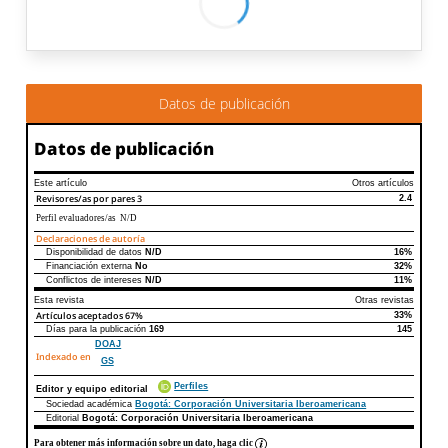
Datos de publicación
Datos de publicación
Este artículo
Otros artículos
Revisores/as por pares
3
2.4
Perfil evaluadores/as N/D
Declaraciones de autoría
Disponibilidad de datos
N/D
16%
Declaraciones de autoría
Este artículo
Otros artículos
Financiación externa
No
32%
Conflictos de intereses
N/D
11%
Esta revista
Otras revistas
Artículos aceptados
67%
33%
Días para la publicación
169
145
DOAJ
Indexado en
GS
Perfiles
Editor y equipo editorial
Sociedad académica
Bogotá: Corporación Universitaria Iberoamericana
Editorial
Bogotá: Corporación Universitaria Iberoamericana
Para obtener más información sobre un dato, haga clic