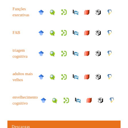
Funções
executivas
FAB
triagem
cognitiva
adultos mais
velhos
envelhecimento
cognitivo
Descargas