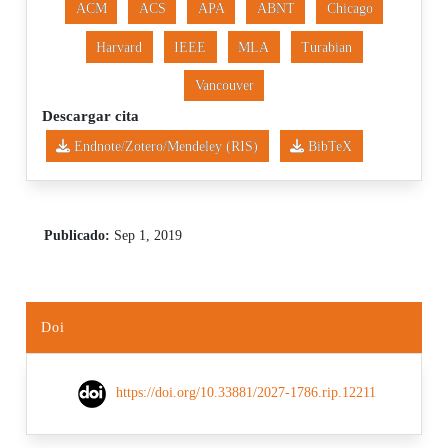
ACM
ACS
APA
ABNT
Chicago
Harvard
IEEE
MLA
Turabian
Vancouver
Descargar cita
Endnote/Zotero/Mendeley (RIS)
BibTeX
Publicado:
Sep 1, 2019
Doi
https://doi.org/10.33881/2027-1786.rip.12211