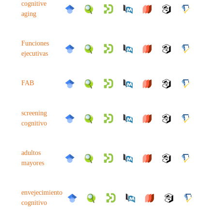
cognitive
aging
Funciones
ejecutivas
FAB
screening
cognitivo
adultos
mayores
envejecimiento
cognitivo