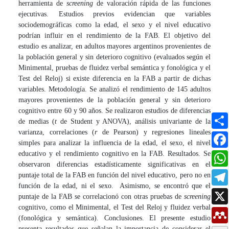
herramienta de
screening
de valoración rápida de las funciones
ejecutivas. Estudios previos evidencian que variables
sociodemográficas como la edad, el sexo y el nivel educativo
podrían influir en el rendimiento de la FAB. El objetivo del
estudio es analizar, en adultos mayores argentinos provenientes de
la población general y sin deterioro cognitivo (evaluados según el
Minimental, pruebas de fluidez verbal semántica y fonológica y el
Test del Reloj) si existe diferencia en la FAB a partir de dichas
variables. Metodología. Se analizó el rendimiento de 145 adultos
mayores provenientes de la población general y sin deterioro
cognitivo entre 60 y 90 años. Se realizaron estudios de diferencias
de medias (
t
de Student y ANOVA), análisis univariante de la
varianza, correlaciones (
r
de Pearson) y regresiones lineales
simples para analizar la influencia de la edad, el sexo, el nivel
educativo y el rendimiento cognitivo en la FAB. Resultados. Se
observaron diferencias estadísticamente significativas en el
puntaje total de la FAB en función del nivel educativo, pero no en
función de la edad, ni el sexo. Asimismo, se encontró que el
puntaje de la FAB se correlacionó con otras pruebas de
screening
cognitivo, como el Minimental, el Test del Reloj y fluidez verbal
(fonológica y semántica). Conclusiones. El presente estudio
presenta resultados que señalan la importancia de considerar el