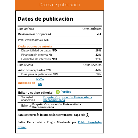
Datos de publicación
Datos de publicación
Este artículo
Otros artículos
Revisores/as por pares
4
2.4
Perfil evaluadores/as N/D
Declaraciones de autoría
Disponibilidad de datos
N/D
16%
Declaraciones de autoría
Este artículo
Otros artículos
Financiación externa
No
32%
Conflictos de intereses
N/D
11%
Esta revista
Otras revistas
Artículos aceptados
67%
33%
Días para la publicación
319
145
DOAJ
Indexado en
GS
Perfiles
Editor y equipo editorial
Sociedad
Bogotá: Corporación Universitaria
académica
Iberoamericana
Bogotá: Corporación Universitaria
Editorial
Iberoamericana
Para obtener más información sobre un dato, haga clic
Public Facts Label
- Plugin Mantenido por
Public Knowledge
Project