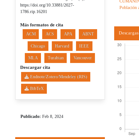
CUMANIN - 
https://doi.org/10.33881/2027-
Población 
1786.rip.16201
Más formatos de cita
Descargas
ACM
ACS
APA
ABNT
Chicago
Harvard
IEEE
MLA
Turabian
Vancouver
Descargar cita
Endnote/Zotero/Mendeley (RIS)
BibTeX
Publicado:
Feb 8, 2024