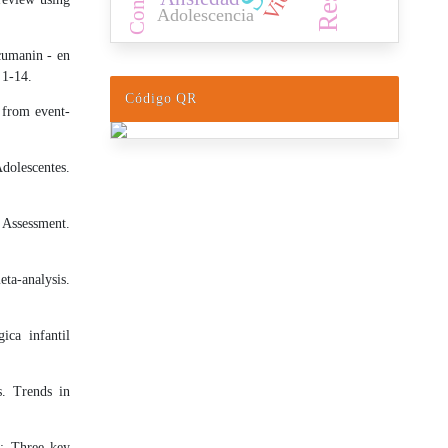
Adolescencia
cumanin - en
 1-14.
Código QR
 from event-
dolescentes.
 Assessment.
a-analysis.
ca infantil
s. Trends in
l: Three key