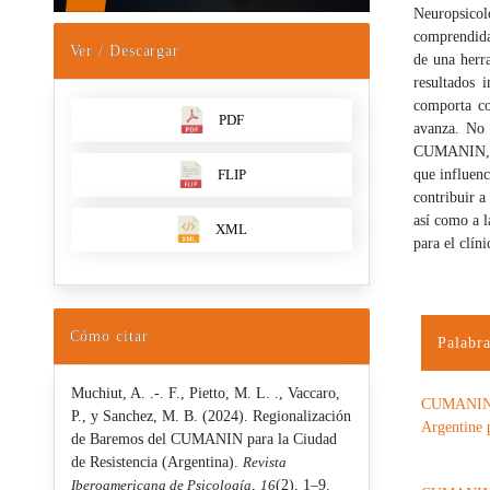
Neuropsico
comprendidas
Ver / Descargar
de una herra
resultados 
comporta co
PDF
avanza. No 
CUMANIN, lo
FLIP
que influenc
contribuir a
así como a l
XML
para el clíni
Cómo citar
Palabra
Muchiut, A. .-. F., Pietto, M. L. ., Vaccaro,
CUMANIN - 
P., y Sanchez, M. B. (2024). Regionalización
Argentine 
de Baremos del CUMANIN para la Ciudad
de Resistencia (Argentina).
Revista
Iberoamericana de Psicología
,
16
(2), 1–9.