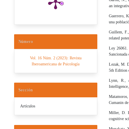
an integrati
Guerrero, K
una població
Guillem, F.
related pote
Número
Ley 26061. 
Sancionada 
Vol. 16 Núm. 2 (2023): Revista
Iberoamericana de Psicología
Lezak, M. D
5th Edition 
Lynn, R., 
Intelligence
Sección
Matamoros,
Cumanin de P
Artículos
Miller, D. 
cognitive sc
Munakata, Y