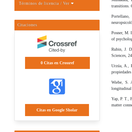
Términos de licencia
/ Ver
transitions.
Portellano
neuropsicol
Citaciones
Posner, M. I
of psycholog
Rubin, J. D
Sciences, 24
0
Citas en Crossref
Urzúa, A., 
propiedades
Wiebe, S. 
longitudinal
Yap, P. T., 
matter conne
Citas en Google Sholar