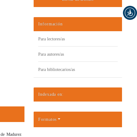
Información
Para lectores/as
Para autores/as
Para bibliotecarios/as
Indexada en:
Formatos
o de Madurez