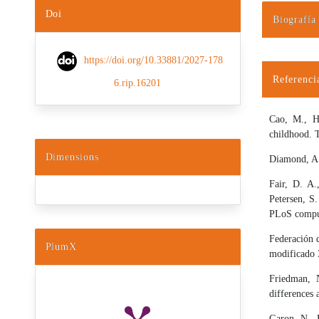
Doi
Biografía
Detalles d
https://doi.org/10.33881/2027-178
Referenci
6.rip.16201
Cao, M., H
childhood. T
Dimensions
Diamond, A.
Fair, D. A.
Petersen, S.
PLoS comput
Federación 
PlumX
modificado 
Friedman, 
differences 
Garon, N., 