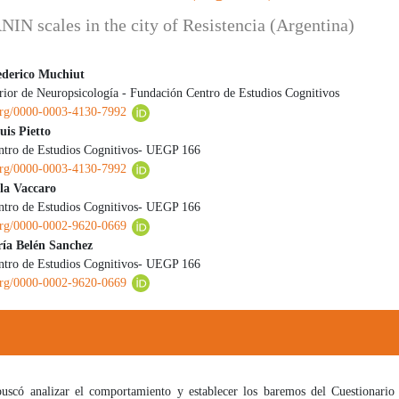
IN scales in the city of Resistencia (Argentina)
ederico Muchiut
erior de Neuropsicología - Fundación Centro de Estudios Cognitivos
 principal del artículo
.org/0000-0003-4130-7992
uis Pietto
ntro de Estudios Cognitivos- UEGP 166
.org/0000-0003-4130-7992
ola Vaccaro
ntro de Estudios Cognitivos- UEGP 166
.org/0000-0002-9620-0669
ría Belén Sanchez
ntro de Estudios Cognitivos- UEGP 166
.org/0000-0002-9620-0669
buscó analizar el comportamiento y establecer los baremos del Cuestionari