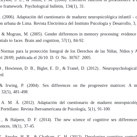
ve framework. Psychological bulletin, 134(1), 31.
. (2006). Adaptación del cuestionario de madurez neuropsicológica infantil - 
n urbana de Lima. Revista Electrónica del Instituto Psicología y Desarrollo, 3,
, & Mograss, M. (2005). Gender differences in memory processing: evidence
ntials to faces. Brain and cognition, 57(1), 84-92.
Normas para la protección Integral de los Derechos de las Niñas, Niños y A
el 28/09, publicada el 26/10. D. O. No. 30767. 2005.
., Howieson, D. B., Bigler, E. D., & Tranel, D. (2012).. Neuropsychological
ed.
& Irwing, P. (2004). Sex differences on the progressive matrices: A met
, 32(5), 481-498.
 A. M. Á. (2012). Adaptación del cuestionario de madurez neuropsicológi
ortellano. Revista Iberoamericana de Psicología, 5(1), 91-100.
I., & Halpern, D. F. (2014). The new science of cognitive sex difference
iences, 18(1), 37-45.
., Snyder, H. R., & Chatham, C. H. (2012). Developing cognitive contro