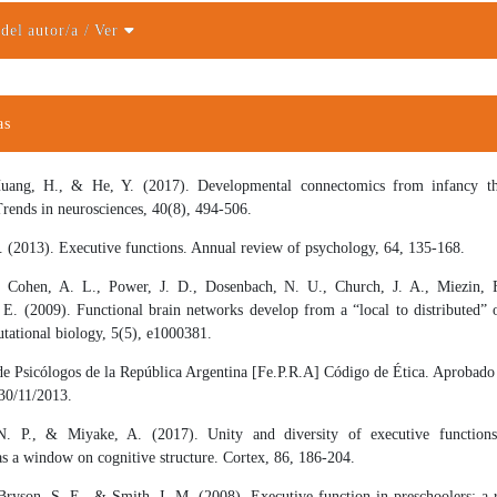
 del autor/a
/ Ver
el artículo
as
uang, H., & He, Y. (2017). Developmental connectomics from infancy th
rends in neurosciences, 40(8), 494-506.
 (2013). Executive functions. Annual review of psychology, 64, 135-168.
, Cohen, A. L., Power, J. D., Dosenbach, N. U., Church, J. A., Miezin, 
 E. (2009). Functional brain networks develop from a “local to distributed” 
ational biology, 5(5), e1000381.
de Psicólogos de la República Argentina [Fe.P.R.A] Código de Ética. Aprobado
30/11/2013.
N. P., & Miyake, A. (2017). Unity and diversity of executive functions:
as a window on cognitive structure. Cortex, 86, 186-204.
Bryson, S. E., & Smith, I. M. (2008). Executive function in preschoolers: a 