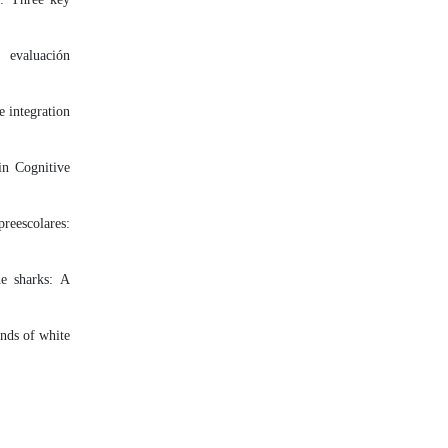
 evaluación
e integration
in Cognitive
reescolares:
e sharks: A
ends of white