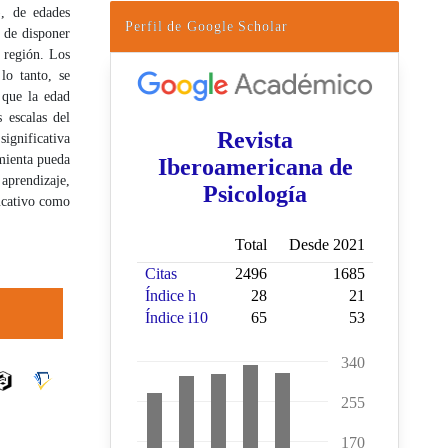
, de edades
Perfil de Google Scholar
n de disponer
a región. Los
lo tanto, se
 que la edad
 escalas del
ignificativa
amienta pueda
 aprendizaje,
ducativo como