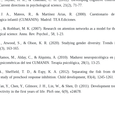
 Current directions in psychological science, 21(2), 71-77.
, J. A., Mateos, R., & Martínez Arias, R. (2000). Cuestionario de
ógica infantil (CUMANIN). Madrid: TEA Ediciones.
., & Rothbart, M. K. (2007). Research on attention networks as a model for th
ical science. Annu. Rev. Psychol., 58, 1-23.
., Atwood, S., & Olson, K. R. (2020). Studying gender diversity. Trends 
(3), 163-165.
Ramos, M., Alday, C., & Alquinta, A. (2010). Madurez neuropsicológica en p
 psicométricas del test CUMANIN. Terapia psicológica, 28(1), 13-25.
A., Sheffield, T. D., & Espy, K. A. (2012). Separating the fish from th
 study of preschool response inhibition. Child development, 83(4), 1245-1261.
Fan, Y., Chen, Y., Gilmore, J. H., Lin, W., & Shen, D. (2011). Development tr
ctivity in the first years of life. PloS one, 6(9), e24678.