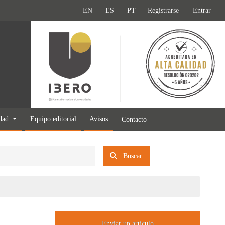
EN
ES
PT
Registrarse
Entrar
idad
Equipo editorial
Avisos
Contacto
Buscar
Enviar un artículo