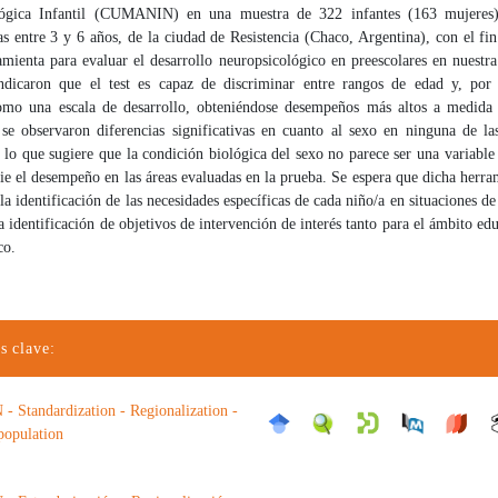
lógica Infantil (CUMANIN) en una muestra de 322 infantes (163 mujeres)
 entre 3 y 6 años, de la ciudad de Resistencia (Chaco, Argentina), con el fi
mienta para evaluar el desarrollo neuropsicológico en preescolares en nuestr
indicaron que el test es capaz de discriminar entre rangos de edad y, por 
mo una escala de desarrollo, obteniéndose desempeños más altos a medida
se observaron diferencias significativas en cuanto al sexo en ninguna de las
 que sugiere que la condición biológica del sexo no parece ser una variable s
ie el desempeño en las áreas evaluadas en la prueba. Se espera que dicha herr
 la identificación de las necesidades específicas de cada niño/a en situaciones de
a identificación de objetivos de intervención de interés tanto para el ámbito e
co.
s clave:
Standardization - Regionalization -
population