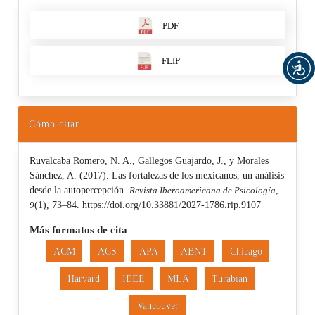
PDF
FLIP
Cómo citar
Ruvalcaba Romero, N. A., Gallegos Guajardo, J., y Morales
Sánchez, A. (2017). Las fortalezas de los mexicanos, un análisis
desde la autopercepción.
Revista Iberoamericana de Psicología
,
9
(1), 73–84. https://doi.org/10.33881/2027-1786.rip.9107
Más formatos de cita
ACM
ACS
APA
ABNT
Chicago
Harvard
IEEE
MLA
Turabian
Vancouver