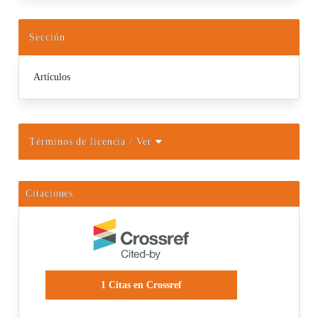
Sección
Artículos
Términos de licencia
/ Ver
Citaciones
1
Citas en Crossref