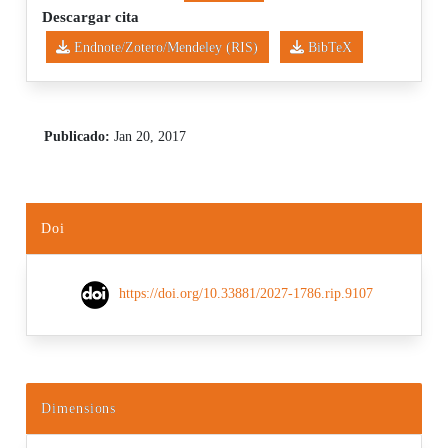
Descargar cita
Endnote/Zotero/Mendeley (RIS)
BibTeX
Publicado:
Jan 20, 2017
Doi
https://doi.org/10.33881/2027-1786.rip.9107
Dimensions