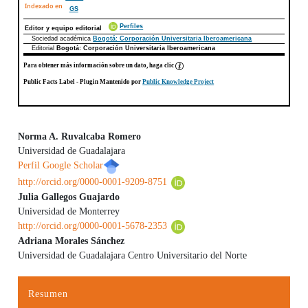
Indexado en
GS
Perfiles
Editor y equipo editorial
Sociedad académica
Bogotá: Corporación Universitaria Iberoamericana
Editorial
Bogotá: Corporación Universitaria Iberoamericana
Para obtener más información sobre un dato, haga clic
Public Facts Label
- Plugin Mantenido por
Public Knowledge Project
Norma A. Ruvalcaba Romero
Universidad de Guadalajara
Contenido principal del artículo
Perfil Google Scholar
http://orcid.org/0000-0001-9209-8751
Julia Gallegos Guajardo
Universidad de Monterrey
http://orcid.org/0000-0001-5678-2353
Adriana Morales Sánchez
Universidad de Guadalajara Centro Universitario del Norte
Resumen