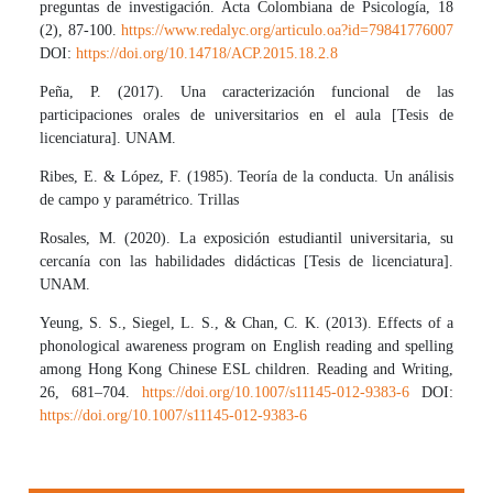
preguntas de investigación. Acta Colombiana de Psicología, 18
(2), 87-100.
https://www.redalyc.org/articulo.oa?id=79841776007
DOI:
https://doi.org/10.14718/ACP.2015.18.2.8
Peña, P. (2017). Una caracterización funcional de las
participaciones orales de universitarios en el aula [Tesis de
licenciatura]. UNAM.
Ribes, E. & López, F. (1985). Teoría de la conducta. Un análisis
de campo y paramétrico. Trillas
Rosales, M. (2020). La exposición estudiantil universitaria, su
cercanía con las habilidades didácticas [Tesis de licenciatura].
UNAM.
Yeung, S. S., Siegel, L. S., & Chan, C. K. (2013). Effects of a
phonological awareness program on English reading and spelling
among Hong Kong Chinese ESL children. Reading and Writing,
26, 681–704.
https://doi.org/10.1007/s11145-012-9383-6
DOI:
https://doi.org/10.1007/s11145-012-9383-6