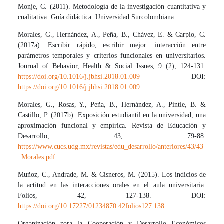
Monje, C. (2011). Metodología de la investigación cuantitativa y
cualitativa. Guía didáctica. Universidad Surcolombiana.
Morales, G., Hernández, A., Peña, B., Chávez, E. & Carpio, C.
(2017a). Escribir rápido, escribir mejor: interacción entre
parámetros temporales y criterios funcionales en universitarios.
Journal of Behavior, Health & Social Issues, 9 (2), 124-131.
https://doi.org/10.1016/j.jbhsi.2018.01.009
DOI:
https://doi.org/10.1016/j.jbhsi.2018.01.009
Morales, G., Rosas, Y., Peña, B., Hernández, A., Pintle, B. &
Castillo, P. (2017b). Exposición estudiantil en la universidad, una
aproximación funcional y empírica. Revista de Educación y
Desarrollo, 43, 79-88.
https://www.cucs.udg.mx/revistas/edu_desarrollo/anteriores/43/43
_Morales.pdf
Muñoz, C., Andrade, M. & Cisneros, M. (2015). Los indicios de
la actitud en las interacciones orales en el aula universitaria.
Folios, 42, 127-138. DOI:
https://doi.org/10.17227/01234870.42folios127.138
Organización para la Cooperación y Desarrollo Económicos