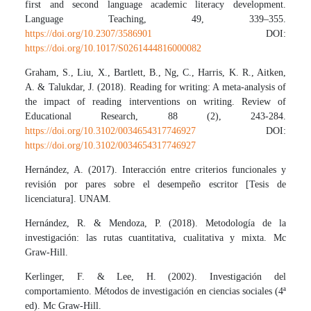
first and second language academic literacy development.
Language Teaching, 49, 339–355.
https://doi.org/10.2307/3586901
DOI:
https://doi.org/10.1017/S0261444816000082
Graham, S., Liu, X., Bartlett, B., Ng, C., Harris, K. R., Aitken,
A. & Talukdar, J. (2018). Reading for writing: A meta-analysis of
the impact of reading interventions on writing. Review of
Educational Research, 88 (2), 243-284.
https://doi.org/10.3102/0034654317746927
DOI:
https://doi.org/10.3102/0034654317746927
Hernández, A. (2017). Interacción entre criterios funcionales y
revisión por pares sobre el desempeño escritor [Tesis de
licenciatura]. UNAM.
Hernández, R. & Mendoza, P. (2018). Metodología de la
investigación: las rutas cuantitativa, cualitativa y mixta. Mc
Graw-Hill.
Kerlinger, F. & Lee, H. (2002). Investigación del
comportamiento. Métodos de investigación en ciencias sociales (4ª
ed). Mc Graw-Hill.