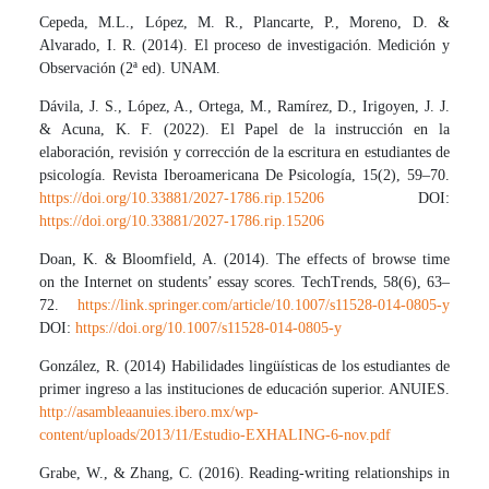
Cepeda, M.L., López, M. R., Plancarte, P., Moreno, D. &
Alvarado, I. R. (2014). El proceso de investigación. Medición y
Observación (2ª ed). UNAM.
Dávila, J. S., López, A., Ortega, M., Ramírez, D., Irigoyen, J. J.
& Acuna, K. F. (2022). El Papel de la instrucción en la
elaboración, revisión y corrección de la escritura en estudiantes de
psicología. Revista Iberoamericana De Psicología, 15(2), 59–70.
https://doi.org/10.33881/2027-1786.rip.15206
DOI:
https://doi.org/10.33881/2027-1786.rip.15206
Doan, K. & Bloomfield, A. (2014). The effects of browse time
on the Internet on students’ essay scores. TechTrends, 58(6), 63–
72.
https://link.springer.com/article/10.1007/s11528-014-0805-y
DOI:
https://doi.org/10.1007/s11528-014-0805-y
González, R. (2014) Habilidades lingüísticas de los estudiantes de
primer ingreso a las instituciones de educación superior. ANUIES.
http://asambleaanuies.ibero.mx/wp-
content/uploads/2013/11/Estudio-EXHALING-6-nov.pdf
Grabe, W., & Zhang, C. (2016). Reading-writing relationships in