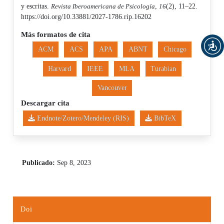
y escritas.
Revista Iberoamericana de Psicología
,
16
(2), 11–22.
https://doi.org/10.33881/2027-1786.rip.16202
Más formatos de cita
ACM
ACS
APA
ABNT
Chicago
Harvard
IEEE
MLA
Turabian
Vancouver
Descargar cita
Endnote/Zotero/Mendeley (RIS)
BibTeX
Publicado:
Sep 8, 2023
Doi