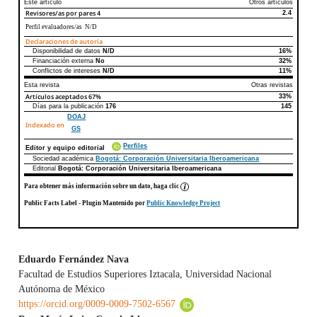
Este artículo
Otros artículos
Revisores/as por pares
4
2.4
Perfil evaluadores/as N/D
Declaraciones de autoría
Disponibilidad de datos
N/D
16%
Declaraciones de autoría
Este artículo
Otros artículos
Financiación externa
No
32%
Conflictos de intereses
N/D
11%
Esta revista
Otras revistas
Artículos aceptados
67%
33%
Días para la publicación
176
145
DOAJ
Indexado en
GS
Perfiles
Editor y equipo editorial
Sociedad académica
Bogotá: Corporación Universitaria Iberoamericana
Editorial
Bogotá: Corporación Universitaria Iberoamericana
Para obtener más información sobre un dato, haga clic
Public Facts Label
- Plugin Mantenido por
Public Knowledge Project
Eduardo Fernández Nava
Facultad de Estudios Superiores Iztacala, Universidad Nacional
Contenido principal del artículo
Autónoma de México
https://orcid.org/0009-0009-7502-6567