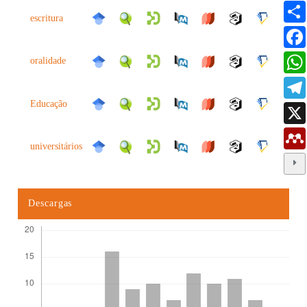
escritura
oralidade
Educação
universitários
Descargas