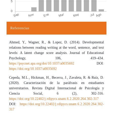
Referencias
Detalles del artículo
Ahmed, Y., Wagner, R., & Lopez, D. (2014). Developmental
relations between reading writing at the word, sentence, and text
levels: A latent change score analysis. Journal of Educational
Psychology, 106, 419–434.
https://psycnet.apa.org/doi/10.1037/a0035692
DOI:
https://doi.org/10.1037/a0035692
Cepeda, M.L., Hickman, H., Becerra, J., Zavaleta, R. & Ruíz, D.
(2020). Caracterización de la paráfrasis en estudiantes
universitarios. Revista Digital Internacional de Psicología y
Ciencia Social, 6 (2), 302-316.
https://doi.org/10.22402/j.rdipycs.unam.6.2.2020.264.302-317
DOI:
https://doi.org/10.22402/j.rdipycs.unam.6.2.2020.264.302-
317