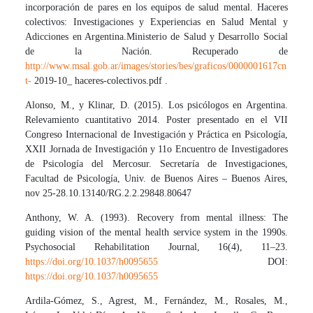
incorporación de pares en los equipos de salud mental. Haceres
colectivos: Investigaciones y Experiencias en Salud Mental y
Adicciones en Argentina.Ministerio de Salud y Desarrollo Social
de la Nación. Recuperado de
http://www.msal.gob.ar/images/stories/bes/graficos/0000001617cn
t-
2019-10_ haceres-colectivos.pdf .
Alonso, M., y Klinar, D. (2015). Los psicólogos en Argentina.
Relevamiento cuantitativo 2014. Poster presentado en el VII
Congreso Internacional de Investigación y Práctica en Psicología,
XXII Jornada de Investigación y 11o Encuentro de Investigadores
de Psicología del Mercosur. Secretaría de Investigaciones,
Facultad de Psicología, Univ. de Buenos Aires – Buenos Aires,
nov 25-28.10.13140/RG.2.2.29848.80647
Anthony, W. A. (1993). Recovery from mental illness: The
guiding vision of the mental health service system in the 1990s.
Psychosocial Rehabilitation Journal, 16(4), 11–23.
https://doi.org/10.1037/h0095655
DOI:
https://doi.org/10.1037/h0095655
Ardila-Gómez, S., Agrest, M., Fernández, M., Rosales, M.,