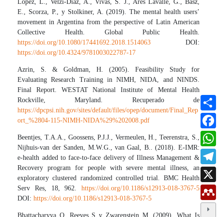
López, L., Velzi-Díaz, A., Vivas, S. J., Ares Lavalle, G., Basz,
E., Scorza, P., y Stolkiner, A. (2019). The mental health users’
movement in Argentina from the perspective of Latin American
Collective Health. Global Public Health.
https://doi.org/10.1080/17441692.2018.1514063
DOI:
https://doi.org/10.4324/9781003022787-17
Azrin, S. & Goldman, H. (2005). Feasibility Study for
Evaluating Research Training in NIMH, NIDA, and NINDS.
Final Report. WESTAT National Institute of Mental Health
Rockville, Maryland. Recuperado de
https://dpcpsi.nih.gov/sites/default/files/opep/document/Final_Rep
ort_%2804-115-NIMH-NIDA%29%202008.pdf
Beentjes, T.A.A., Goossens, P.J.J., Vermeulen, H., Teerenstra, S.,
Nijhuis-van der Sanden, M.W.G., van Gaal, B.. (2018). E-IMR:
e-health added to face-to-face delivery of Illness Management &
Recovery program for people with severe mental illness, an
exploratory clustered randomized controlled trial. BMC Health
Serv Res, 18, 962.
https://doi.org/10.1186/s12913-018-3767-5
DOI:
https://doi.org/10.1186/s12913-018-3767-5
Bhattacharyya O, Reeves S y Zwarenstein M. (2009). What Is