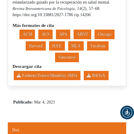
estandarizado guiado por la recuperación en salud mental.
Revista Iberoamericana de Psicología
,
14
(2), 57–68.
https://doi.org/10.33881/2027-1786.rip.14206
Más formatos de cita
ACM
ACS
APA
ABNT
Chicago
Harvard
IEEE
MLA
Turabian
Vancouver
Descargar cita
Endnote/Zotero/Mendeley (RIS)
BibTeX
Publicado:
Mar 4, 2021
Doi