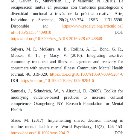
M., Galván, B., Murvartian, L., y Vallecillo, N. (2016). La
recuperación mutua en personas con trastornos psicológicos o
diversidad funcional a través de la práctica creativa. Arte,
Individuo y Sociedad, 28(2),339-354. ISSN: 1131-5598.
Disponible en:
https://www.redalyc.org/articulo.oa?
id=5135/513554409010
DOI:
https://doi.org/10.5209/rev_ARIS.2016.v28.n2.48848
Salyers, M. P., McGuire, A. B., Rollins, A. L., Bond, G. R.,
Mueser, K. T., y Macy, V. (2010). Integrating assertive
community treatment and illness management and recovery for
consumers with severe mental illness. Community Mental Health
Journal, 46, 319-329.
https://doi.org/10.1007/s10597-009-9284-6
DOI:
https://doi.org/10.1007/s10597-009-9284-6
Samuels, J., Schudrich, W., y Altschul, D. (2009). Toolkit for
modifying evidence-based practices to increase cultural
competence. Orangeburg, NY: Research Foundation for Mental
Health.
Slade, M. (2017). Implementing shared decision making in
routine mental health care. World Psychiatry, 16(2), 146–153.
https://doi.org/10.1002/wps.20412
DOI: