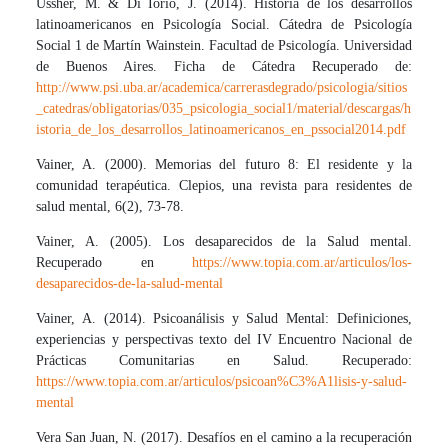
Ussher, M. & Di Iorio, J. (2014). Historia de los desarrollos
latinoamericanos en Psicología Social. Cátedra de Psicología
Social 1 de Martín Wainstein. Facultad de Psicología. Universidad
de Buenos Aires. Ficha de Cátedra Recuperado de:
http://www.psi.uba.ar/academica/carrerasdegrado/psicologia/sitios
_catedras/obligatorias/035_psicologia_social1/material/descargas/h
istoria_de_los_desarrollos_latinoamericanos_en_pssocial2014.pdf
Vainer, A. (2000). Memorias del futuro 8: El residente y la
comunidad terapéutica. Clepios, una revista para residentes de
salud mental, 6(2), 73-78.
Vainer, A. (2005). Los desaparecidos de la Salud mental.
Recuperado en
https://www.topia.com.ar/articulos/los-
desaparecidos-de-la-salud-mental
Vainer, A. (2014). Psicoanálisis y Salud Mental: Definiciones,
experiencias y perspectivas texto del IV Encuentro Nacional de
Prácticas Comunitarias en Salud. Recuperado:
https://www.topia.com.ar/articulos/psicoan%C3%A1lisis-y-salud-
mental
Vera San Juan, N. (2017). Desafíos en el camino a la recuperación