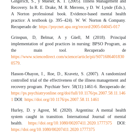
Gingerich, S., y Mueser, K. T. (2005). Illness Management and
Recovery. In R. E. Drake, M. R. Merrens, y D. W. Lynde (Eds.),
A Norton professional book. Evidence-based mental health
practice: A textbook (p. 395–424). W. W. Norton & Company.
Recuperado de:
https://psycnet.apa.org/record/2005-04045-017
Grinspun, D, Belmar, A y Güell, M (2018). Principal
implementation of good practices in nursing: BPSO Program, as
the main tool. Recuperado de
https://www.sciencedirect.com/science/article/pii/S071686401830
0579
.
Hasson-Ohayon, I., Roe, D., Kravetz, S. (2007). A randomized
controlled trial of the effectiveness of the illness management and
recovery program. Psychiatr Serv. 58(11):1461-6. Recuperado de:
https://ps.psychiatryonline.org/doi/full/10.1176/ps.2007.58.11.146
1
DOI:
https://doi.org/10.1176/ps.2007.58.11.1461
Hurley, D. y Agrest, M. (2020). Argentina: A mental health
system caught in transition. International Journal of mental
health.
https://doi.org/10.1080/00207411.2020.1777375
DOI:
https://doi.org/10.1080/00207411.2020.1777375