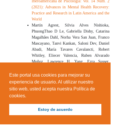
Iberoamericana de Psicología: Vol. 14 Núm. 2
(2021): Advances in Mental Health Recovery:
Practice and Research in Latin America and the
World
Martín Agrest, Silvia Alves Nishioka,
PhuongThao D Le, Gabriella Dishy, Catarina
Magalhães Dahl, Norha Vera San Juan, Franco
Mascayano, Tanvi Kankan, Saloni Dev, Daniel
Abadi, María Tavares Cavalancti, Robert
Whitley, Eliecer Valencia, Ruben Alvarado
Muñoz, Lawrence H. Yang, Ezra Susser,
Utility of a multidimensional recovery
framework in understanding lived experiences
Este portal usa cookies para mejorar su
of Chilean and Brazilian mental health service
experiencia de usuario. Al utilizar nuestro
users
,
Revista Iberoamericana de Psicología:
sitio web, usted acepta nuestra Política de
Vol. 14 Núm. 2 (2021): Advances in Mental
cookies.
Health Recovery: Practice and Research in
Latin America and the World
Estoy de acuerdo
Artículos similares