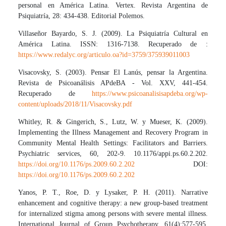
personal en América Latina. Vertex. Revista Argentina de
Psiquiatría, 28: 434-438. Editorial Polemos.
Villaseñor Bayardo, S. J. (2009). La Psiquiatría Cultural en
América Latina. ISSN: 1316-7138. Recuperado de :
https://www.redalyc.org/articulo.oa?id=3759/375939011003
Visacovsky, S. (2003). Pensar El Lanús, pensar la Argentina.
Revista de Psicoanálisis APdeBA - Vol. XXV, 441-454.
Recuperado de
https://www.psicoanalisisapdeba.org/wp-
content/uploads/2018/11/Visacovsky.pdf
Whitley, R. & Gingerich, S., Lutz, W. y Mueser, K. (2009).
Implementing the Illness Management and Recovery Program in
Community Mental Health Settings: Facilitators and Barriers.
Psychiatric services, 60, 202-9. 10.1176/appi.ps.60.2.202.
https://doi.org/10.1176/ps.2009.60.2.202
DOI:
https://doi.org/10.1176/ps.2009.60.2.202
Yanos, P. T., Roe, D. y Lysaker, P. H. (2011). Narrative
enhancement and cognitive therapy: a new group-based treatment
for internalized stigma among persons with severe mental illness.
International Journal of Group Psychotherapy. 61(4):577-595.