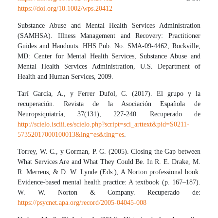
https://doi.org/10.1002/wps.20412
Substance Abuse and Mental Health Services Administration
(SAMHSA). Illness Management and Recovery: Practitioner
Guides and Handouts. HHS Pub. No. SMA-09-4462, Rockville,
MD: Center for Mental Health Services, Substance Abuse and
Mental Health Services Administration, U.S. Department of
Health and Human Services, 2009.
Tarí García, A., y Ferrer Dufol, C. (2017). El grupo y la
recuperación. Revista de la Asociación Española de
Neuropsiquiatría, 37(131), 227-240. Recuperado de
http://scielo.isciii.es/scielo.php?script=sci_arttext&pid=S0211-
57352017000100013&lng=es&tlng=es
.
Torrey, W. C., y Gorman, P. G. (2005). Closing the Gap between
What Services Are and What They Could Be. In R. E. Drake, M.
R. Merrens, & D. W. Lynde (Eds.), A Norton professional book.
Evidence-based mental health practice: A textbook (p. 167–187).
W. W. Norton & Company. Recuperado de:
https://psycnet.apa.org/record/2005-04045-008