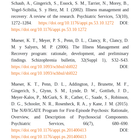
Schaub, A., Gingerich, S., Essock, S. M., Tarrier, N., Morey, B.,
Vogel-Scibilia, S. y Herz, M. I. (2002). Illness management and
recovery: A review of the research. Psychiatric Services, 53(10),
1272–1284.
https://doi.org/10.1176/appi.ps.53.10.1272
DOI:
https://doi.org/10.1176/appi.ps.53.10.1272
Mueser, K. T., Meyer, P. S., Penn, D. L., Clancy, R., Clancy, D.
M. y Salyers, M. P. (2006). The Illness Management and
Recovery program: rationale, development, and preliminary
findings. Schizophrenia bulletin, 32(Suppl 1), S32–S43.
https://doi.org/10.1093/schbul/sbl022
DOI:
https://doi.org/10.1093/schbul/sbl022
Mueser, K. T., Penn, D. L., Addington, J., Brunette, M. F.,
Gingerich, S., Glynn, S. M., Lynde, D. W., Gottlieb, J. D.,
Meyer-Kalos, P., McGurk, S. R., Cather, C., Saade, S., Robinson,
D. G., Schooler, N. R., Rosenheck, R. A., y Kane, J. M. (2015).
The NAVIGATE Program for First-Episode Psychosis: Rationale,
Overview, and Description of Psychosocial Components.
Psychiatric Services, 66(7), 680–690.
https://doi.org/10.1176/appi.ps.201400413
DOI:
https://doi.org/10.1176/appi.ps.201400413