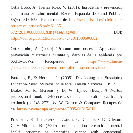
Ortiz Lobo, A., Ibáñez Rojo, V. (2011). Iatrogenia y prevención
cuaternaria en salud mental. Revista Española de Salud Pública,
85(6), 513-525. Recuperado de
http://scielo.isciii.es/scielo.php?
script=sci_arttext&pid=S1135-
57272011000600002&lng=es&tlng=es
. DOI:
https://doi.org/10.1590/S1135-57272011000600002
Ortiz Lobo, A. (2020) ‘Primum non nocere’: Aplicando la
prevención cuaternaria durante y después de la epidemia por
SARS-CoV-2. Recuperado de
https://www.clinica-
galatea.com/es/bloc/prevencion-cuaternaria-coronavirus/
Panzano, P., & Herman, L. (2005). Developing and Sustaining
Evidence-Based Systems of Mental Health Services. En R. E.
Drake, M. R. Merrens y D. W. Lynde (Eds.), A Norton
professional book. Evidence-based mental health practice: A
textbook (p. 243–272). W. W. Norton & Company. Recuperado
de:
https://psycnet.apa.org/record/2005-04045-011
Proctor, E. K., Landsverk, J., Aarons, G., Chambers, D., Glisson,
C. y Mittman, B. (2009). Implementation research in mental
health services: an emerging science with conceptual,