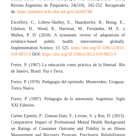
Revista Argentina de Psiquiatría, 24(110), 245-252. Recuperado
de:
https://pubmed.ncbi.nlm.nih.gov/24260748/
Escoffery, C., Lebow-Skelley, E., Haardoerfer, R., Boing, E.,
Udelson, H., Wood, R., Hartman, M., Fernández, M. E. y
Mullen, P. D. (2018). A systematic review of adaptations of
evidence-based public health interventions globally.
Implementation Science, 13, 125.
https://doi.org/10.1186/s13012-
018-0815-9
DOI:
https://doi.org/10.1186/s13012-018-0815-9
Freire, P. (1967) La educación como práctica de la libertad. Río
de Janeiro, Brasil: Paz e Terra.
Freire, P. (1970): Pedagogía del oprimido. Montevideo, Uruguay:
Tierra Nueva
Freire, P. (1997): Pedagogía de la autonomía. Argentina: Siglo
XXI Editores.
Garber Epstein, P., Zisman-Ilani, Y., Levine, S. y Roe, D. (2013).
Comparative Impact of Professional Mental Health Background
on Ratings of Consumer Outcome and Fidelity in an Illness
Management and Recovery Program. Psychiatric Rehabilitation