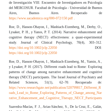
de Investigación VIII. Encuentro de Investigadores en Psicología
del MERCOSUR. Facultad de Psicología - Universidad de Buenos
Aires, Buenos Aires. Recuperado de
https://www.aacademica.org/000-072/150.pdf
.
Roe, D., Hasson-Ohayon, I., Mashiach-Eizenberg, M., Derhy, O.,
Lysaker, P. H., y Yanos, P. T. (2014). Narrative enhancement and
cognitive therapy (NECT) effectiveness: a quasi-experimental
study. Journal of Clinical Psychology, 70(4), 303–312.
https://doi.org/10.1002/jclp.22050
DOI:
https://doi.org/10.1002/jclp.22050
Roe, D., Hasson-Ohayon, I., Mashiach-Eizenberg, M., Yamin, A.,
y Lysaker, P. H. (2017). Different roads lead to Rome: Exploring
patterns of change among narrative enhancement and cognitive
therapy (NECT) participants. The Israel Journal of Psychiatry and
Related Sciences, 51(1), 62–70. Recuperado de:
https://www.researchgate.net/publication/320799817_Different_R
oads_Lead_to_Rome_Exploring_Patterns_of_Change_among_Nar
rative_Enhancement_and_Cognitive_Therapy_NECT_Participants
Saavedra-Macías, F. J., Arias-Sánchez, S., De la Cruz, E., Galán,