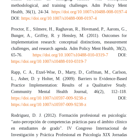
methodological, and training challenges. Adm Policy Ment
Health, 36(1), 24-34.
https://doi.org/10.1007/s10488-008-0197-4
DOI:
https://doi.org/10.1007/s10488-008-0197-4
Proctor, E., Silmere, H., Raghavan, R., Hovmand, P., Aarons, G.,
Bunger, A., Griffey, R. y Hensley, M. (2011). Outcomes for
implementation research: conceptual distinctions, measurement
challenges, and research agenda. Adm Policy Ment Health, 38(2),
65-76.
https://doi.org/10.1007/s10488-010-0319-7
DOI:
https://doi.org/10.1007/s10488-010-0319-7
Rapp, C. A., Etzel-Wise, D., Marty, D., Coffman, M., Carlson,
L., Asher, D. y Holter, M. (2009). Barriers to Evidence-Based
Practice Implementation: Results of a Qualitative Study.
Community Mental Health Journal, 46(2), 112–118.
https://doi.org/10.1007/s10597-009-9238-z
DOI:
https://doi.org/10.1007/s10597-009-9238-z
Rodriguez, D. J. (2012). Formación profesional en psicología:
“auto-percepción de competencias prácticas para el ámbito clínico
en estudiantes de grado”. IV Congreso Internacional de
Investigación y Práctica Profesional en Psicología XIX Jornadas