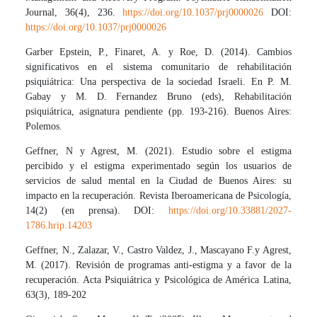
Journal, 36(4), 236.
https://doi.org/10.1037/prj0000026
DOI:
https://doi.org/10.1037/prj0000026
Garber Epstein, P., Finaret, A. y Roe, D. (2014). Cambios
significativos en el sistema comunitario de rehabilitación
psiquiátrica: Una perspectiva de la sociedad Israeli. En P. M.
Gabay y M. D. Fernandez Bruno (eds), Rehabilitación
psiquiátrica, asignatura pendiente (pp. 193-216). Buenos Aires:
Polemos.
Geffner, N y Agrest, M. (2021). Estudio sobre el estigma
percibido y el estigma experimentado según los usuarios de
servicios de salud mental en la Ciudad de Buenos Aires: su
impacto en la recuperación. Revista Iberoamericana de Psicología,
14(2) (en prensa). DOI:
https://doi.org/10.33881/2027-
1786.hrip.14203
Geffner, N., Zalazar, V., Castro Valdez, J., Mascayano F.y Agrest,
M. (2017). Revisión de programas anti-estigma y a favor de la
recuperación. Acta Psiquiátrica y Psicológica de América Latina,
63(3), 189-202