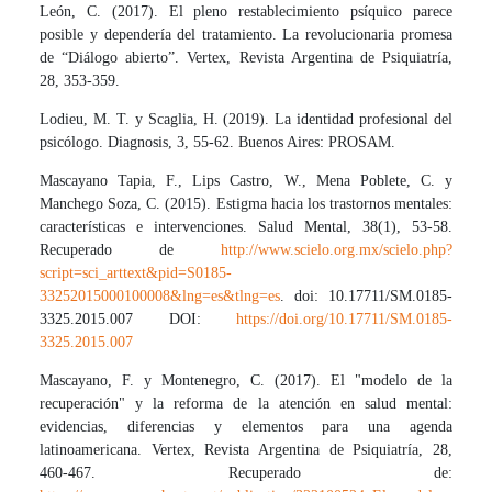
León, C. (2017). El pleno restablecimiento psíquico parece
posible y dependería del tratamiento. La revolucionaria promesa
de “Diálogo abierto”. Vertex, Revista Argentina de Psiquiatría,
28, 353-359.
Lodieu, M. T. y Scaglia, H. (2019). La identidad profesional del
psicólogo. Diagnosis, 3, 55-62. Buenos Aires: PROSAM.
Mascayano Tapia, F., Lips Castro, W., Mena Poblete, C. y
Manchego Soza, C. (2015). Estigma hacia los trastornos mentales:
características e intervenciones. Salud Mental, 38(1), 53-58.
Recuperado de
http://www.scielo.org.mx/scielo.php?
script=sci_arttext&pid=S0185-
33252015000100008&lng=es&tlng=es
. doi: 10.17711/SM.0185-
3325.2015.007 DOI:
https://doi.org/10.17711/SM.0185-
3325.2015.007
Mascayano, F. y Montenegro, C. (2017). El "modelo de la
recuperación" y la reforma de la atención en salud mental:
evidencias, diferencias y elementos para una agenda
latinoamericana. Vertex, Revista Argentina de Psiquiatría, 28,
460-467. Recuperado de: