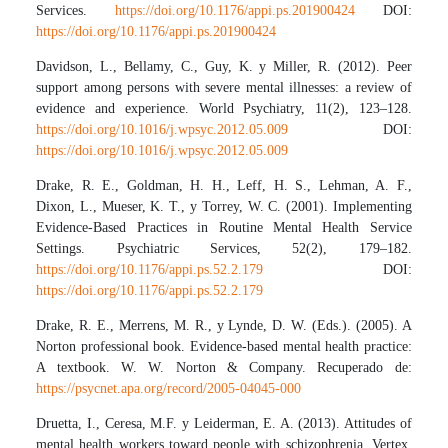
Services.
https://doi.org/10.1176/appi.ps.201900424
DOI:
https://doi.org/10.1176/appi.ps.201900424
Davidson, L., Bellamy, C., Guy, K. y Miller, R. (2012). Peer
support among persons with severe mental illnesses: a review of
evidence and experience. World Psychiatry, 11(2), 123–128.
https://doi.org/10.1016/j.wpsyc.2012.05.009
DOI:
https://doi.org/10.1016/j.wpsyc.2012.05.009
Drake, R. E., Goldman, H. H., Leff, H. S., Lehman, A. F.,
Dixon, L., Mueser, K. T., y Torrey, W. C. (2001). Implementing
Evidence-Based Practices in Routine Mental Health Service
Settings. Psychiatric Services, 52(2), 179–182.
https://doi.org/10.1176/appi.ps.52.2.179
DOI:
https://doi.org/10.1176/appi.ps.52.2.179
Drake, R. E., Merrens, M. R., y Lynde, D. W. (Eds.). (2005). A
Norton professional book. Evidence-based mental health practice:
A textbook. W. W. Norton & Company. Recuperado de:
https://psycnet.apa.org/record/2005-04045-000
Druetta, I., Ceresa, M.F. y Leiderman, E. A. (2013). Attitudes of
mental health workers toward people with schizophrenia. Vertex,