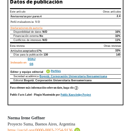
Datos de publicación
Este artículo
Otros artículos
Revisores/as por pares
4
2.4
Perfil evaluadores/as N/D
Declaraciones de autoría
Disponibilidad de datos
N/D
16%
Declaraciones de autoría
Este artículo
Otros artículos
Financiación externa
No
32%
Conflictos de intereses
N/D
11%
Esta revista
Otras revistas
Artículos aceptados
67%
33%
Días para la publicación
130
145
DOAJ
Indexado en
GS
Perfiles
Editor y equipo editorial
Sociedad académica
Bogotá: Corporación Universitaria Iberoamericana
Editorial
Bogotá: Corporación Universitaria Iberoamericana
Para obtener más información sobre un dato, haga clic
Public Facts Label
- Plugin Mantenido por
Public Knowledge Project
Norma Irene Geffner
Proyecto Suma, Buenos Aires, Argentina
Contenido principal del artículo
https://orcid.org/0000-0003-2254-9136