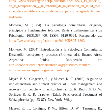
https://www.researchgate.net/publication/322100524_El_modelo_
de_la_recuperacion_y_la_reforma_de_la_atencion_en_salud_ment
al_evidencias_diferencias_y_elementos_para_una_agenda_latinoa
mericana
Montero, M. (1984). La psicología comunitaria: orígenes,
principios y fundamentos teóricos. Revista Latinoamericana de
Psicología, 16(3),387-400. ISSN: 0120-0534. Recuperado de:
https://www.redalyc.org/articulo.oa?id=805/80516303
Montero, M. (2004). Introducción a la Psicología Comunitaria:
Desarrollo, conceptos y procesos (Primera ed.). Buenos Aires,
Argentina: Paidós. Recuperado de:
http://www.catedralibremartinbaro.org/pdfs/libro-montero-
introduccion-a-la-psicologia-comunitaria.pdf
Meyer, P. S., Gingerich, S., y Mueser, K. T. (2010). A guide to
implementation and clinical practice of illness management and
recovery for people with schizophrenia. En R. Rubin & D. W.
Springer & K. R. Trawver (Eds.), Psychosocial Treatment of
Schizophrenia (pp. 23-87). New York: Wiley.
Mueser, K. T., Corrigan, P. W., Hilton, D. W., Tanzman, B.,